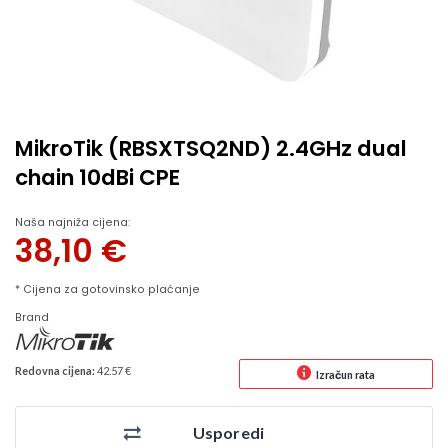
MikroTik (RBSXTSQ2ND) 2.4GHz dual
chain 10dBi CPE
Naša najniža cijena:
38,10
€
* Cijena za gotovinsko plaćanje
Brand
Redovna cijena:
42.57 €
Izračun rata
Usporedi