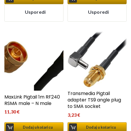
Usporedi
Usporedi
Transmedia Pigtail
MaxLink Pigtail 1m RF240
adapter TS9 angle plug
RSMA male – N male
to SMA socket
11,30
€
3,23
€
Dodaj u košaricu
Dodaj u košaricu