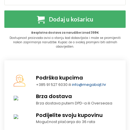
Dodaj u košaricu
Besplatna dostava za narudžbe iznad 398€
Dostupnost proizvoda ovisi o stanju kod dobavljača i može se promijeniti
nakon zaprimanja narudžbe. Kupac će o svakoj promjeni biti odmah
obaviješten.
Podrška kupcima
+385 91 527 6030 ili
info@megabajt.hr
Brza dostava
Brza dostava putem DPD-a ili Overseasa
Podijelite svoju kupovinu
Mogućnost plaćanja do 36 rata