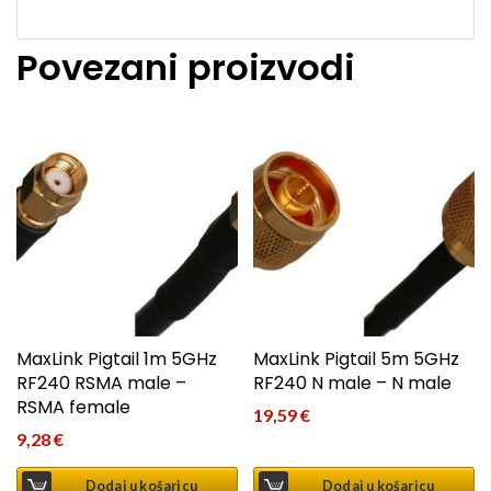
Povezani proizvodi
MaxLink Pigtail 1m 5GHz
MaxLink Pigtail 5m 5GHz
RF240 RSMA male –
RF240 N male – N male
RSMA female
19,59
€
9,28
€
Dodaj u košaricu
Dodaj u košaricu