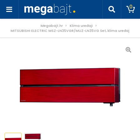
0
Megabajt.hr
Klima uređaji
MITSUBISHI ELECTRIC MSZ-LN35VGR/MUZ-LN35VG Set, klima uređaj