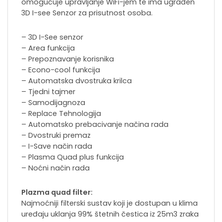
omogućuje upravljanje WiFi-jem te ima ugrađen
3D I-see Senzor za prisutnost osoba.
– 3D I-See senzor
– Area funkcija
– Prepoznavanje korisnika
– Econo-cool funkcija
– Automatska dvostruka krilca
– Tjedni tajmer
– Samodijagnoza
– Replace Tehnologija
– Automatsko prebacivanje načina rada
– Dvostruki premaz
– I-Save način rada
– Plasma Quad plus funkcija
– Noćni način rada
Plazma quad filter:
Najmoćniji filterski sustav koji je dostupan u klima
uređaju uklanja 99% štetnih čestica iz 25m3 zraka