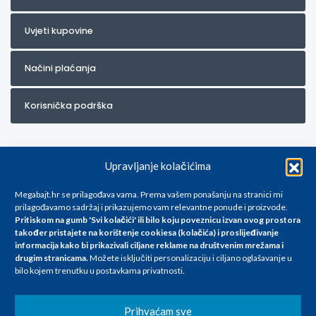
Uvjeti kupovine
Načini plaćanja
Korisnička podrška
Upravljanje kolačićima
Megabajt.hr se prilagođava vama. Prema vašem ponašanju na stranici mi
prilagođavamo sadržaj i prikazujemo vam relevantne ponude i proizvode.
Pritiskom na gumb 'Svi kolačići' ili bilo koju poveznicu izvan ovog prostora
Za artikle kojih trenutno nema u ponudi obratite nam se na
također pristajete na korištenje cookiesa (kolačića) i proslijeđivanje
info@megabajt.hr. Sve cijene su informativnog karaktera i podložne su
informacija kako bi prikazivali ciljane reklame na
društvenim mrežama i
promjenama, a
drugim stranicama
.
Možete isključiti personalizaciju i ciljano oglašavanje u
iskazane su za avansno plaćanje(gotovina) u Eurima i uključuju PDV. Sve
bilo kojem trenutku u postavkama privatnosti.
cijene su iskazane isključivo za kupovinu putem webshop-a i mogu
se razlikovati od cijena u našim poslovnicama. Trudimo se dati što bolji
i točniji opis i sliku. Unatoč tome, ne možemo garantirati da su svi
Prihvaćam sve