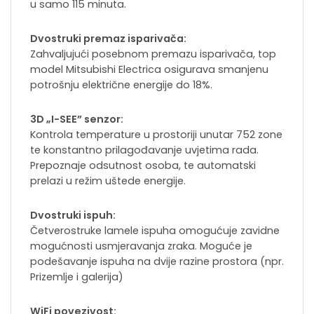
u samo 115 minuta.
Dvostruki premaz isparivača:
Zahvaljujući posebnom premazu isparivača, top
model Mitsubishi Electrica osigurava smanjenu
potrošnju električne energije do 18%.
3D „I-SEE” senzor:
Kontrola temperature u prostoriji unutar 752 zone
te konstantno prilagođavanje uvjetima rada.
Prepoznaje odsutnost osoba, te automatski
prelazi u režim uštede energije.
Dvostruki ispuh:
Četverostruke lamele ispuha omogućuje zavidne
mogućnosti usmjeravanja zraka. Moguće je
podešavanje ispuha na dvije razine prostora (npr.
Prizemlje i galerija)
WiFi povezivost: