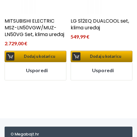
MITSUBISHI ELECTRIC
LG S12EQ DUALCOOL set,
MSZ-LN50VGW/MUZ-
klima uređaj
LN50VG Set, klima uređaj
549,99
€
2.729,00
€
Dodaj u košaricu
Dodaj u košaricu
Usporedi
Usporedi
O Megabajt.hr