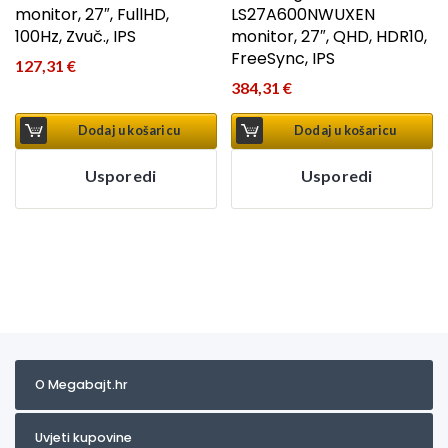
monitor, 27″, FullHD,
LS27A600NWUXEN
100Hz, Zvuč., IPS
monitor, 27″, QHD, HDR10,
FreeSync, IPS
127,31
€
384,31
€
Dodaj u košaricu
Dodaj u košaricu
Usporedi
Usporedi
O Megabajt.hr
Uvjeti kupovine