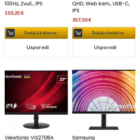
100Hz, Zvuč., IPS
QHD, Web kam., USB-C,
IPS
110,25
€
357,50
€
Dodaj u košaricu
Dodaj u košaricu
Usporedi
Usporedi
ViewSonic VG2708A
Samsung