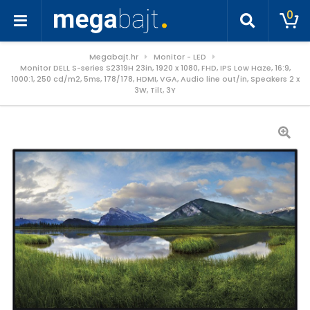
0
Megabajt.hr
Monitor - LED
Monitor DELL S-series S2319H 23in, 1920 x 1080, FHD, IPS Low Haze, 16:9,
1000:1, 250 cd/m2, 5ms, 178/178, HDMI, VGA, Audio line out/in, Speakers 2 x
3W, Tilt, 3Y