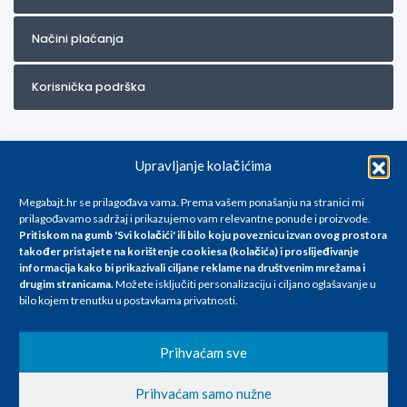
Načini plaćanja
Korisnička podrška
Upravljanje kolačićima
Megabajt.hr se prilagođava vama. Prema vašem ponašanju na stranici mi
prilagođavamo sadržaj i prikazujemo vam relevantne ponude i proizvode.
Pritiskom na gumb 'Svi kolačići' ili bilo koju poveznicu izvan ovog prostora
Za artikle kojih trenutno nema u ponudi obratite nam se na
također pristajete na korištenje cookiesa (kolačića) i proslijeđivanje
info@megabajt.hr. Sve cijene su informativnog karaktera i podložne su
informacija kako bi prikazivali ciljane reklame na
društvenim mrežama i
promjenama, a
drugim stranicama
.
Možete isključiti personalizaciju i ciljano oglašavanje u
iskazane su za avansno plaćanje(gotovina) u Eurima i uključuju PDV. Sve
bilo kojem trenutku u postavkama privatnosti.
cijene su iskazane isključivo za kupovinu putem webshop-a i mogu
se razlikovati od cijena u našim poslovnicama. Trudimo se dati što bolji
i točniji opis i sliku. Unatoč tome, ne možemo garantirati da su svi
Prihvaćam sve
navedeni podaci
i slike u potpunosti točni. Ne odgovaramo za eventualne pogreške
Prihvaćam samo nužne
nastale u opisu proizvoda, greške prilikom štampanja te promjene