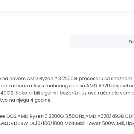
Do
e na novom AMD Ryzen™ 3 2200G procesoru sa snažnom
om karticom i Asus matičnoj ploči sa AMD A320 chipsetom
40GB. Kako bi bili sigurni i bezbrižni uz ovo računalo vam
tvo na njega 4 godine.
ree DOS,AMD Ryzen 3 2200G 3,50GHz,AMD A320,1x8GB D
GB,DVD±RW DL,10/100/1000 Mbit,Midi Tower 500W,Miš,Tip