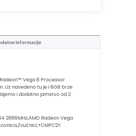
datne informacije
 Radeon™ Vega 8 Processor
. Uz navedeno tu je i 8GB brze
 dajemo i dodatno jamstvo od 2
DR4 2666MHz,AMD Radeon Vega
kovnica,Zvučnici,+CMPC2Y