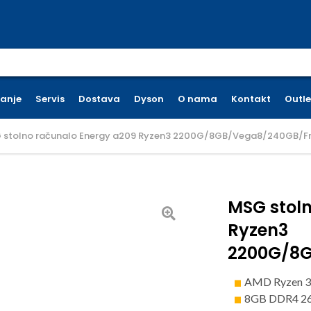
earch for:
ćanje
Servis
Dostava
Dyson
O nama
Kontakt
Outle
 stolno računalo Energy a209 Ryzen3 2200G/8GB/Vega8/240GB/F
MSG stol
Ryzen3
2200G/8
AMD Ryzen 3
8GB DDR4 2