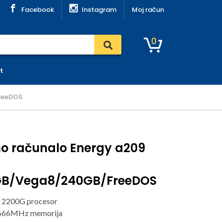
Facebook
Instagram
Moj račun
0
t
reeDOS
no računalo Energy a209
GB/Vega8/240GB/FreeDOS
 2200G procesor
666MHz memorija