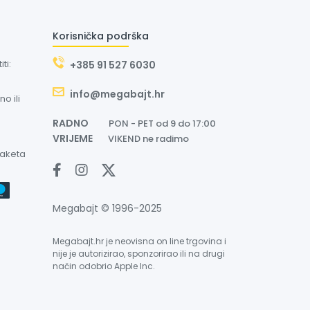
Korisnička podrška
ti:
+385 91 527 6030
info@megabajt.hr
o ili
RADNO
PON - PET od 9 do 17:00
VRIJEME
VIKEND ne radimo
paketa
Megabajt © 1996-2025
Megabajt.hr je neovisna on line trgovina i
nije je autorizirao, sponzorirao ili na drugi
način odobrio Apple Inc.