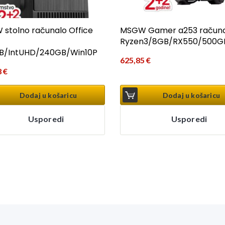
stolno računalo Office
MSGW Gamer a253 računa
Ryzen3/8GB/RX550/500G
GB/IntUHD/240GB/Win10P
625,85
€
8
€
Dodaj u košaricu
Dodaj u košaricu
Usporedi
Usporedi