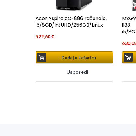
Acer Aspire XC-886 računalo,
MSGW 
i5/8GB/IntUHD/256GB/Linux
i133
i5/8
522,60
€
630,0
Dodaj u košaricu
Usporedi