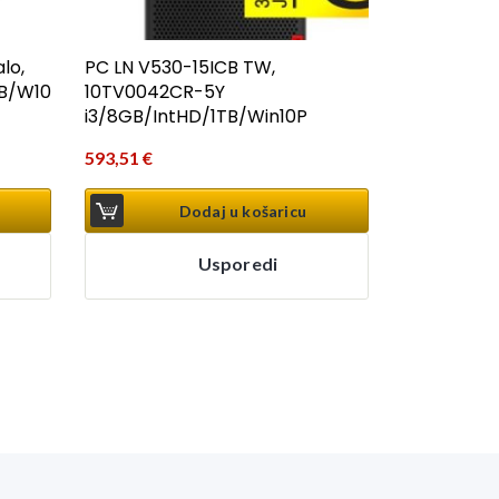
lo,
PC LN V530-15ICB TW,
B/W10
10TV0042CR-5Y
i3/8GB/IntHD/1TB/Win10P
593,51
€
Dodaj u košaricu
Usporedi