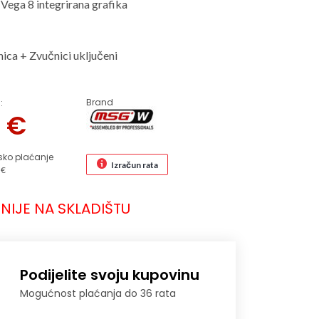
ega 8 integrirana grafika
ica + Zvučnici uključeni
Brand
:
9
€
sko plaćanje
Izračun rata
 €
NIJE NA SKLADIŠTU
Podijelite svoju kupovinu
Mogućnost plaćanja do 36 rata