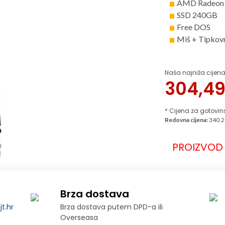
AMD Radeon V
SSD 240GB
Free DOS
Miš + Tipkovn
Naša najniža cijena
304,4
* Cijena za gotovin
Redovna cijena:
340.2
PROIZVOD 
Brza dostava
t.hr
Brza dostava putem DPD-a ili
Overseasa