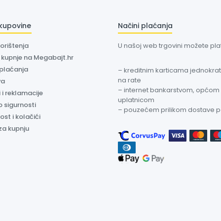
 kupovine
Načini plaćanja
korištenja
U našoj web trgovini možete plati
a kupnje na Megabajt.hr
 plaćanja
– kreditnim karticama jednokratn
na rate
va
– internet bankarstvom, općom
 i reklamacije
uplatnicom
o sigurnosti
– pouzećem prilikom dostave 
ost i kolačići
za kupnju