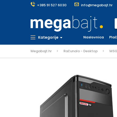
+385 91 527 6030
info@megabajt.hr
S
Kategorije
Naslovnica
Pla
Megabajt.hr
Računalo - Desktop
MSG