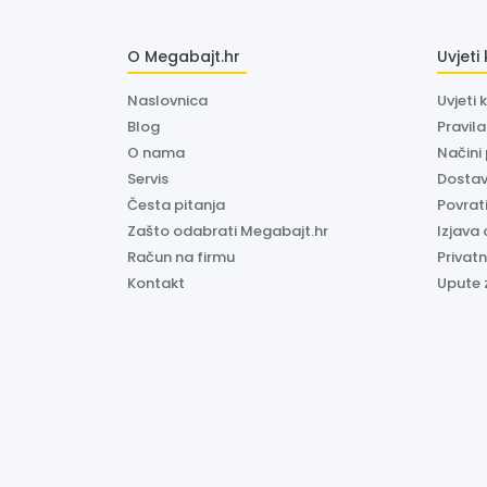
O Megabajt.hr
Uvjeti
Naslovnica
Uvjeti 
Blog
Pravil
O nama
Načini
Servis
Dosta
Česta pitanja
Povrati
Zašto odabrati Megabajt.hr
Izjava 
Račun na firmu
Privatn
Kontakt
Upute 