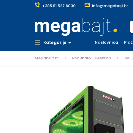
+385 91 527 6030
info@megabajt.hr
S
Kategorije
Naslovnica
Pla
Megabajt.hr
Računalo - Desktop
MSG