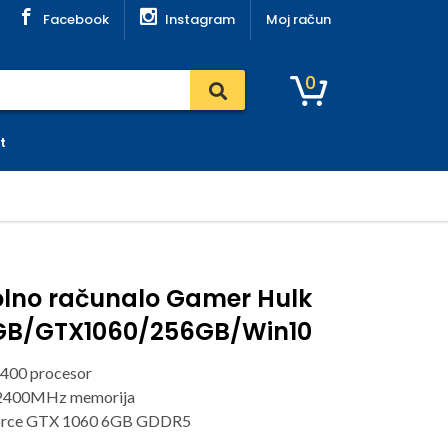
Facebook
Instagram
Moj račun
0
t
lno računalo Gamer Hulk
16GB/GTX1060/256GB/Win10
 7400 procesor
2400MHz memorija
orce GTX 1060 6GB GDDR5