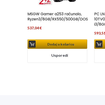
MSGW Gamer a253 računalo,
PC LN
Ryzen3/8GB/RX550/500GB/DOS
10TV
i3/8G
537,04
€
593,5
Dodaj u košaricu
Usporedi