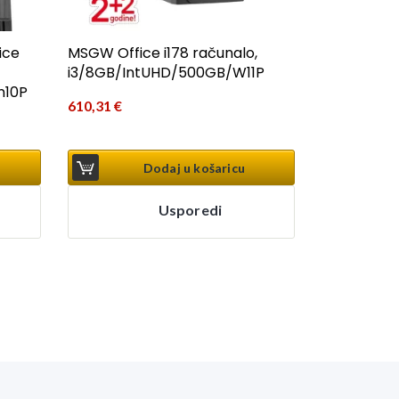
ice
MSGW Office i178 računalo,
i3/8GB/IntUHD/500GB/W11P
n10P
610,31
€
Dodaj u košaricu
Usporedi