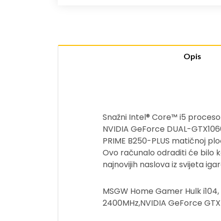
Opis
Snažni Intel® Core™ i5 proces
NVIDIA GeForce DUAL-GTX1060-O
PRIME B250-PLUS matičnoj ploč
Ovo računalo odraditi će bilo ko
najnovijih naslova iz svijeta igar
MSGW Home Gamer Hulk i104, W
2400MHz,NVIDIA GeForce GTX 