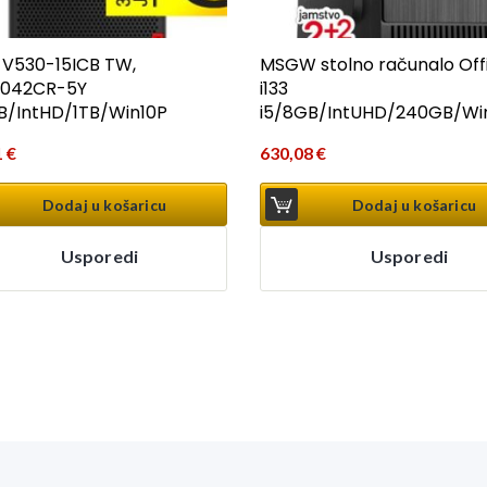
 V530-15ICB TW,
MSGW stolno računalo Off
0042CR-5Y
i133
B/IntHD/1TB/Win10P
i5/8GB/IntUHD/240GB/Wi
1
€
630,08
€
Dodaj u košaricu
Dodaj u košaricu
Usporedi
Usporedi