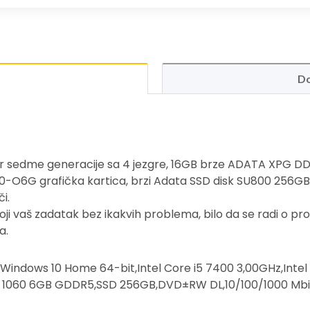
Do
or sedme generacije sa 4 jezgre, 16GB brze ADATA XPG D
6G grafička kartica, brzi Adata SSD disk SU800 256GB i
i.
ji vaš zadatak bez ikakvih problema, bilo da se radi o prof
a.
indows 10 Home 64-bit,Intel Core i5 7400 3,00GHz,Inte
1060 6GB GDDR5,SSD 256GB,DVD±RW DL,10/100/1000 Mbit,