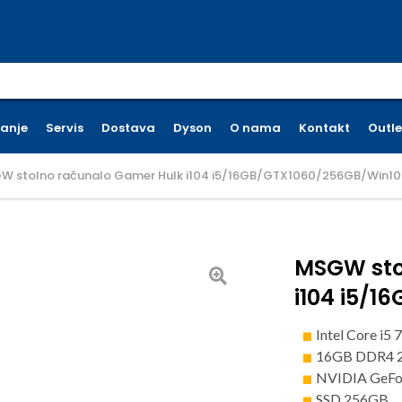
earch for:
ćanje
Servis
Dostava
Dyson
O nama
Kontakt
Outle
W stolno računalo Gamer Hulk i104 i5/16GB/GTX1060/256GB/Win10
MSGW sto
i104 i5/
Intel Core i5
16GB DDR4 
NVIDIA GeF
SSD 256GB