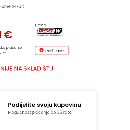
Home 64-bit
Brand
:
1
€
sko plaćanje
Izračun rata
79 €
NIJE NA SKLADIŠTU
Podijelite svoju kupovinu
Mogućnost plaćanja do 36 rata