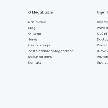
O Megabajt.hr
Uvjeti
Naslovnica
Uvjeti 
Blog
Pravil
O nama
Načini
Servis
Dosta
Česta pitanja
Povrati
Zašto odabrati Megabajt.hr
Izjava 
Račun na firmu
Privatn
Kontakt
Upute 