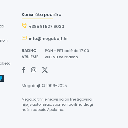
Korisnička podrška
ti:
+385 91 527 6030
info@megabajt.hr
o ili
RADNO
PON - PET od 9 do 17:00
VRIJEME
VIKEND ne radimo
paketa
Megabajt © 1996-2025
Megabajt.hr je neovisna on line trgovina i
nije je autorizirao, sponzorirao ili na drugi
način odobrio Apple Inc.