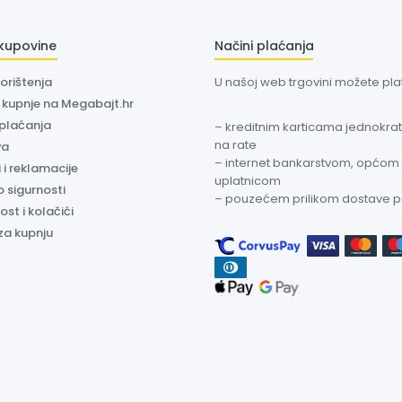
 kupovine
Načini plaćanja
korištenja
U našoj web trgovini možete plati
a kupnje na Megabajt.hr
 plaćanja
– kreditnim karticama jednokratn
na rate
va
– internet bankarstvom, općom
 i reklamacije
uplatnicom
o sigurnosti
– pouzećem prilikom dostave 
ost i kolačići
za kupnju