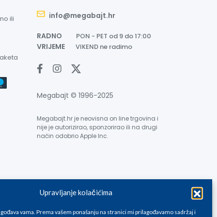
info@megabajt.hr
o ili
RADNO
PON - PET od 9 do 17:00
VRIJEME
VIKEND ne radimo
paketa
Megabajt © 1996-2025
Megabajt.hr je neovisna on line trgovina i
nije je autorizirao, sponzorirao ili na drugi
način odobrio Apple Inc.
Upravljanje kolačićima
e su informativnog karaktera i podložne su promjenama, a
ane isključivo za kupovinu putem webshop-a i mogu
lagođava vama. Prema vašem ponašanju na stranici mi prilagođavamo sadržaj i
liku. Unatoč tome, ne možemo garantirati da su svi