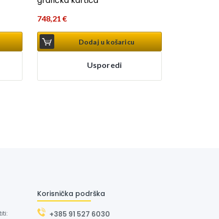
grafička kartica
748,21
€
Dodaj u košaricu
Usporedi
Korisnička podrška
ti:
+385 91 527 6030