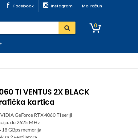
Facebook
Instagram
Moj račun
0
t
060 Ti VENTUS 2X BLACK
rafička kartica
VIDIA GeForce RTX 4060 Ti seriji
ncija: do 2625 MHz
18 GBps memorija
k sa 2 ventilatora