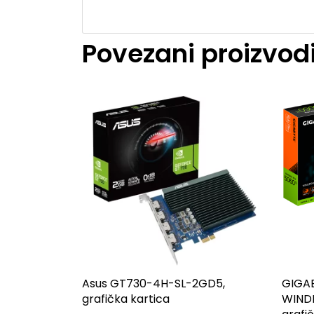
Povezani proizvod
Asus GT730-4H-SL-2GD5,
GIGAB
grafička kartica
WIND