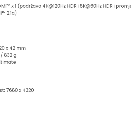
, HDMI™ x 1 (podržava 4K@120Hz HDR i 8K@60Hz HDR i promje
I™ 2.1a)
1
120 x 42 mm
 / 832 g
Ultimate
st: 7680 x 4320