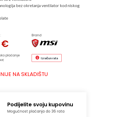
hnologija bez okretanja ventilator kod niskog
plate
Brand
:
8
€
sko plaćanje
Izračun rata
4 €
NIJE NA SKLADIŠTU
Podijelite svoju kupovinu
Mogućnost plaćanja do 36 rata