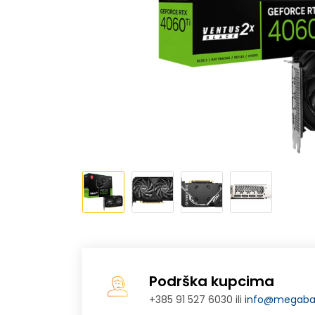
Podrška kupcima
+385 91 527 6030 ili
info@megabaj