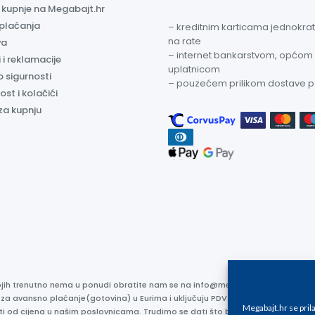
a kupnje na Megabajt.hr
 plaćanja
– kreditnim karticama jednokratn
na rate
va
– internet bankarstvom, općom
 i reklamacije
uplatnicom
o sigurnosti
– pouzećem prilikom dostave 
ost i kolačići
za kupnju
kojih trenutno nema u ponudi obratite nam se na info@megabajt.hr. Sve cijen
 za avansno plaćanje(gotovina) u Eurima i uključuju PDV. Sve cijene su iskaz
Megabajt.hr se pri
ti od cijena u našim poslovnicama. Trudimo se dati što bolji i točniji opis i s