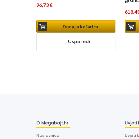
grafi
96,73
€
618,4
Dodaj u košaricu
Usporedi
O Megabajt.hr
Uvjeti
Naslovnica
Uvjeti 