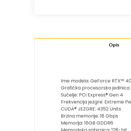
Opis
Ime modela: GeForce RTX™ 40
Grafička procesorska jedinica
Sučelje: PCI Express® Gen 4
Frekvencija jezgre: Extreme P
CUDA® JEZGRE: 4352 Units
Brzina memorije: 18 Gbps
Memorija: 16GB GDDR6
Memorijska sabirnica: 128-bit