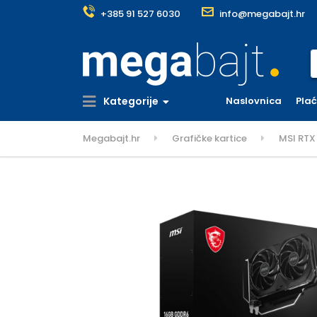
+385 91 527 6030
info@megabajt.hr
S
Kategorije
Naslovnica
Pla
Megabajt.hr
Grafičke kartice
MSI RTX