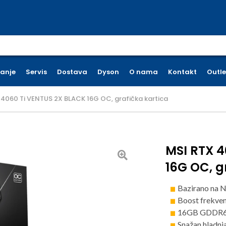
earch for:
ćanje
Servis
Dostava
Dyson
O nama
Kontakt
Outle
 4060 Ti VENTUS 2X BLACK 16G OC, grafička kartica
MSI RTX 4
16G OC, g
Bazirano na N
Boost frekve
16GB GDDR6 
Snažan hladnja