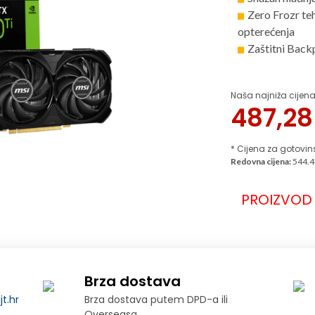
Zero Frozr te
opterećenja
Zaštitni Back
Naša najniža cijena
487,2
* Cijena za gotovin
Redovna cijena:
544.4
PROIZVOD 
Brza dostava
t.hr
Brza dostava putem DPD-a ili
Overseasa