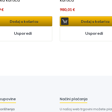
čka kartica
kartica
9
€
980,01
€
Dodaj u košaricu
Dodaj u košaricu
Usporedi
Usporedi
 kupovine
Načini plaćanja
korištenja
U našoj web trgovini možete plati