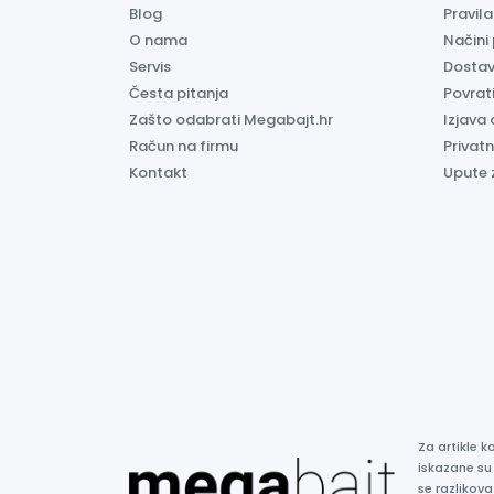
Blog
Pravil
O nama
Načini
Servis
Dosta
Česta pitanja
Povrati
Zašto odabrati Megabajt.hr
Izjava 
Račun na firmu
Privatn
Kontakt
Upute 
Za artikle 
iskazane su
se razlikova