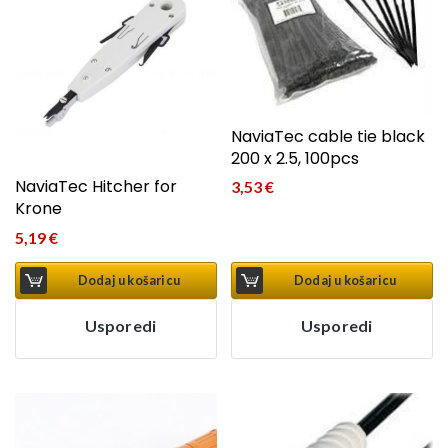
NaviaTec cable tie black
200 x 2.5, 100pcs
NaviaTec Hitcher for
3,53
€
Krone
5,19
€
Dodaj u košaricu
Dodaj u košaricu
Usporedi
Usporedi