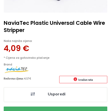
NaviaTec Plastic Universal Cable Wire
Stripper
Naša najniža cijena:
4,09
€
* Cijena za gotovinsko plaćanje
Brand
Redovna cijena:
4.57 €
Izračun rata
Usporedi