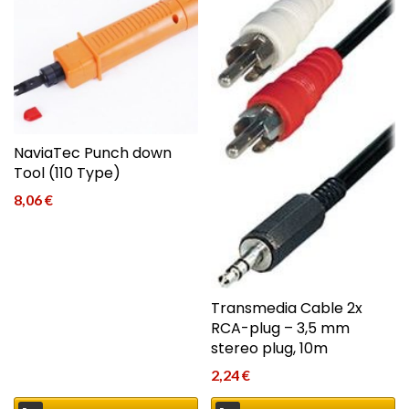
NaviaTec Punch down
Tool (110 Type)
8,06
€
Transmedia Cable 2x
RCA-plug – 3,5 mm
stereo plug, 10m
2,24
€