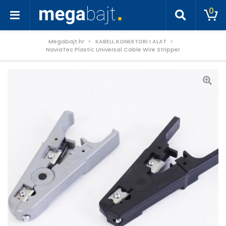
0
Megabajt.hr
KABELI, KONEKTORI I ALAT
NaviaTec Plastic Universal Cable Wire Stripper