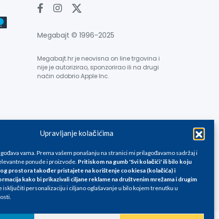
Megabajt © 1996-2025
Megabajt.hr je neovisna on line trgovina i
nije je autorizirao, sponzorirao ili na drugi
način odobrio Apple Inc.
Upravljanje kolačićima
e su informativnog karaktera i podložne su promjenama, a
ane isključivo za kupovinu putem webshop-a i mogu
lagođava vama. Prema vašem ponašanju na stranici mi prilagođavamo sadržaj i
liku. Unatoč tome, ne možemo garantirati da su svi
levantne ponude i proizvode.
Pritiskom na gumb 'Svi kolačići' ili bilo koju
og prostora također pristajete na korištenje cookiesa (kolačića) i
oda, greške prilikom štampanja te promjene cijena.
ormacija kako bi prikazivali ciljane reklame na
društvenim mrežama i drugim
isključiti personalizaciju i ciljano oglašavanje u bilo kojem trenutku u
osti.