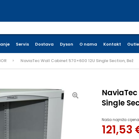
earch for:
ćanje
Servis
Dostava
Dyson
O nama
Kontakt
Outle
BOR
NaviaTec Wall Cabinet 570×600 12U Single Section, Bež
NaviaTec
Single Sec
Naša najniža cijena
121,53