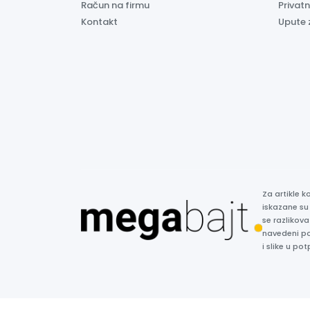
Račun na firmu
Privatn
Kontakt
Upute 
Za artikle 
iskazane su
se razlikova
navedeni p
i slike u p