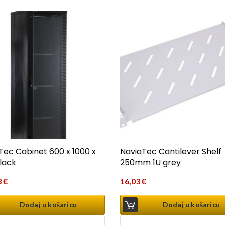
Tec Cabinet 600 x 1000 x
NaviaTec Cantilever Shelf
lack
250mm 1U grey
3
€
16,03
€
Dodaj u košaricu
Dodaj u košaricu