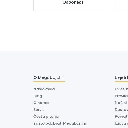
Usporedi
O Megabajt.hr
Uvjeti
Naslovnica
Uvjeti 
Blog
Pravil
O nama
Načini
Servis
Dosta
Česta pitanja
Povrati
Zašto odabrati Megabajt.hr
Izjava 