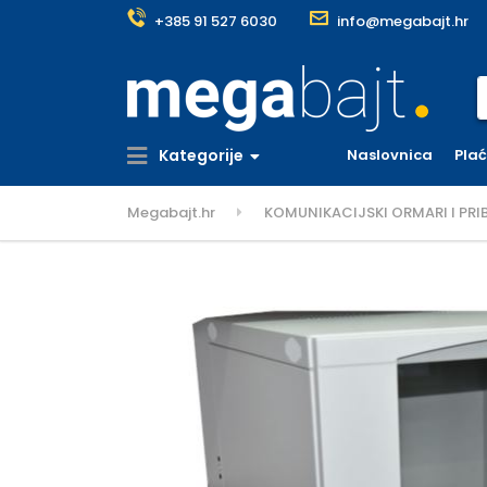
+385 91 527 6030
info@megabajt.hr
S
Kategorije
Naslovnica
Pla
Megabajt.hr
KOMUNIKACIJSKI ORMARI I PRI