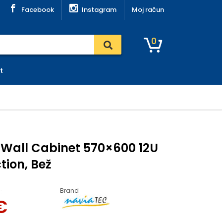
Facebook
Instagram
Moj račun
0
t
 Wall Cabinet 570×600 12U
tion, Bež
Brand
:
€