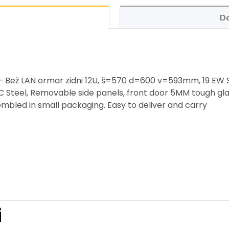
Do
ež LAN ormar zidni 12U, š=570 d=600 v=593mm, 19 EW S
 Steel, Removable side panels, front door 5MM tough glas
bled in small packaging. Easy to deliver and carry
i