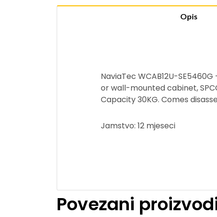
Opis
NaviaTec WCAB12U-SE5460G – B
or wall-mounted cabinet, SPCC
Capacity 30KG. Comes disassem
Jamstvo: 12 mjeseci
Povezani proizvod