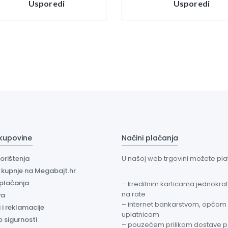
Usporedi
Usporedi
 kupovine
Načini plaćanja
korištenja
U našoj web trgovini možete plati
a kupnje na Megabajt.hr
 plaćanja
– kreditnim karticama jednokratn
na rate
va
– internet bankarstvom, općom
 i reklamacije
uplatnicom
o sigurnosti
– pouzećem prilikom dostave 