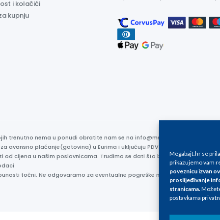
ost i kolačići
za kupnju
kojih trenutno nema u ponudi obratite nam se na info@megabajt.hr. Sve cijen
 za avansno plaćanje(gotovina) u Eurima i uključuju PDV. Sve cijene su iskaz
Megabajt.hr se pri
ti od cijena u našim poslovnicama. Trudimo se dati što bolji i točniji opis i s
prikazujemo vam re
odaci
poveznicu izvan ov
otpunosti točni. Ne odgovaramo za eventualne pogreške nastale u opisu proizv
proslijeđivanje inf
stranicama
.
Možete 
postavkama privatn