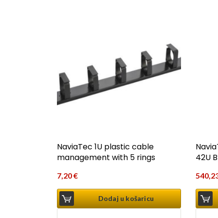
NaviaTec 1U plastic cable
Navia
management with 5 rings
42U B
7,20
€
540,2
Dodaj u košaricu