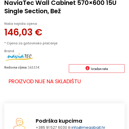
NaviaTec Wall Cabinet 570×600 15U
Single Section, Bež
Naša najniža cijena:
146,03
€
* Cijena za gotovinsko plaćanje
Brand
Redovna cijena:
163.15 €
Izračun rata
PROIZVOD NIJE NA SKLADIŠTU
Podrška kupcima
+385 91 527 6030 ili
info@megabajt.hr