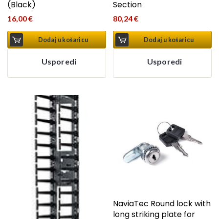
(Black)
Section
16,00
€
80,24
€
Dodaj u košaricu
Dodaj u košaricu
Usporedi
Usporedi
NaviaTec Round lock with
long striking plate for