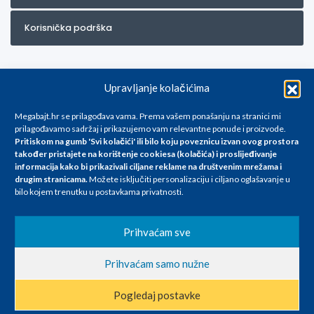
Korisnička podrška
Upravljanje kolačićima
Megabajt.hr se prilagođava vama. Prema vašem ponašanju na stranici mi
prilagođavamo sadržaj i prikazujemo vam relevantne ponude i proizvode.
Pritiskom na gumb 'Svi kolačići' ili bilo koju poveznicu izvan ovog prostora
Za artikle kojih trenutno nema u ponudi obratite nam se na
također pristajete na korištenje cookiesa (kolačića) i proslijeđivanje
info@megabajt.hr. Sve cijene su informativnog karaktera i podložne su
informacija kako bi prikazivali ciljane reklame na
društvenim mrežama i
promjenama, a
drugim stranicama
.
Možete isključiti personalizaciju i ciljano oglašavanje u
iskazane su za avansno plaćanje(gotovina) u Eurima i uključuju PDV. Sve
bilo kojem trenutku u postavkama privatnosti.
cijene su iskazane isključivo za kupovinu putem webshop-a i mogu
se razlikovati od cijena u našim poslovnicama. Trudimo se dati što bolji
i točniji opis i sliku. Unatoč tome, ne možemo garantirati da su svi
Prihvaćam sve
navedeni podaci
i slike u potpunosti točni. Ne odgovaramo za eventualne pogreške
Prihvaćam samo nužne
nastale u opisu proizvoda, greške prilikom štampanja te promjene
cijena.
Pogledaj postavke