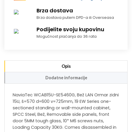
Brza dostava
Brza dostava putem DPD-a ili Overseasa
Podijelite svoju kupovinu
Mogućnost plaćanja do 36 rata
Opis
Dodatne informacije
NaviaTec WCAB15U-SE5460G, Bež LAN Ormar zidni
15U, š=570 d=600 v=725mm, 19 EW Series one-
sectioned standing or wall-mounted cabinet,
SPCC Steel, Bež, Removable side panels, front
door 5MM tough glass, 10* M6 screws nuts,
Loading Capacity 30KG. Comes disassembled in