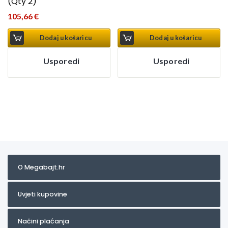
(Qty 2)
105,66
€
Dodaj u košaricu
Dodaj u košaricu
Usporedi
Usporedi
O Megabajt.hr
Uvjeti kupovine
Načini plaćanja