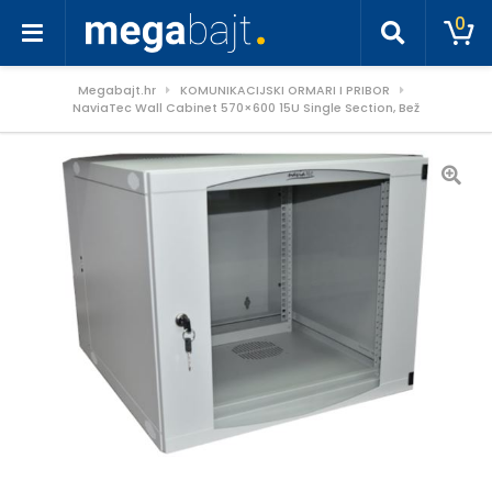
0
Megabajt.hr
KOMUNIKACIJSKI ORMARI I PRIBOR
NaviaTec Wall Cabinet 570×600 15U Single Section, Bež