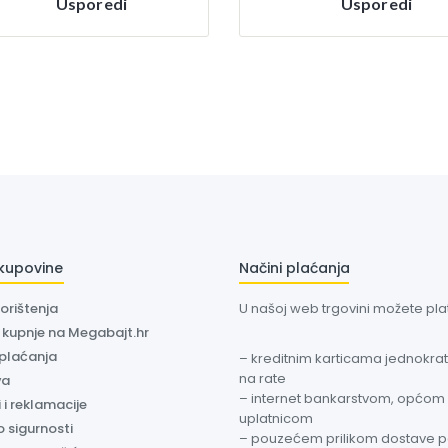
Usporedi
Usporedi
 kupovine
Načini plaćanja
korištenja
U našoj web trgovini možete plati
a kupnje na Megabajt.hr
 plaćanja
– kreditnim karticama jednokratn
na rate
va
– internet bankarstvom, općom
 i reklamacije
uplatnicom
o sigurnosti
– pouzećem prilikom dostave 