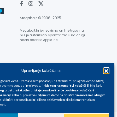
Megabajt © 1996-2025
Megabajt.hr je neovisna on line trgovina i
nije je autorizirao, sponzorirao ili na drugi
način odobrio Apple Inc.
Upravljanje kolačićima
e su informativnog karaktera i podložne su promjenama, a
ane isključivo za kupovinu putem webshop-a i mogu
lagođava vama. Prema vašem ponašanju na stranici mi prilagođavamo sadržaj i
liku. Unatoč tome, ne možemo garantirati da su svi
levantne ponude i proizvode.
Pritiskom na gumb 'Svi kolačići' ili bilo koju
og prostora također pristajete na korištenje cookiesa (kolačića) i
oda, greške prilikom štampanja te promjene cijena.
ormacija kako bi prikazivali ciljane reklame na
društvenim mrežama i drugim
isključiti personalizaciju i ciljano oglašavanje u bilo kojem trenutku u
osti.