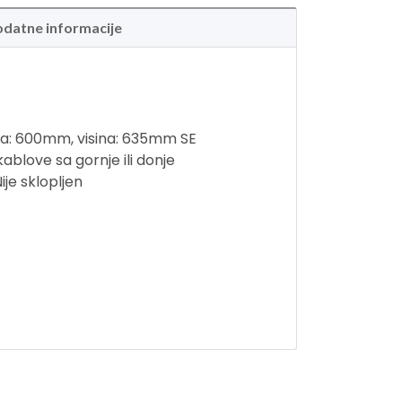
datne informacije
na: 600mm, visina: 635mm SE
kablove sa gornje ili donje
je sklopljen