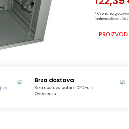
122,39
* Cijena za gotovin
Redovna cijena:
136.7
PROIZVOD 
Brza dostava
t.hr
Brza dostava putem DPD-a ili
Overseasa