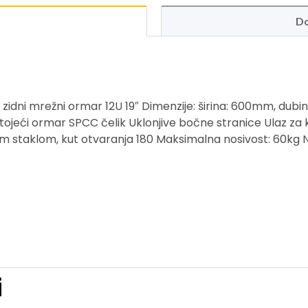
Do
ni mrežni ormar 12U 19″ Dimenzije: širina: 600mm, dubi
mostojeći ormar SPCC čelik Uklonjive bočne stranice Ulaz za 
im staklom, kut otvaranja 180 Maksimalna nosivost: 60kg Ni
i