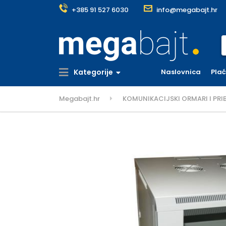
+385 91 527 6030
info@megabajt.hr
S
Kategorije
Naslovnica
Pla
Megabajt.hr
KOMUNIKACIJSKI ORMARI I PRI