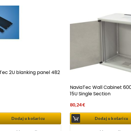
Tec 2U blanking panel 482
NaviaTec Wall Cabinet 60
15U Single Section
80,24
€
Dodaj u košaricu
Dodaj u košaricu