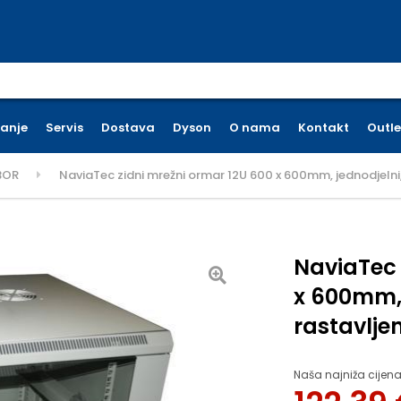
earch for:
ćanje
Servis
Dostava
Dyson
O nama
Kontakt
Outle
BOR
NaviaTec zidni mrežni ormar 12U 600 x 600mm, jednodjelni, 
NaviaTec 
x 600mm, j
rastavlje
Naša najniža cijena