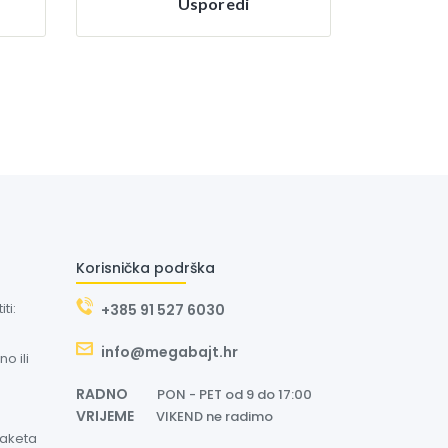
Usporedi
Korisnička podrška
ti:
+385 91 527 6030
info@megabajt.hr
o ili
RADNO
PON - PET od 9 do 17:00
VRIJEME
VIKEND ne radimo
paketa