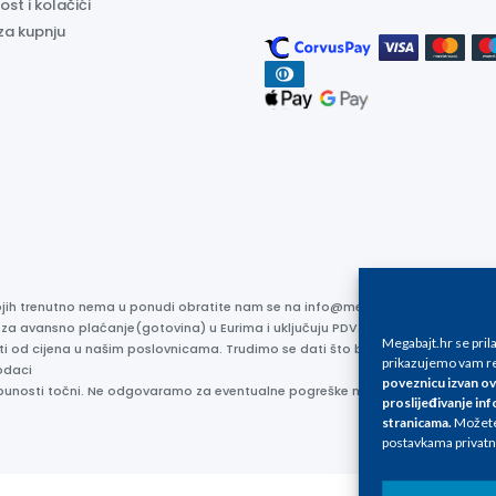
ost i kolačići
za kupnju
kojih trenutno nema u ponudi obratite nam se na info@megabajt.hr. Sve cijen
 za avansno plaćanje(gotovina) u Eurima i uključuju PDV. Sve cijene su iskaz
Megabajt.hr se pri
ti od cijena u našim poslovnicama. Trudimo se dati što bolji i točniji opis i s
prikazujemo vam re
odaci
poveznicu izvan ov
otpunosti točni. Ne odgovaramo za eventualne pogreške nastale u opisu proizv
proslijeđivanje inf
stranicama
.
Možete 
postavkama privatn