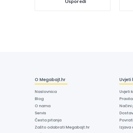
Usporedi
O Megabajt.hr
Uvjeti
Naslovnica
Uvjeti 
Blog
Pravil
O nama
Načini
Servis
Dosta
Česta pitanja
Povrati
Zašto odabrati Megabajt.hr
Izjava 