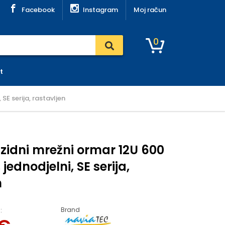
Facebook
Instagram
Moj račun
0
t
SE serija, rastavljen
zidni mrežni ormar 12U 600
ednodjelni, SE serija,
n
Brand
: