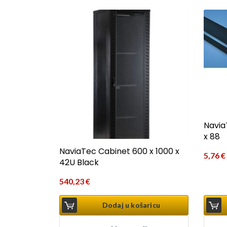
Navia
x 88
NaviaTec Cabinet 600 x 1000 x
5,76
€
42U Black
540,23
€
Dodaj u košaricu