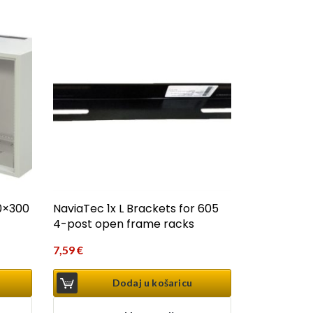
0×300
NaviaTec 1x L Brackets for 605
4-post open frame racks
7,59
€
Dodaj u košaricu