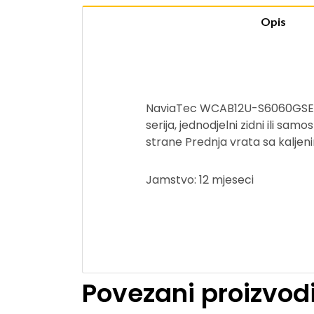
Opis
NaviaTec WCAB12U-S6060GSE zid
serija, jednodjelni zidni ili sa
strane Prednja vrata sa kaljen
Jamstvo: 12 mjeseci
Povezani proizvod