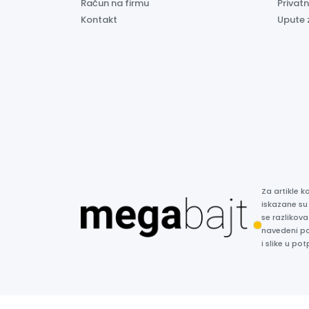
Račun na firmu
Privatn
Kontakt
Upute 
Za artikle 
iskazane su
se razlikova
navedeni p
i slike u p