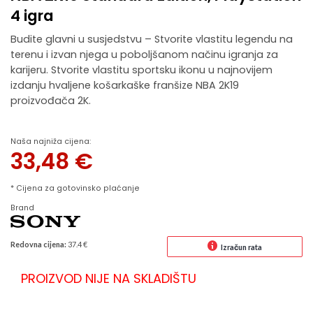
4 igra
Budite glavni u susjedstvu – Stvorite vlastitu legendu na
terenu i izvan njega u poboljšanom načinu igranja za
karijeru. Stvorite vlastitu sportsku ikonu u najnovijem
izdanju hvaljene košarkaške franšize NBA 2K19
proizvođača 2K.
Naša najniža cijena:
33,48
€
* Cijena za gotovinsko plaćanje
Brand
Redovna cijena:
37.4 €
Izračun rata
PROIZVOD NIJE NA SKLADIŠTU