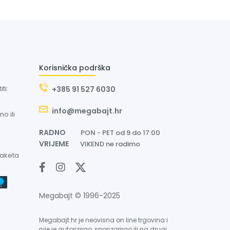
Korisnička podrška
ti:
+385 91 527 6030
info@megabajt.hr
o ili
RADNO
PON - PET od 9 do 17:00
VRIJEME
VIKEND ne radimo
paketa
Megabajt © 1996-2025
Megabajt.hr je neovisna on line trgovina i
nije je autorizirao, sponzorirao ili na drugi