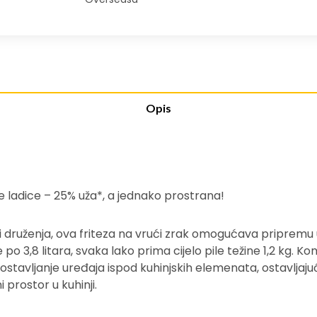
Opis
ije ladice – 25% uža*, a jednako prostrana!
i druženja, ova friteza na vrući zrak omogućava pripremu
 po 3,8 litara, svaka lako prima cijelo pile težine 1,2 kg. 
avljanje uređaja ispod kuhinjskih elemenata, ostavljajuć
prostor u kuhinji.