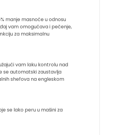
k 75% manje masnoće u odnosu
 uređaj vam omogućava i pečenje,
unkciju za maksimalnu
užajući vam laku kontrolu nad
e se automatski zaustavlja
onalnih shefova na engleskom
je se lako peru u mašini za