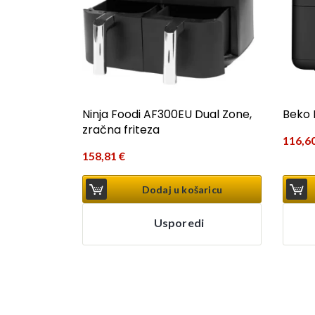
Ninja Foodi AF300EU Dual Zone,
Beko 
zračna friteza
116,6
158,81
€
Dodaj u košaricu
Usporedi