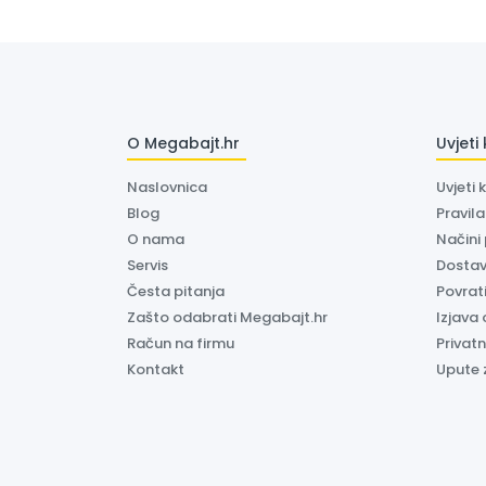
O Megabajt.hr
Uvjeti
Naslovnica
Uvjeti 
Blog
Pravil
O nama
Načini
Servis
Dosta
Česta pitanja
Povrati
Zašto odabrati Megabajt.hr
Izjava 
Račun na firmu
Privatn
Kontakt
Upute 