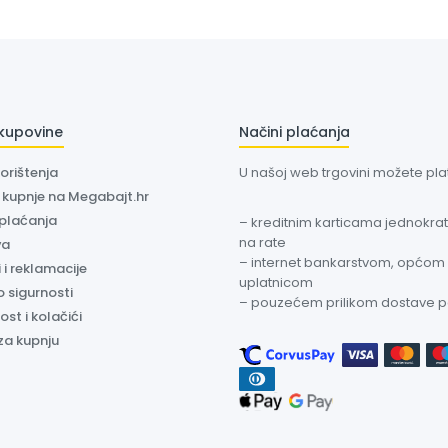
 kupovine
Načini plaćanja
korištenja
U našoj web trgovini možete plati
a kupnje na Megabajt.hr
 plaćanja
– kreditnim karticama jednokratn
na rate
va
– internet bankarstvom, općom
 i reklamacije
uplatnicom
o sigurnosti
– pouzećem prilikom dostave 
ost i kolačići
za kupnju