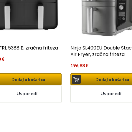
FRL 5388 B, zračna friteza
Ninja SL400EU Double Stac
Air Fryer, zračna friteza
0
€
196,88
€
Dodaj u košaricu
Dodaj u košaricu
Usporedi
Usporedi