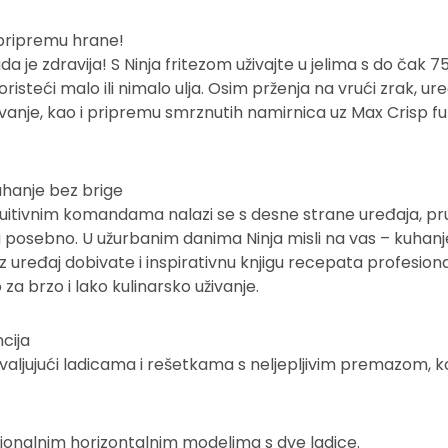
u pripremu hrane!
a je zdravija! S Ninja fritezom uživajte u jelima s do ča
oristeći malo ili nimalo ulja. Osim prženja na vrući zrak,
javanje, kao i pripremu smrznutih namirnica uz Max Crisp f
uhanje bez brige
tuitivnim komandama nalazi se s desne strane uređaja, pr
 posebno. U užurbanim danima Ninja misli na vas – kuhanj
 Uz uređaj dobivate i inspirativnu knjigu recepata profesi
za brzo i lako kulinarsko uživanje.
cija
aljujući ladicama i rešetkama s neljepljivim premazom, ko
ionalnim horizontalnim modelima s dve ladice.