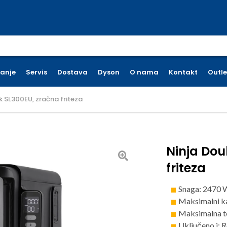
earch for:
ćanje
Servis
Dostava
Dyson
O nama
Kontakt
Outle
 SL300EU, zračna friteza
Ninja Dou
friteza
Snaga: 2470 
Maksimalni kap
Maksimalna t
Uključeno i: R