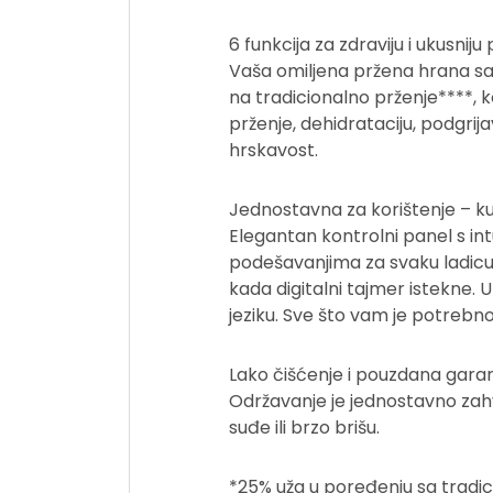
6 funkcija za zdraviju i ukusnij
Vaša omiljena pržena hrana sad
na tradicionalno prženje****, k
prženje, dehidrataciju, podgri
hrskavost.
Jednostavna za korištenje – k
Elegantan kontrolni panel s in
podešavanjima za svaku ladicu
kada digitalni tajmer istekne.
jeziku. Sve što vam je potrebno 
Lako čišćenje i pouzdana garan
Održavanje je jednostavno zahv
suđe ili brzo brišu.
*25% uža u poređenju sa tradic