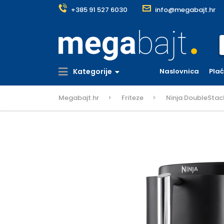
+385 91 527 6030
info@megabajt.hr
S
Kategorije
Naslovnica
Pla
Megabajt.hr
Friteze
Ninja DoubleStack