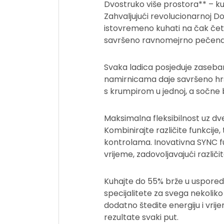
Dvostruko više prostora** – k
Zahvaljujući revolucionarnoj D
istovremeno kuhati na čak četir
savršeno ravnomejrno pečena i
Svaka ladica posjeduje zaseban 
namirnicama daje savršeno hrsk
s krumpirom u jednoj, a sočne 
Maksimalna fleksibilnost uz dv
Kombinirajte različite funkcije
kontrolama. Inovativna SYNC fu
vrijeme, zadovoljavajući različit
Kuhajte do 55% brže u uspored
specijalitete za svega nekoliko
dodatno štedite energiju i vr
rezultate svaki put.