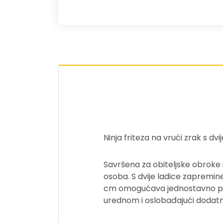
Ninja friteza na vrući zrak s dv
Savršena za obiteljske obroke 
osoba. S dvije ladice zapremine
cm omogućava jednostavno post
urednom i oslobađajući dodatni 