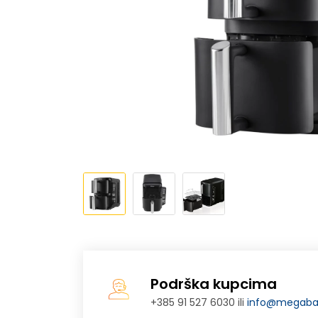
Podrška kupcima
+385 91 527 6030 ili
info@megabaj