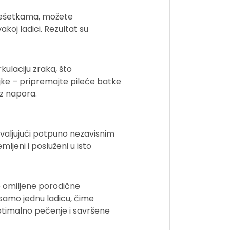
l rešetkama, možete
koj ladici. Rezultat su
kulaciju zraka, što
jke – pripremajte pileće batke
ez napora.
hvaljujući potpuno nezavisnim
jeni i posluženi u isto
e omiljene porodične
i samo jednu ladicu, čime
ptimalno pečenje i savršene