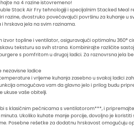
uhajte na 4 razine istovremeno!
ouble Stack Air Fry tehnologiji i specijalnim Stacked Mea
i razine, dvostruko povećavajući površinu za kuhanje u sva
 hrskava jela na svim razinama.
izvor topline i ventilator, osiguravajući optimalnu 360° cir
avu teksturu sa svih strana. Kombinirajte različite sasto
burgere s pomfritom u drugoj ladici. Za raznovrsna jela b
e nezavisne ladice
, temperature i vrijeme kuhanja zasebno u svakoj ladici za
nkcija omogućava vam da glavno jelo i prilog budu pripreml
e ukuse vaše obitelji.
bi s klasičnim pečnicama s ventilatorom***, i pripremajt
 minuta. Ukoliko kuhate manje porcije, dovoljno je koristit
ijeme. Posebne rešetke za dodatnu hrskavost omogućuju o