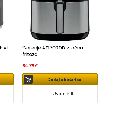
k XL
Gorenje AF1700DB, zračna
friteza
84,79
€
Dodaj u košaricu
Usporedi