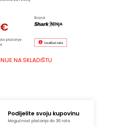
Brand
:
6
€
sko plaćanje
Izračun rata
 €
NIJE NA SKLADIŠTU
Podijelite svoju kupovinu
Mogućnost plaćanja do 36 rata