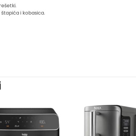
rešetki.
 štapića i kobasica.
i