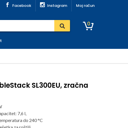
Facebook
Instagram
Moj račun
0
t
bleStack SL300EU, zračna
W
acitet: 7,6 l,
emperatura do 240 °C
ešetka za roštilj