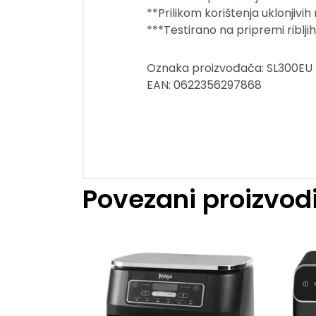
**Prilikom korištenja uklonjivih 
***Testirano na pripremi ribljih
Oznaka proizvođača: SL300EU
EAN: 0622356297868
Povezani proizvod