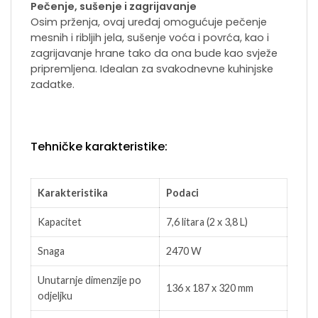
Pečenje, sušenje i zagrijavanje
Osim prženja, ovaj uređaj omogućuje pečenje
mesnih i ribljih jela, sušenje voća i povrća, kao i
zagrijavanje hrane tako da ona bude kao svježe
pripremljena. Idealan za svakodnevne kuhinjske
zadatke.
Tehničke karakteristike:
Karakteristika
Podaci
Kapacitet
7,6 litara (2 x 3,8 L)
Snaga
2470 W
Unutarnje dimenzije po
136 x 187 x 320 mm
odjeljku