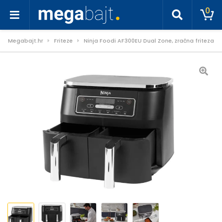
0
Megabajt.hr
Friteze
Ninja Foodi AF300EU Dual Zone, zračna friteza