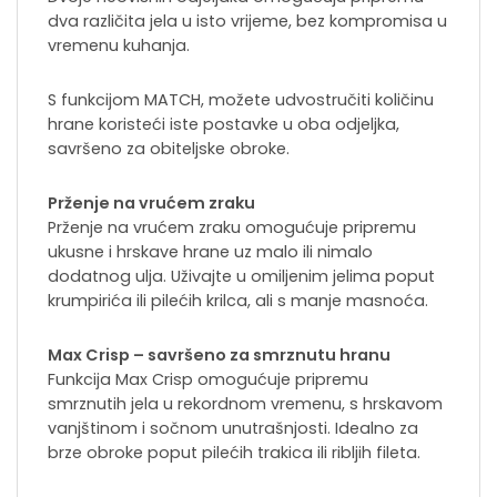
dva različita jela u isto vrijeme, bez kompromisa u
vremenu kuhanja.
S funkcijom MATCH, možete udvostručiti količinu
hrane koristeći iste postavke u oba odjeljka,
savršeno za obiteljske obroke.
Prženje na vrućem zraku
Prženje na vrućem zraku omogućuje pripremu
ukusne i hrskave hrane uz malo ili nimalo
dodatnog ulja. Uživajte u omiljenim jelima poput
krumpirića ili pilećih krilca, ali s manje masnoća.
Max Crisp – savršeno za smrznutu hranu
Funkcija Max Crisp omogućuje pripremu
smrznutih jela u rekordnom vremenu, s hrskavom
vanjštinom i sočnom unutrašnjosti. Idealno za
brze obroke poput pilećih trakica ili ribljih fileta.