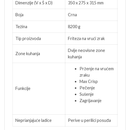
Dimenzije (V x Š x D)
350 x 275 x 315 mm
Boja
Crna
Težina
8200 g
Tip proizvoda
Friteza na vrući zrak
Dvije neovisne zone
Zone kuhanja
kuhanja
Prženje na vrućem
zraku
Max Crisp
Pečenje
Funkcije
Sušenje
Zagrijavanje
Neprianjajuće ladice
Perive u perilici posuđa