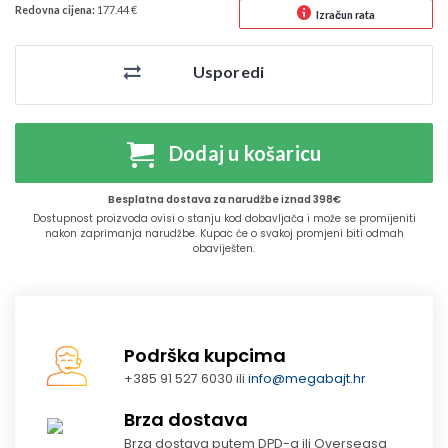
Redovna cijena:
177.44 €
Izračun rata
Usporedi
Dodaj u košaricu
Besplatna dostava za narudžbe iznad 398€
Dostupnost proizvoda ovisi o stanju kod dobavljača i može se promijeniti
nakon zaprimanja narudžbe. Kupac će o svakoj promjeni biti odmah
obaviješten.
Podrška kupcima
+385 91 527 6030 ili
info@megabajt.hr
Brza dostava
Brza dostava putem DPD-a ili Overseasa