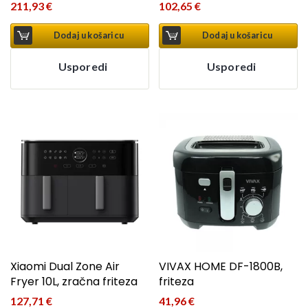
211,93
€
102,65
€
Dodaj u košaricu
Dodaj u košaricu
Usporedi
Usporedi
Xiaomi Dual Zone Air
VIVAX HOME DF-1800B,
Fryer 10L, zračna friteza
friteza
127,71
€
41,96
€