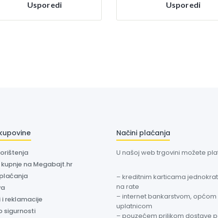
Usporedi
Usporedi
 kupovine
Načini plaćanja
korištenja
U našoj web trgovini možete plati
a kupnje na Megabajt.hr
 plaćanja
– kreditnim karticama jednokratn
na rate
va
– internet bankarstvom, općom
 i reklamacije
uplatnicom
o sigurnosti
– pouzećem prilikom dostave 