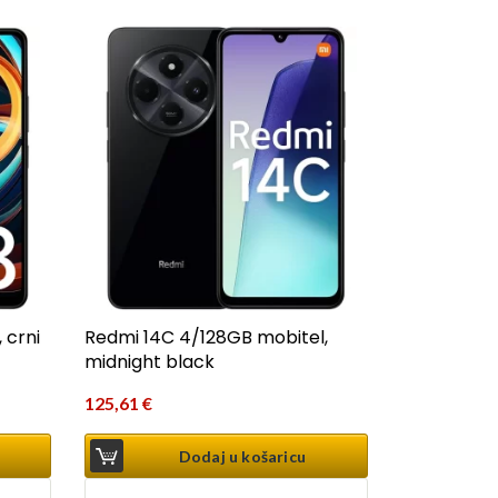
 crni
Redmi 14C 4/128GB mobitel,
midnight black
125,61
€
Dodaj u košaricu