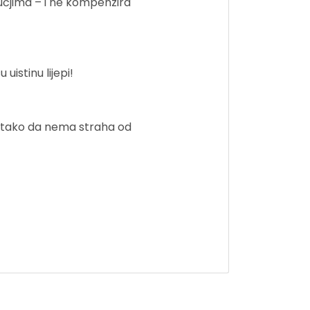
učjima – i ne kompenzira
uistinu lijepi!
, tako da nema straha od