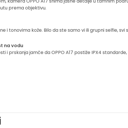
njem, kamera OPPO A17 snima jasne detalje u tamnim podr
nutu prema objektivu.
i tonovima kože. Bilo da ste samo vi ili grupni selfie, svi su 
ost na vodu
osti i prskanja jamče da OPPO A17 postiže IPX4 standarde
i