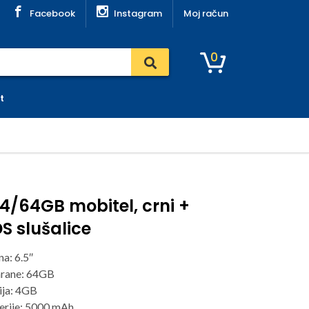
Facebook
Instagram
Moj račun
0
t
4/64GB mobitel, crni +
 slušalice
na: 6.5″
hrane: 64GB
ja: 4GB
erije: 5000 mAh