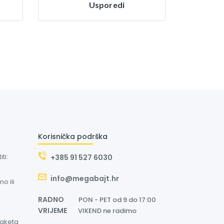
Usporedi
Korisnička podrška
ti:
+385 91 527 6030
info@megabajt.hr
o ili
RADNO
PON - PET od 9 do 17:00
VRIJEME
VIKEND ne radimo
paketa