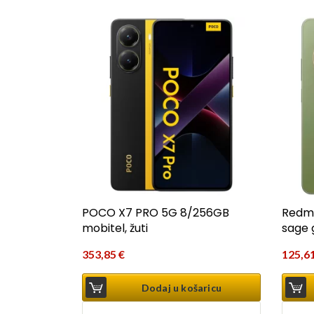
POCO X7 PRO 5G 8/256GB
Redmi
mobitel, žuti
sage 
353,85
€
125,6
Dodaj u košaricu