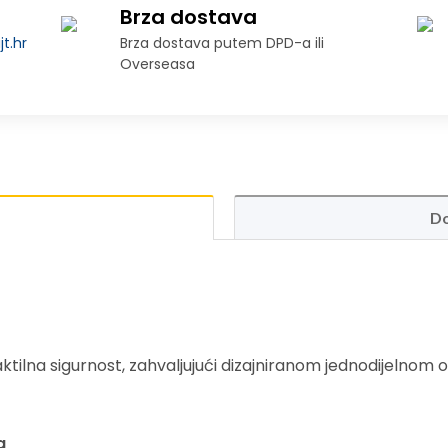
Brza dostava
t.hr
Brza dostava putem DPD-a ili
Overseasa
Do
 taktilna sigurnost, zahvaljujući dizajniranom jednodijelno
a