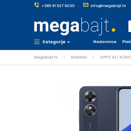
+385 91 527 6030
info@megabajt.hr
S
Kategorije
Naslovnica
Pla
Megabajt.hr
Mobiteli
OPPO A17 4/64GB