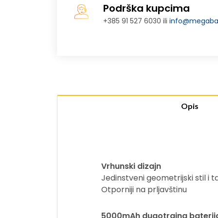
Podrška kupcima
+385 91 527 6030 ili
info@megabaj
Opis
Vrhunski dizajn
Jedinstveni geometrijski stil i
Otporniji na prljavštinu
5000mAh dugotrajna baterij