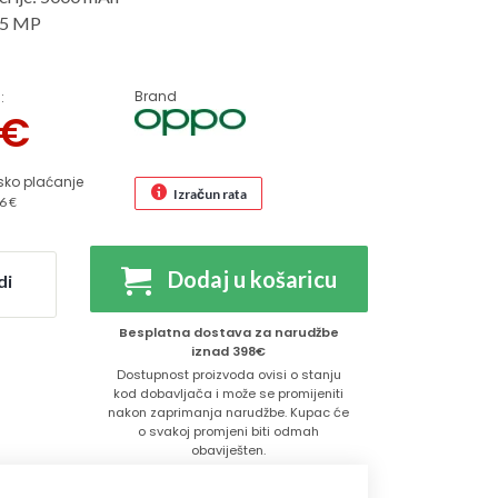
 5 MP
Brand
:
€
sko plaćanje
Izračun rata
6 €
Dodaj u košaricu
di
Besplatna dostava za narudžbe
iznad 398€
Dostupnost proizvoda ovisi o stanju
kod dobavljača i može se promijeniti
nakon zaprimanja narudžbe. Kupac će
o svakoj promjeni biti odmah
obaviješten.