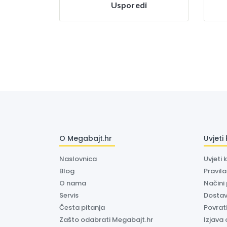
Usporedi
O Megabajt.hr
Uvjeti
Naslovnica
Uvjeti 
Blog
Pravil
O nama
Načini
Servis
Dosta
Česta pitanja
Povrati
Zašto odabrati Megabajt.hr
Izjava 