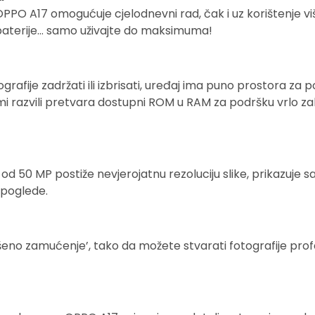
O A17 omogućuje cjelodnevni rad, čak i uz korištenje više
baterije… samo uživajte do maksimuma!
grafije zadržati ili izbrisati, uređaj ima puno prostora za
 razvili pretvara dostupni ROM u RAM za podršku vrlo zah
d 50 MP postiže nevjerojatnu rezoluciju slike, prikazuje s
poglede.
šeno zamućenje’, tako da možete stvarati fotografije prof