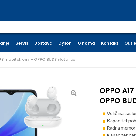
earch for:
ćanje
Servis
Dostava
Dyson
O nama
Kontakt
Outle
 mobitel, crni + OPPO BUDS slušalice
OPPO A17 
OPPO BUDS
Veličina zaslo
Kapacitet po
Radna memori
Kapacitet bat