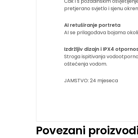
Čak i s pozadinskim osvjetlje
pretjerano svjetlo i sjenu okre
AI retuširanje portreta
AI se prilagođava bojama okoline 
Izdržljiv dizajn i IPX4 otporn
Stroga ispitivanja vodootporn
oštećenja vodom.
JAMSTVO: 24 mjeseca
Povezani proizvod