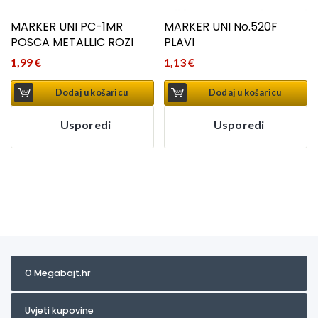
MARKER UNI PC-1MR
MARKER UNI No.520F
POSCA METALLIC ROZI
PLAVI
1,99
€
1,13
€
Dodaj u košaricu
Dodaj u košaricu
Usporedi
Usporedi
O Megabajt.hr
Uvjeti kupovine