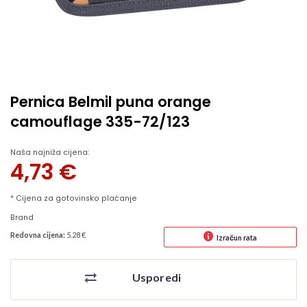
Pernica Belmil puna orange
camouflage 335-72/123
Naša najniža cijena:
4,73
€
* Cijena za gotovinsko plaćanje
Brand
Redovna cijena:
5.28 €
Izračun rata
Usporedi