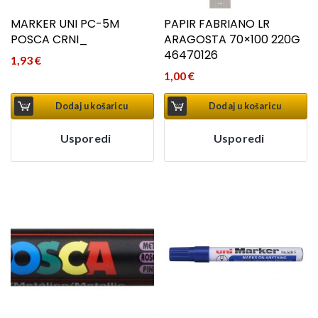
MARKER UNI PC-5M
PAPIR FABRIANO LR
POSCA CRNI_
ARAGOSTA 70×100 220G
46470126
1,93
€
1,00
€
Dodaj u košaricu
Dodaj u košaricu
Usporedi
Usporedi