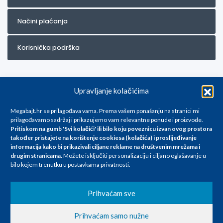
Načini plaćanja
Korisnička podrška
Upravljanje kolačićima
Megabajt.hr se prilagođava vama. Prema vašem ponašanju na stranici mi
prilagođavamo sadržaj i prikazujemo vam relevantne ponude i proizvode.
Pritiskom na gumb 'Svi kolačići' ili bilo koju poveznicu izvan ovog prostora
Za artikle kojih trenutno nema u ponudi obratite nam se na
također pristajete na korištenje cookiesa (kolačića) i proslijeđivanje
info@megabajt.hr. Sve cijene su informativnog karaktera i podložne su
informacija kako bi prikazivali ciljane reklame na
društvenim mrežama i
promjenama, a
drugim stranicama
.
Možete isključiti personalizaciju i ciljano oglašavanje u
iskazane su za avansno plaćanje(gotovina) u Eurima i uključuju PDV. Sve
bilo kojem trenutku u postavkama privatnosti.
cijene su iskazane isključivo za kupovinu putem webshop-a i mogu
se razlikovati od cijena u našim poslovnicama. Trudimo se dati što bolji
i točniji opis i sliku. Unatoč tome, ne možemo garantirati da su svi
Prihvaćam sve
navedeni podaci
i slike u potpunosti točni. Ne odgovaramo za eventualne pogreške
Prihvaćam samo nužne
nastale u opisu proizvoda, greške prilikom štampanja te promjene