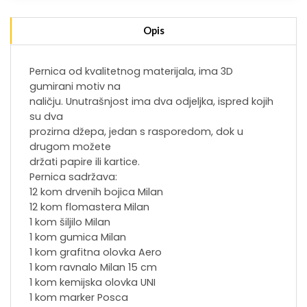
Opis
Pernica od kvalitetnog materijala, ima 3D
gumirani motiv na
naličju. Unutrašnjost ima dva odjeljka, ispred kojih
su dva
prozirna džepa, jedan s rasporedom, dok u
drugom možete
držati papire ili kartice.
Pernica sadržava:
12 kom drvenih bojica Milan
12 kom flomastera Milan
1 kom šiljilo Milan
1 kom gumica Milan
1 kom grafitna olovka Aero
1 kom ravnalo Milan 15 cm
1 kom kemijska olovka UNI
1 kom marker Posca