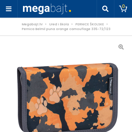
0
Megabajt.hr
Ured i škola
PERNICE ŠKOLSKE
Pernica Belmil puna orange camouflage 335-72/123