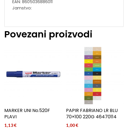
EAN: 8605036886011
Jamstvo:
Povezani proizvodi
MARKER UNI No.520F
PAPIR FABRIANO LR BLU
PLAVI
70×100 220G 46470114
1,13
€
1,00
€