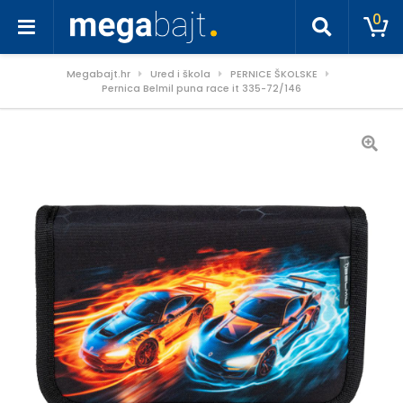
0
Megabajt.hr
Ured i škola
PERNICE ŠKOLSKE
Pernica Belmil puna race it 335-72/146