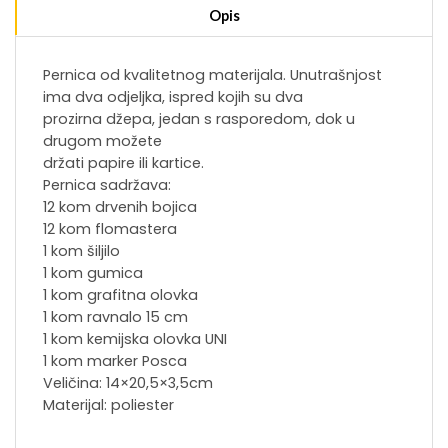
Opis
Pernica od kvalitetnog materijala. Unutrašnjost
ima dva odjeljka, ispred kojih su dva
prozirna džepa, jedan s rasporedom, dok u
drugom možete
držati papire ili kartice.
Pernica sadržava:
12 kom drvenih bojica
12 kom flomastera
1 kom šiljilo
1 kom gumica
1 kom grafitna olovka
1 kom ravnalo 15 cm
1 kom kemijska olovka UNI
1 kom marker Posca
Veličina: 14×20,5×3,5cm
Materijal: poliester