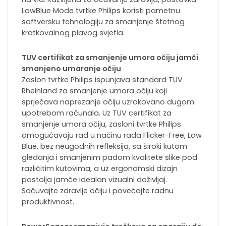
LowBlue Mode tvrtke Philips koristi pametnu
softversku tehnologiju za smanjenje štetnog
kratkovalnog plavog svjetla.
TUV certifikat za smanjenje umora očiju jamči
smanjeno umaranje očiju
Zaslon tvrtke Philips ispunjava standard TUV
Rheinland za smanjenje umora očiju koji
sprječava naprezanje očiju uzrokovano dugom
upotrebom računala. Uz TUV certifikat za
smanjenje umora očiju, zasloni tvrtke Philips
omogućavaju rad u načinu rada Flicker-Free, Low
Blue, bez neugodnih refleksija, sa široki kutom
gledanja i smanjenim padom kvalitete slike pod
različitim kutovima, a uz ergonomski dizajn
postolja jamče idealan vizualni doživljaj.
Sačuvajte zdravlje očiju i povećajte radnu
produktivnost.