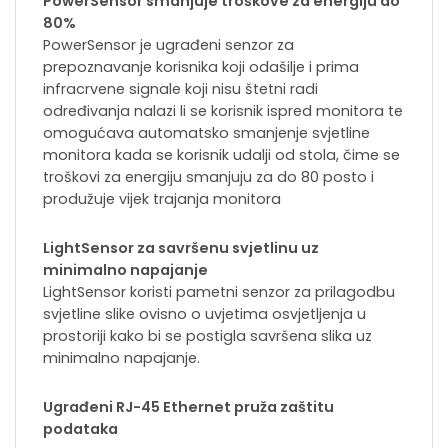
PowerSensor smanjuje troškove za energiju do
80%
PowerSensor je ugrađeni senzor za
prepoznavanje korisnika koji odašilje i prima
infracrvene signale koji nisu štetni radi
određivanja nalazi li se korisnik ispred monitora te
omogućava automatsko smanjenje svjetline
monitora kada se korisnik udalji od stola, čime se
troškovi za energiju smanjuju za do 80 posto i
produžuje vijek trajanja monitora
LightSensor za savršenu svjetlinu uz
minimalno napajanje
LightSensor koristi pametni senzor za prilagodbu
svjetline slike ovisno o uvjetima osvjetljenja u
prostoriji kako bi se postigla savršena slika uz
minimalno napajanje.
Ugrađeni RJ-45 Ethernet pruža zaštitu
podataka