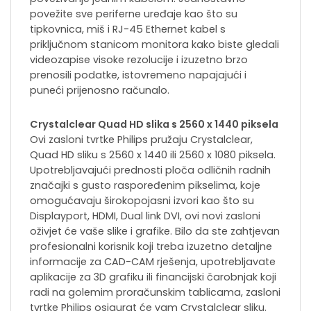
povežite sve periferne uređaje kao što su
tipkovnica, miš i RJ-45 Ethernet kabel s
priključnom stanicom monitora kako biste gledali
videozapise visoke rezolucije i izuzetno brzo
prenosili podatke, istovremeno napajajući i
puneći prijenosno računalo.
Crystalclear Quad HD slika s 2560 x 1440 piksela
Ovi zasloni tvrtke Philips pružaju Crystalclear,
Quad HD sliku s 2560 x 1440 ili 2560 x 1080 piksela.
Upotrebljavajući prednosti ploča odličnih radnih
značajki s gusto raspoređenim pikselima, koje
omogućavaju širokopojasni izvori kao što su
Displayport, HDMI, Dual link DVI, ovi novi zasloni
oživjet će vaše slike i grafike. Bilo da ste zahtjevan
profesionalni korisnik koji treba izuzetno detaljne
informacije za CAD-CAM rješenja, upotrebljavate
aplikacije za 3D grafiku ili financijski čarobnjak koji
radi na golemim proračunskim tablicama, zasloni
tvrtke Philips osigurat će vam Crystalclear sliku.