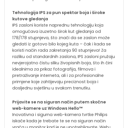
Tehnologija IPS za pun spektar boja i široke
kutove gledanja
IPS zasloni koriste naprednu tehnologiju koja
omogućava izuzetno širok kut gledanja od
178/178 stupnjeva, što znači da se zaslon može
gledati iz gotovo bilo kojeg kuta – čak i kada se
koristi način rada zakretanja 90 stupnjeva! Za
razliku od standardnih zaslona, IPS zasloni pružaju
nevjerojatno čistu sliku živopisnih boja, što ih čini
idealnima za prikaz fotografija, filmova i
pretraživanje interneta, ali i za profesionalne
primjene koje zahtijevaju preciznost boja i
dosljednu svjetlinu u svakom trenutku.
Prijavite se na siguran način putem skočne
web-kamere uz Windows Hello™
Inovativna i sigurna web-kamera tvrtke Philips
iskače kada je trebate te se na siguran način
vraća u monitor kad je ne upotrebljavate. Web-