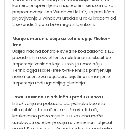
kamera je opremljena i naprednim senzorima za
prepoznavanje lica Windows Hello™, za praktično
prijavljivanje u Windows uređaje u roku kraćem od
2 sekunde, 3 puta brže nego s lozinkom.
Manje umaranje očiju uz tehnologiju Flicker-
free
Uslijed načina kontrole svjetline kod zaslona s LED
pozadinskim osvjetljenje, neki korisnici iskusit će
treperenje zaslona koje uzrokuje umor očiju.
Tehnologija Flicker-free tvrtke Philips primjenjuje
novo rješenje za regulaciju svjetline i smanjenje
treperenja radi ugodnijeg gledanja.
LowBlue Mode za privlačnu produktivnost
Istraživanja su pokazala da, jednako kao što
ultraljubičasto zračenje može oštetiti oči,
kratkovalno plavo svjetlo LED zaslona može
uzrokovati oštećenje očiju i s vremenom utjecati
na vid. Razvijena za očuvanje zdravlja, postavka