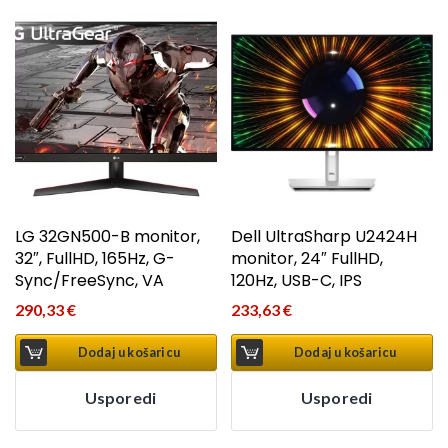
LG 32GN500-B monitor,
Dell UltraSharp U2424H
32″, FullHD, 165Hz, G-
monitor, 24″ FullHD,
Sync/FreeSync, VA
120Hz, USB-C, IPS
290,33
€
233,63
€
Dodaj u košaricu
Dodaj u košaricu
Usporedi
Usporedi