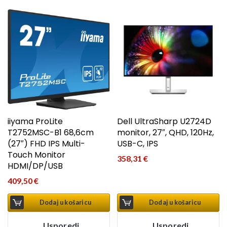
iiyama ProLite
Dell UltraSharp U2724D
T2752MSC-B1 68,6cm
monitor, 27″, QHD, 120Hz,
(27″) FHD IPS Multi-
USB-C, IPS
Touch Monitor
358,31
€
HDMI/DP/USB
409,50
€
Dodaj u košaricu
Dodaj u košaricu
Usporedi
Usporedi