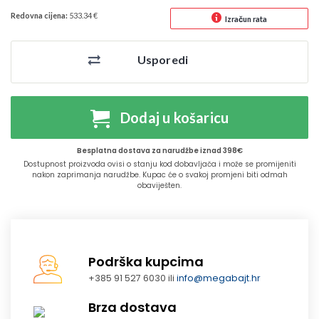
Redovna cijena:
533.34 €
Izračun rata
Usporedi
Dodaj u košaricu
Besplatna dostava za narudžbe iznad 398€
Dostupnost proizvoda ovisi o stanju kod dobavljača i može se promijeniti
nakon zaprimanja narudžbe. Kupac će o svakoj promjeni biti odmah
obaviješten.
Podrška kupcima
+385 91 527 6030 ili
info@megabajt.hr
Brza dostava