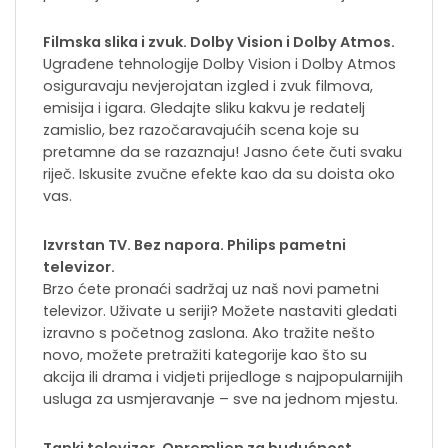
Filmska slika i zvuk. Dolby Vision i Dolby Atmos.
Ugrađene tehnologije Dolby Vision i Dolby Atmos
osiguravaju nevjerojatan izgled i zvuk filmova,
emisija i igara. Gledajte sliku kakvu je redatelj
zamislio, bez razočaravajućih scena koje su
pretamne da se razaznaju! Jasno ćete čuti svaku
riječ. Iskusite zvučne efekte kao da su doista oko
vas.
Izvrstan TV. Bez napora. Philips pametni
televizor.
Brzo ćete pronaći sadržaj uz naš novi pametni
televizor. Uživate u seriji? Možete nastaviti gledati
izravno s početnog zaslona. Ako tražite nešto
novo, možete pretražiti kategorije kao što su
akcija ili drama i vidjeti prijedloge s najpopularnijih
usluga za usmjeravanje – sve na jednom mjestu.