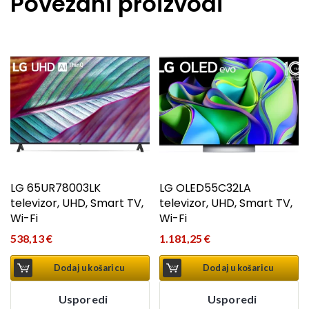
Povezani proizvodi
LG 65UR78003LK
LG OLED55C32LA
televizor, UHD, Smart TV,
televizor, UHD, Smart TV,
Wi-Fi
Wi-Fi
538,13
€
1.181,25
€
Dodaj u košaricu
Dodaj u košaricu
Usporedi
Usporedi