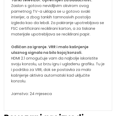
Tanki televizor. Opremljen za budućnost.
Zaslon s gotovo nevidljivim okvirom ovog
pametnog TV-a uklapa se u gotovo svaki
interijer, a zbog tankih tamnosivih postolja
izgleda kao da lebdi. Za pakiranje upotrebljava se
FSC certificirani reciklirani karton, a za tiskane
materijale upotrebljava se reciklirani papir.
Odličan za igranje. VRR i malo kašnjenje
ulaznog signala na bilo kojoj konzoli.
HDMI 2.1 omogućuje vam da najbolje iskoristite
svoju konzolu, uz brzu igru i uglađenu grafiku. Tu je
i podrška za VRR, dok se postavka za malo
kašnjenje aktivira automatski kad uključite
konzolu.
Jamstvo: 24 mjeseca