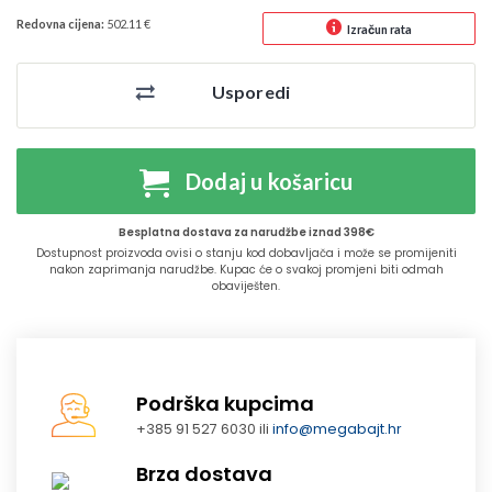
Redovna cijena:
502.11 €
Izračun rata
Usporedi
Dodaj u košaricu
Besplatna dostava za narudžbe iznad 398€
Dostupnost proizvoda ovisi o stanju kod dobavljača i može se promijeniti
nakon zaprimanja narudžbe. Kupac će o svakoj promjeni biti odmah
obaviješten.
Podrška kupcima
+385 91 527 6030 ili
info@megabajt.hr
Brza dostava