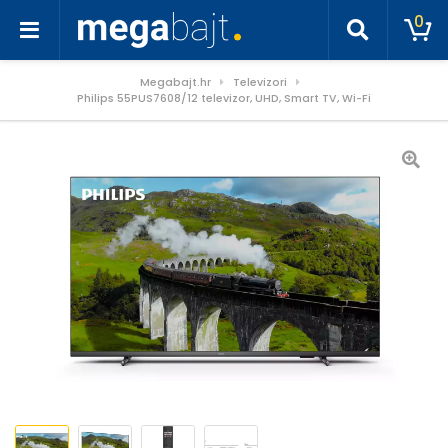
0
Megabajt.hr
Televizori
Philips 55PUS7608/12 televizor, UHD, Smart TV, Wi-Fi