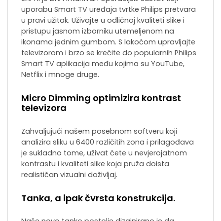
uporabu Smart TV uređaja tvrtke Philips pretvara
u pravi užitak. Uživajte u odličnoj kvaliteti slike i
pristupu jasnom izborniku utemeljenom na
ikonama jednim gumbom. S lakoćom upravljajte
televizorom i brzo se krećite do popularnih Philips
Smart TV aplikacija među kojima su YouTube,
Netflix i mnoge druge.
Micro Dimming optimizira kontrast
televizora
Zahvaljujući našem posebnom softveru koji
analizira sliku u 6400 različitih zona i prilagođava
je sukladno tome, uživat ćete u nevjerojatnom
kontrastu i kvaliteti slike koja pruža doista
realističan vizualni doživljaj.
Tanka, a ipak čvrsta konstrukcija.
Naše novo tanko postolje dizajnirano je da