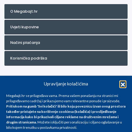
O Megabajt.hr
Uvjeti kupovine
Načini plaćanja
Korisnička podrška
Upravljanje kolačićima
Megabajt.hr se prilagođava vama. Prema vašem ponašanju na stranici mi
prilagođavamo sadržaj i prikazujemo vam relevantne ponude i proizvode.
Pritiskom na gumb 'Svi kolačići' ili bilo koju poveznicu izvan ovog prostora
Za artikle kojih trenutno nema u ponudi obratite nam se na
također pristajete na korištenje cookiesa (kolačića) i proslijeđivanje
info@megabajt.hr. Sve cijene su informativnog karaktera i podložne su
informacija kako bi prikazivali ciljane reklame na
društvenim mrežama i
promjenama, a
drugim stranicama
.
Možete isključiti personalizaciju i ciljano oglašavanje u
iskazane su za avansno plaćanje(gotovina) u Eurima i uključuju PDV. Sve
bilo kojem trenutku u postavkama privatnosti.
cijene su iskazane isključivo za kupovinu putem webshop-a i mogu