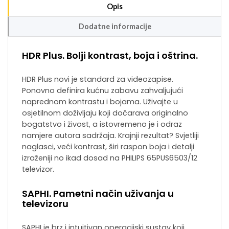
Opis
Dodatne informacije
HDR Plus. Bolji kontrast, boja i oštrina.
HDR Plus novi je standard za videozapise.
Ponovno definira kućnu zabavu zahvaljujući
naprednom kontrastu i bojama. Uživajte u
osjetilnom doživljaju koji dočarava originalno
bogatstvo i živost, a istovremeno je i odraz
namjere autora sadržaja. Krajnji rezultat? Svjetliji
naglasci, veći kontrast, širi raspon boja i detalji
izraženiji no ikad dosad na PHILIPS 65PUS6503/12
televizor.
SAPHI. Pametni način uživanja u
televizoru
SAPHI je brz i intuitivan operacijski sustav koji