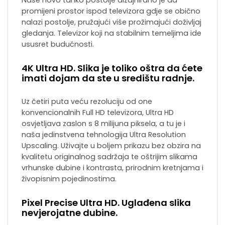
promijeni prostor ispod televizora gdje se obično
nalazi postolje, pružajući više prožimajući doživljaj
gledanja. Televizor koji na stabilnim temeljima ide
ususret budućnosti.
4K Ultra HD. Slika je toliko oštra da ćete
imati dojam da ste u središtu radnje.
Uz četiri puta veću rezoluciju od one
konvencionalnih Full HD televizora, Ultra HD
osvjetljava zaslon s 8 milijuna piksela, a tu je i
naša jedinstvena tehnologija Ultra Resolution
Upscaling. Uživajte u boljem prikazu bez obzira na
kvalitetu originalnog sadržaja te oštrijim slikama
vrhunske dubine i kontrasta, prirodnim kretnjama i
živopisnim pojedinostima.
Pixel Precise Ultra HD. Uglađena slika
nevjerojatne dubine.