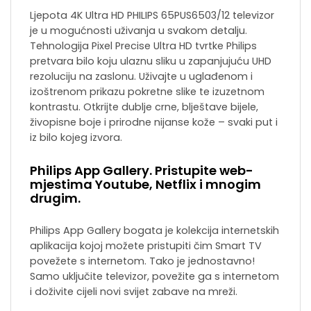
Ljepota 4K Ultra HD PHILIPS 65PUS6503/12 televizor
je u mogućnosti uživanja u svakom detalju.
Tehnologija Pixel Precise Ultra HD tvrtke Philips
pretvara bilo koju ulaznu sliku u zapanjujuću UHD
rezoluciju na zaslonu. Uživajte u uglađenom i
izoštrenom prikazu pokretne slike te izuzetnom
kontrastu. Otkrijte dublje crne, blještave bijele,
živopisne boje i prirodne nijanse kože – svaki put i
iz bilo kojeg izvora.
Philips App Gallery. Pristupite web-
mjestima Youtube, Netflix i mnogim
drugim.
Philips App Gallery bogata je kolekcija internetskih
aplikacija kojoj možete pristupiti čim Smart TV
povežete s internetom. Tako je jednostavno!
Samo uključite televizor, povežite ga s internetom
i doživite cijeli novi svijet zabave na mreži.