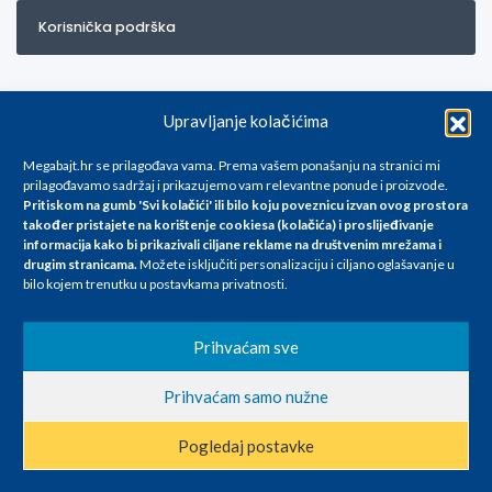
Korisnička podrška
Upravljanje kolačićima
Megabajt.hr se prilagođava vama. Prema vašem ponašanju na stranici mi
prilagođavamo sadržaj i prikazujemo vam relevantne ponude i proizvode.
Pritiskom na gumb 'Svi kolačići' ili bilo koju poveznicu izvan ovog prostora
Za artikle kojih trenutno nema u ponudi obratite nam se na
također pristajete na korištenje cookiesa (kolačića) i proslijeđivanje
info@megabajt.hr. Sve cijene su informativnog karaktera i podložne su
informacija kako bi prikazivali ciljane reklame na
društvenim mrežama i
promjenama, a
drugim stranicama
.
Možete isključiti personalizaciju i ciljano oglašavanje u
iskazane su za avansno plaćanje(gotovina) u Eurima i uključuju PDV. Sve
bilo kojem trenutku u postavkama privatnosti.
cijene su iskazane isključivo za kupovinu putem webshop-a i mogu
se razlikovati od cijena u našim poslovnicama. Trudimo se dati što bolji
i točniji opis i sliku. Unatoč tome, ne možemo garantirati da su svi
Prihvaćam sve
navedeni podaci
i slike u potpunosti točni. Ne odgovaramo za eventualne pogreške
Prihvaćam samo nužne
nastale u opisu proizvoda, greške prilikom štampanja te promjene
cijena.
Pogledaj postavke