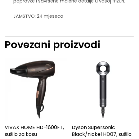
popravke i savršene malene detalje u vašoj frizuri.
JAMSTVO: 24 mjeseca
Povezani proizvodi
VIVAX HOME HD-1600FT,
Dyson Supersonic
sušilo za kosu
Black/nickel HD07, sušilo