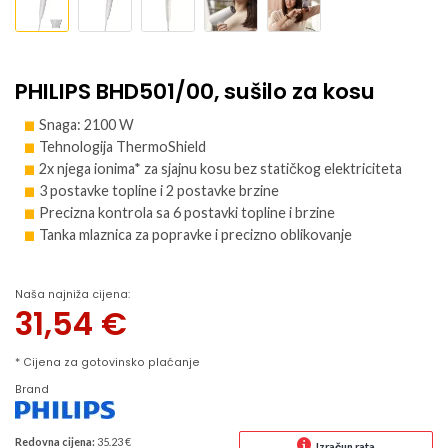
PHILIPS BHD501/00, sušilo za kosu
Snaga: 2100 W
Tehnologija ThermoShield
2x njega ionima* za sjajnu kosu bez statičkog elektriciteta
3 postavke topline i 2 postavke brzine
Precizna kontrola sa 6 postavki topline i brzine
Tanka mlaznica za popravke i precizno oblikovanje
Naša najniža cijena:
31,54
€
* Cijena za gotovinsko plaćanje
Brand
Redovna cijena:
35.23 €
Izračun rata