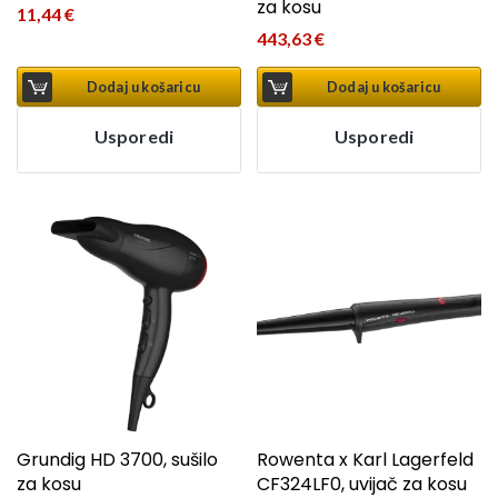
za kosu
11,44
€
443,63
€
Dodaj u košaricu
Dodaj u košaricu
Usporedi
Usporedi
Grundig HD 3700, sušilo
Rowenta x Karl Lagerfeld
za kosu
CF324LF0, uvijač za kosu