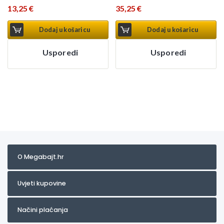
13,25
€
35,25
€
Dodaj u košaricu
Dodaj u košaricu
Usporedi
Usporedi
O Megabajt.hr
Uvjeti kupovine
Načini plaćanja