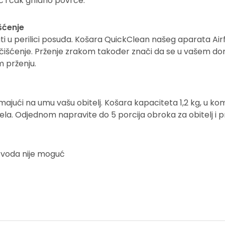
č i čak grilano povrće.
šćenje
rati u perilici posuđa. Košara QuickClean našeg aparata Ai
a čišćenje. Prženje zrakom također znači da se u vašem dom
 prženju.
e imajući na umu vašu obitelj. Košara kapaciteta 1,2 kg, u ko
a. Odjednom napravite do 5 porcija obroka za obitelj i pri
izvoda nije moguć