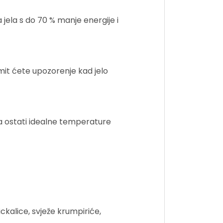
a jela s do 70 % manje energije i
imit ćete upozorenje kad jelo
a ostati idealne temperature
kalice, svježe krumpiriće,