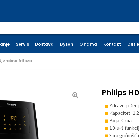
earch for:
ćanje
Servis
Dostava
Dyson
O nama
Kontakt
Outle
, zračna friteza
Philips H
Zdravo prženj
Kapacitet: 1,2 
Boja: Crna
13-u-1 funkci
S mogućnošću