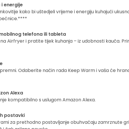
i energije
inkovitije kako bi uštedjeli vrijeme i energiju kuhajući ukusn
pećnice.****
mobilnog telefona ili tableta
na Airfryer i pratite tijek kuhanja – iz udobnosti kauča. Pr
ne
spremni. Odaberite način rada Keep Warm i vaša će hran
zon Alexa
je kompatibilno s uslugom Amazon Alexa.
ih postavki
rami za prethodno postavljanje obuhvaćaju zamrznute gric