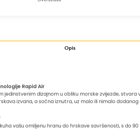
Opis
ologije Rapid Air
im jedinstvenim dizajnom u obliku morske zvijezde, stvara 
skava izvana, a sočna iznutra, uz malo ili nimalo dodanog u
*
 kuha vašu omiljenu hranu do hrskave savršenosti, s do 90