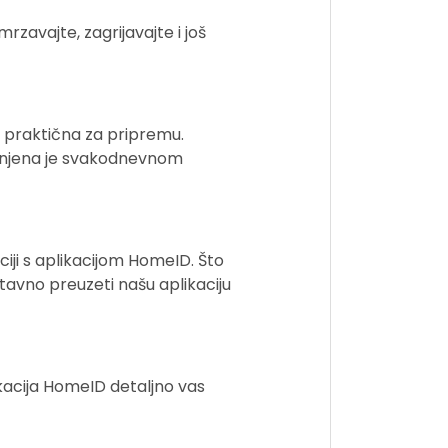
dmrzavajte, zagrijavajte i još
 i praktična za pripremu.
ijenjena je svakodnevnom
iji s aplikacijom HomeID. Što
tavno preuzeti našu aplikaciju
ikacija HomeID detaljno vas