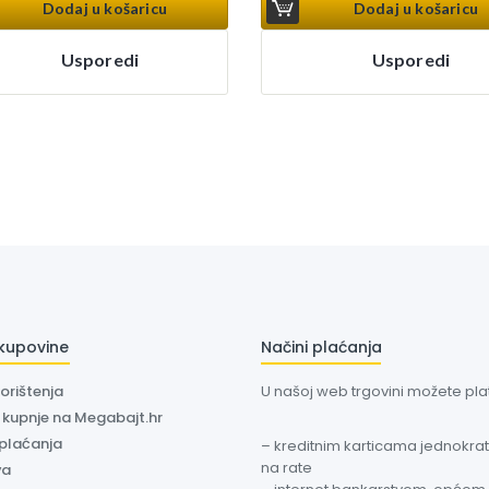
Dodaj u košaricu
Dodaj u košaricu
Usporedi
Usporedi
 kupovine
Načini plaćanja
korištenja
U našoj web trgovini možete plati
a kupnje na Megabajt.hr
 plaćanja
– kreditnim karticama jednokratn
na rate
va