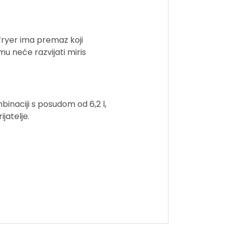
rfryer ima premaz koji
u neće razvijati miris
mbinaciji s posudom od 6,2 l,
jatelje.