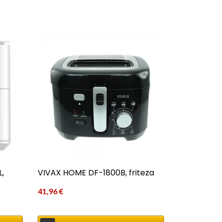
L,
VIVAX HOME DF-1800B, friteza
41,96
€