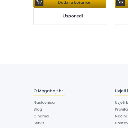
Dodaj u košaricu
Usporedi
O Megabajt.hr
Uvjeti
Naslovnica
Uvjeti 
Blog
Pravil
O nama
Načini
Servis
Dosta