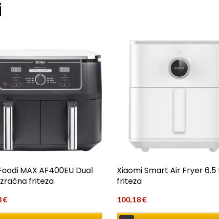
i
 Foodi MAX AF400EU Dual
Xiaomi Smart Air Fryer 6.5 
 zračna friteza
friteza
3
€
100,18
€