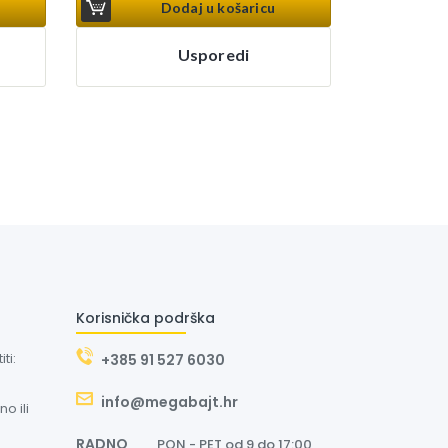
Dodaj u košaricu
Usporedi
Korisnička podrška
ti:
+385 91 527 6030
info@megabajt.hr
o ili
RADNO
PON - PET od 9 do 17:00