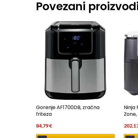
Povezani proizvod
Gorenje AF1700DB, zračna
Ninja
friteza
Zone,
84,79
€
202,1