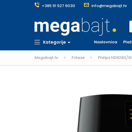
+385 91 527 6030
info@megabajt.hr
S
Kategorije
Naslovnica
Pla
Megabajt.hr
Friteze
Philips HD9280/90