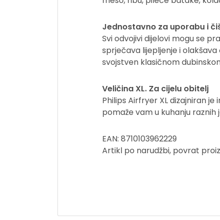
meso, ribu, pileće batake, kola
Jednostavno za uporabu i či
Svi odvojivi dijelovi mogu se p
sprječava lijepljenje i olakšav
svojstven klasičnom dubinskom
Veličina XL. Za cijelu obitelj
Philips Airfryer XL dizajniran j
pomaže vam u kuhanju raznih jel
EAN: 8710103962229
Artikl po narudžbi, povrat pro