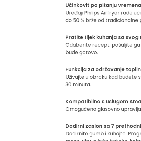
Učinkovit po pitanju vremena 
Uređaji Philips Airfryer rade uč
do 50 % brže od tradicionalne 
Pratite tijek kuhanja sa svog 
Odaberite recept, pošaljite ga 
bude gotovo.
Funkcija za održavanje topli
Uživajte u obroku kad budete 
30 minuta.
Kompatibilno s uslugom Ama
Omogućeno glasovno upravljan
Dodirni zaslon sa 7 prethodn
Dodirnite gumb i kuhajte. Prog