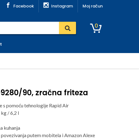
Facebook
Instagram
Moj račun
0
t
D9280/90, zračna friteza
e s pomoću tehnologije Rapid Air
kg / 6,2 l
ja kuhanja
 povezivanja putem mobitela i Amazon Alexe