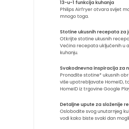
13-u-1 funkcija kuhanja
Philips Airfryer otvara svijet mo
mnogo toga.
Stotine ukusnih recepata za j
Otkrijte stotine ukusnih recepa
Većina recepata uključenih u a
kuhanju.
Svakodnevna inspiracija za 
Pronađite stotine* ukusnih obr
više upotrebljavate HomeID, to
HomeID iz trgovine Google Play 
Detaljne upute za složenije r
Oslobodite svog unutarnjeg kuha
vodi kako biste svaki dan mogli 