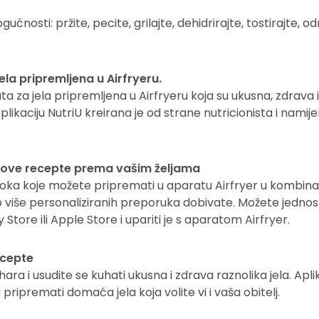
gućnosti: pržite, pecite, grilajte, dehidrirajte, tostirajte, o
ela pripremljena u Airfryeru.
ta za jela pripremljena u Airfryeru koja su ukusna, zdrava
plikaciju NutriU kreirana je od strane nutricionista i nam
nove recepte prema vašim željama
oka koje možete pripremati u aparatu Airfryer u kombinac
 više personaliziranih preporuka dobivate. Možete jednos
Store ili Apple Store i upariti je s aparatom Airfryer.
ecepte
ra i usudite se kuhati ukusna i zdrava raznolika jela. Apl
pripremati domaća jela koja volite vi i vaša obitelj.