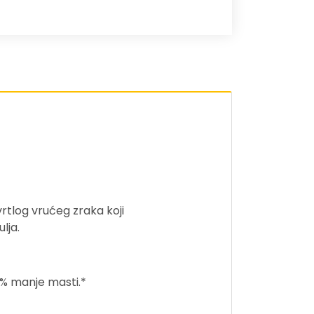
vrtlog vrućeg zraka koji
lja.
 % manje masti.*