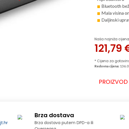
Bluetooth bež
Mala visina o
Daljinski upra
Naša najniža cijena
121,79
* Cijena za gotovin
Redovna cijena:
136.0
PROIZVOD 
Brza dostava
t.hr
Brza dostava putem DPD-a ili
Overseasa