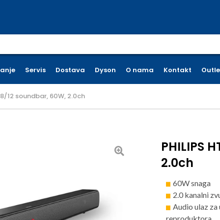
earch for:
ćanje
Servis
Dostava
Dyson
O nama
Kontakt
Outle
08/12 soundbar, 60W, 2.0ch
PHILIPS H
2.0ch
60W snaga
2.0 kanalni zv
Audio ulaz za
reproduktora