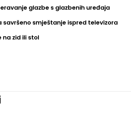
eravanje glazbe s glazbenih uređaja
savršeno smještanje ispred televizora
na zid ili stol
i