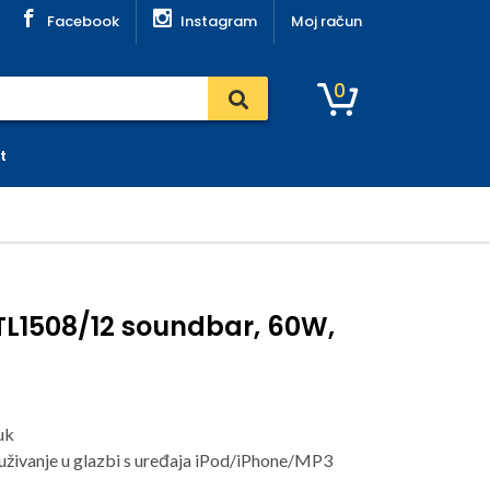
Facebook
Instagram
Moj račun
0
t
TL1508/12 soundbar, 60W,
uk
 uživanje u glazbi s uređaja iPod/iPhone/MP3