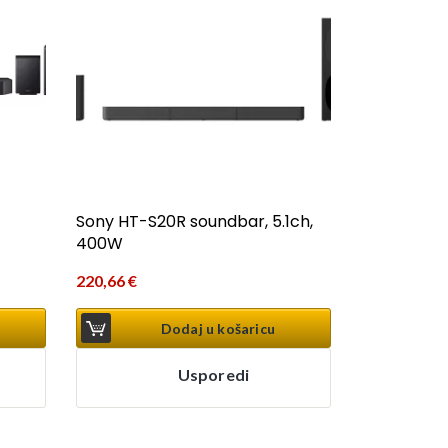
Sony HT-S20R soundbar, 5.1ch,
400W
220,66
€
Dodaj u košaricu
Usporedi