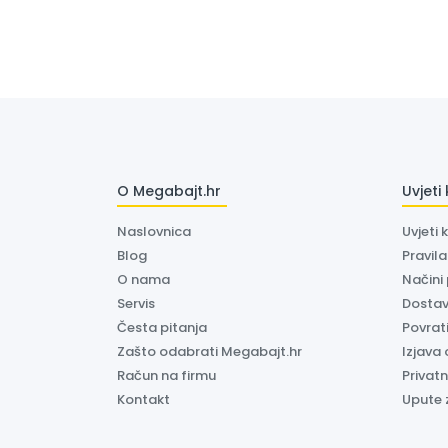
O Megabajt.hr
Uvjeti
Naslovnica
Uvjeti 
Blog
Pravil
O nama
Načini
Servis
Dosta
Česta pitanja
Povrati
Zašto odabrati Megabajt.hr
Izjava 
Račun na firmu
Privatn
Kontakt
Upute 