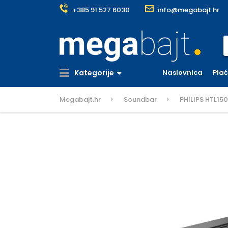
+385 91 527 6030
info@megabajt.hr
S
Kategorije
Naslovnica
Pla
Megabajt.hr
Soundbar
PHILIPS HTL15