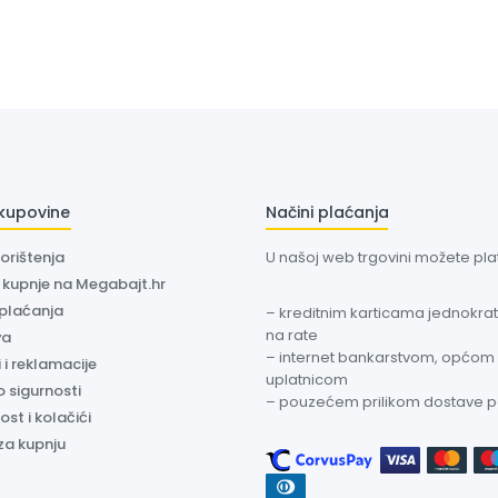
 kupovine
Načini plaćanja
korištenja
U našoj web trgovini možete plati
a kupnje na Megabajt.hr
 plaćanja
– kreditnim karticama jednokratn
na rate
va
– internet bankarstvom, općom
 i reklamacije
uplatnicom
o sigurnosti
– pouzećem prilikom dostave 
ost i kolačići
za kupnju