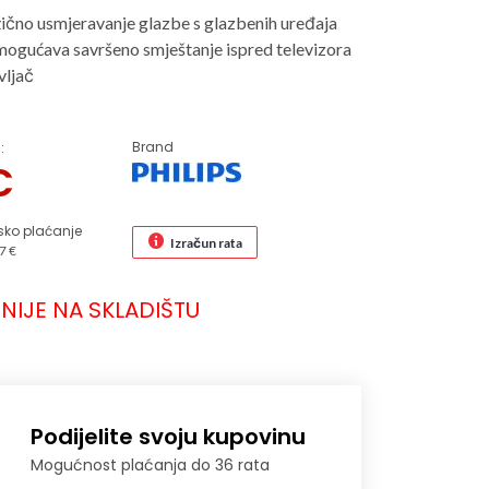
ično usmjeravanje glazbe s glazbenih uređaja
mogućava savršeno smještanje ispred televizora
vljač
Brand
:
€
sko plaćanje
Izračun rata
7 €
NIJE NA SKLADIŠTU
Podijelite svoju kupovinu
Mogućnost plaćanja do 36 rata