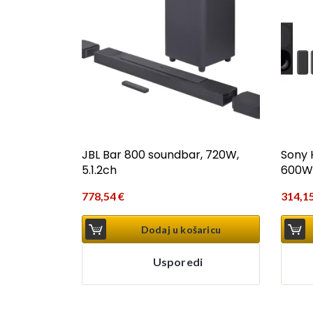
JBL Bar 800 soundbar, 720W,
Sony 
5.1.2ch
600W
778,54
€
314,1
Dodaj u košaricu
Usporedi