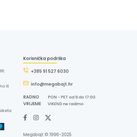
Korisnička podrška
ti:
+385 91 527 6030
info@megabajt.hr
o ili
RADNO
PON - PET od 9 do 17:00
VRIJEME
VIKEND ne radimo
paketa
Megabajt © 1996-2025