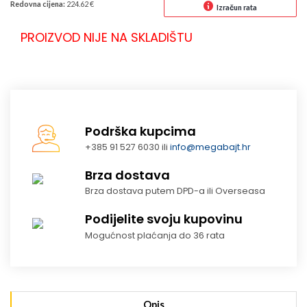
Redovna cijena:
224.62 €
Izračun rata
PROIZVOD NIJE NA SKLADIŠTU
Podrška kupcima
+385 91 527 6030 ili
info@megabajt.hr
Brza dostava
Brza dostava putem DPD-a ili Overseasa
Podijelite svoju kupovinu
Mogućnost plaćanja do 36 rata
Opis