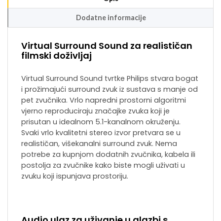
Dodatne informacije
Virtual Surround Sound za realističan
filmski doživljaj
Virtual Surround Sound tvrtke Philips stvara bogat
i prožimajući surround zvuk iz sustava s manje od
pet zvučnika. Vrlo napredni prostorni algoritmi
vjerno reproduciraju značajke zvuka koji je
prisutan u idealnom 5.1-kanalnom okruženju.
Svaki vrlo kvalitetni stereo izvor pretvara se u
realističan, višekanalni surround zvuk. Nema
potrebe za kupnjom dodatnih zvučnika, kabela ili
postolja za zvučnike kako biste mogli uživati u
zvuku koji ispunjava prostoriju.
Audio ulaz za uživanje u glazbi s