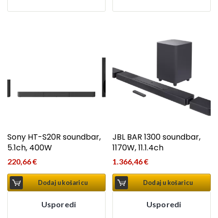
Sony HT-S20R soundbar,
JBL BAR 1300 soundbar,
5.1ch, 400W
1170W, 11.1.4ch
220,66
€
1.366,46
€
Dodaj u košaricu
Dodaj u košaricu
Usporedi
Usporedi