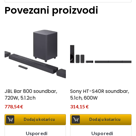
Povezani proizvodi
JBL Bar 800 soundbar,
Sony HT-S40R soundbar,
720W, 5.1.2ch
5.1ch, 600W
778,54
€
314,15
€
Dodaj u košaricu
Dodaj u košaricu
Usporedi
Usporedi