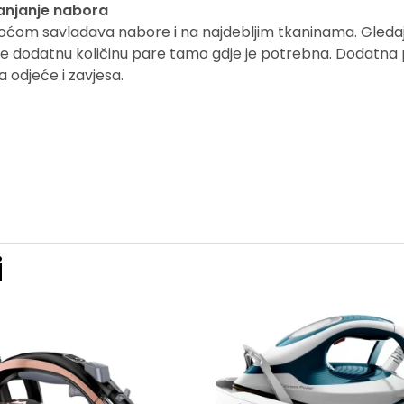
anjanje nabora
oćom savladava nabore i na najdebljim tkaninama. Gledaj
te dodatnu količinu pare tamo gdje je potrebna. Dodatna 
 odjeće i zavjesa.
i