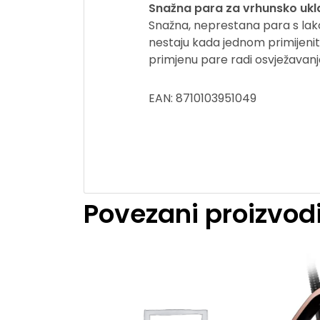
Snažna para za vrhunsko ukl
Snažna, neprestana para s lak
nestaju kada jednom primijeni
primjenu pare radi osvježavanja
EAN: 8710103951049
Povezani proizvod