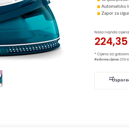
Automatsko is
Zapor za sigu
Naša najniža cijena
224,3
* Cijena za gotovin
Redovna cijena:
250.6
Uspore