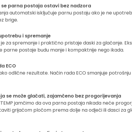
d se parna postaja ostavi bez nadzora
anja automatski isključuje parnu postaju ako je ne upotre
ez brige.
upotrebu i spremanje
e za spremanje i praktično pristaje daski za glačanje. Eks
 parne postaje budu manje i kompaktnije nego ikada.
ada ECO
ednako odlične rezultate. Način rada ECO smanjuje potrošn
ja se može glačati, zajamčeno bez progorijevanja
alTEMP jamčimo da ova parna postaja nikada neće progorje
aviti grijaćom pločom prema dolje na odjeći ili dasci za 