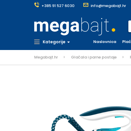
+385 91 527 6030
info@megabajt.hr
S
Kategorije
Naslovnica
Pla
Megabajt.hr
Glačala i parne postaje