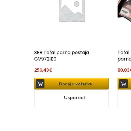
SEB Tefal parna postaja
Tefal
GV9721E0
parno
250,43
€
80,83
Dodaj u košaricu
Usporedi