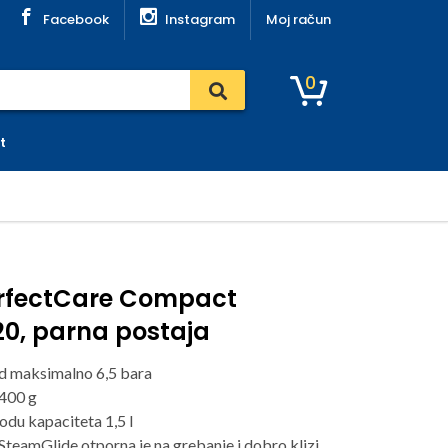
Facebook
Instagram
Moj račun
0
t
erfectCare Compact
0, parna postaja
d maksimalno 6,5 bara
 400 g
odu kapaciteta 1,5 l
SteamGlide otporna je na grebanje i dobro klizi