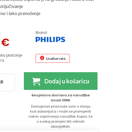
ključivanje
rno i lako prenošenje
Brand
:
5
€
sko plaćanje
Izračun rata
7 €
Dodaj u košaricu
di
Besplatna dostava za narudžbe
iznad 398€
Dostupnost proizvoda ovisi o stanju
kod dobavljača i može se promijeniti
nakon zaprimanja narudžbe. Kupac će
o svakoj promjeni biti odmah
obaviješten.