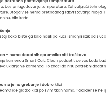
ije potrebno postavljanje temperature
era, bez prilagođavanja temperature. Zahvaljujući tehnolo
ure. Stoga više nema prethodnog razvrstavanja rublja ili 
aninu, bilo kada.
ošenje
taji kako biste ga lako nosili po kući i smanjili rizik od slu
ean – nema dodatnih spremnika niti troškova
anje kamenca Smart Calc Clean podsjetit će vas kada bu
va uklanjanje kamenca. To znači da nisu potrebni dodatn
rna je na grebanje i dobro klizi
amGlide glatko klizi po svim tkaninama. Također se ne lij