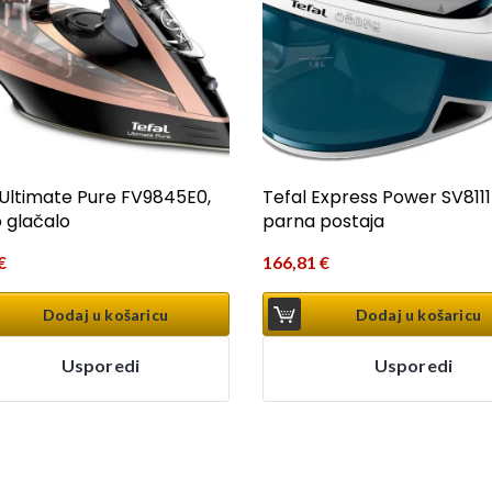
 Ultimate Pure FV9845E0,
Tefal Express Power SV8111
 glačalo
parna postaja
€
166,81
€
Dodaj u košaricu
Dodaj u košaricu
Usporedi
Usporedi