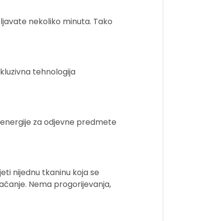
bljavate nekoliko minuta. Tako
kluzivna tehnologija
ju energije za odjevne predmete
ti nijednu tkaninu koja se
glačanje. Nema progorijevanja,