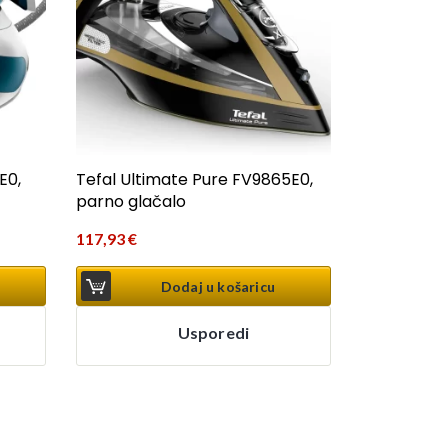
E0,
Tefal Ultimate Pure FV9865E0,
parno glačalo
117,93
€
Dodaj u košaricu
Usporedi