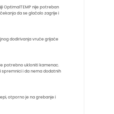
giji OptimalTEMP nije potreban
čekanja da se glačalo zagrije i
čajnog dodirivanja vruće grijaće
de potrebno ukloniti kamenac.
i spremnici i da nema dodatnih
epi, otporno je na grebanje i