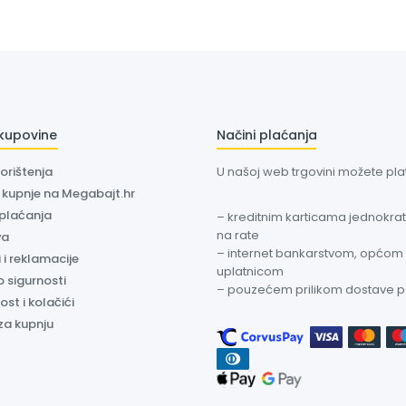
 kupovine
Načini plaćanja
korištenja
U našoj web trgovini možete plati
a kupnje na Megabajt.hr
 plaćanja
– kreditnim karticama jednokratn
na rate
va
– internet bankarstvom, općom
 i reklamacije
uplatnicom
o sigurnosti
– pouzećem prilikom dostave 
ost i kolačići
za kupnju