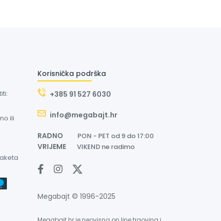
Korisnička podrška
ti:
+385 91 527 6030
info@megabajt.hr
o ili
RADNO
PON - PET od 9 do 17:00
VRIJEME
VIKEND ne radimo
paketa
Megabajt © 1996-2025
Megabajt.hr je neovisna on line trgovina i