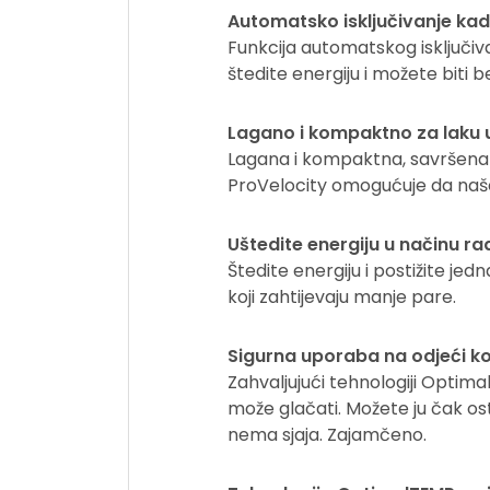
Automatsko isključivanje ka
Funkcija automatskog isključiv
štedite energiju i možete biti b
Lagano i kompaktno za laku 
Lagana i kompaktna, savršena j
ProVelocity omogućuje da naše
Uštedite energiju u načinu r
Štedite energiju i postižite j
koji zahtijevaju manje pare.
Sigurna uporaba na odjeći ko
Zahvaljujući tehnologiji Optim
može glačati. Možete ju čak ost
nema sjaja. Zajamčeno.