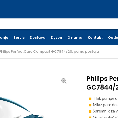
earch for:
ćanje
Servis
Dostava
Dyson
O nama
Kontakt
Outle
Philips PerfectCare Compact GC7844/20, parna postaja
Philips P
GC7844/2
Tlak pumpe o
Mlaz pare do
Spremnik za v
Grijaća ploča 