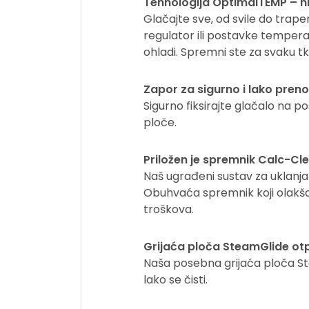
Tehnologija OptimalTEMP – n
Glačajte sve, od svile do trap
regulator ili postavke temperat
ohladi. Spremni ste za svaku tk
Zapor za sigurno i lako pren
Sigurno fiksirajte glačalo na pos
ploče.
Priložen je spremnik Calc-Cl
Naš ugrađeni sustav za uklanj
Obuhvaća spremnik koji olakša
troškova.
Grijaća ploča SteamGlide otpo
Naša posebna grijaća ploča Ste
lako se čisti.