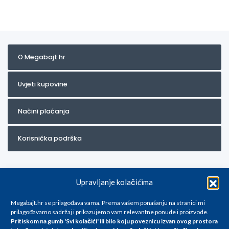
O Megabajt.hr
Uvjeti kupovine
Načini plaćanja
Korisnička podrška
Upravljanje kolačićima
Megabajt.hr se prilagođava vama. Prema vašem ponašanju na stranici mi
prilagođavamo sadržaj i prikazujemo vam relevantne ponude i proizvode.
Pritiskom na gumb 'Svi kolačići' ili bilo koju poveznicu izvan ovog prostora
Za artikle kojih trenutno nema u ponudi obratite nam se na