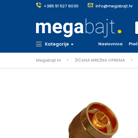
+385 91 527 6030
info@megabajt.hr
S
Kategorije
Naslovnica
Pla
Megabajt.hr
ŽIČANA MREŽNA OPREMA