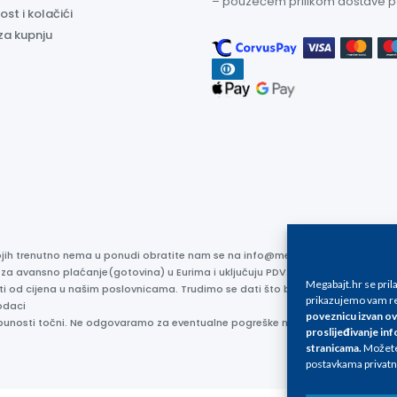
– pouzećem prilikom dostave 
ost i kolačići
za kupnju
kojih trenutno nema u ponudi obratite nam se na info@megabajt.hr. Sve cijen
 za avansno plaćanje(gotovina) u Eurima i uključuju PDV. Sve cijene su iskaz
Megabajt.hr se pri
ti od cijena u našim poslovnicama. Trudimo se dati što bolji i točniji opis i s
prikazujemo vam re
odaci
poveznicu izvan ov
otpunosti točni. Ne odgovaramo za eventualne pogreške nastale u opisu proizv
proslijeđivanje inf
stranicama
.
Možete 
postavkama privatn