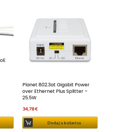
PoE
Planet 802.3at Gigabit Power
over Ethernet Plus Splitter –
25.5W
34,78
€
Dodaj u košaricu