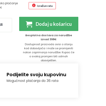
sko plaćanje
Izračun rata
 €
Dodaj u košaricu
di
Besplatna dostava za narudžbe
iznad 398€
Dostupnost proizvoda ovisi o stanju
kod dobavljača i može se promijeniti
nakon zaprimanja narudžbe. Kupac će
o svakoj promjeni biti odmah
obaviješten.
Podijelite svoju kupovinu
Mogućnost plaćanja do 36 rata