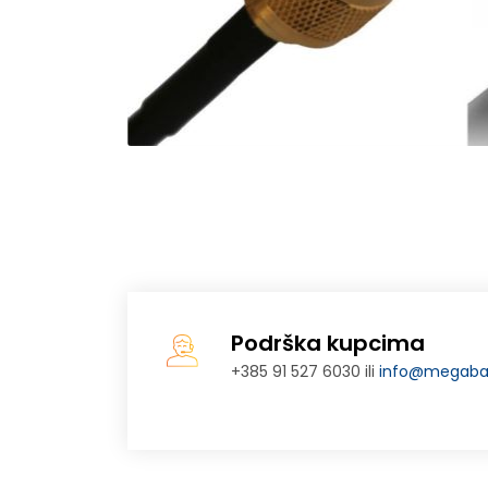
Podrška kupcima
+385 91 527 6030 ili
info@megabaj