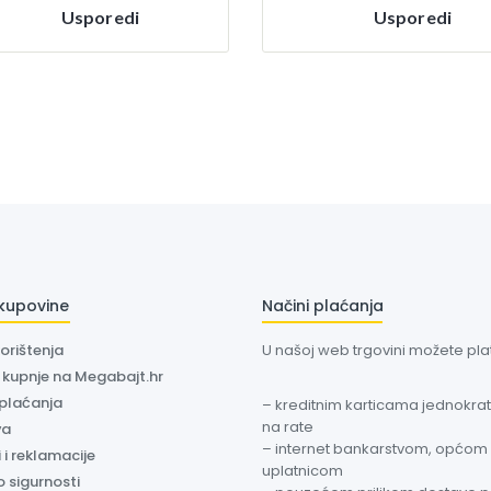
Usporedi
Usporedi
 kupovine
Načini plaćanja
korištenja
U našoj web trgovini možete plati
a kupnje na Megabajt.hr
 plaćanja
– kreditnim karticama jednokratn
na rate
va
– internet bankarstvom, općom
 i reklamacije
uplatnicom
o sigurnosti