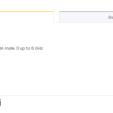
Do
MA male. 0 up to 6 GHz
i