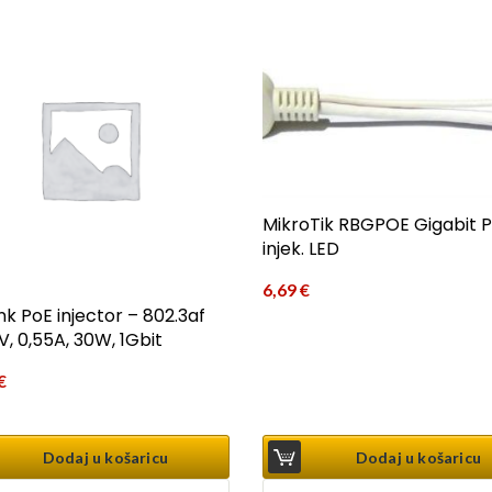
MikroTik RBGPOE Gigabit 
injek. LED
6,69
€
nk PoE injector – 802.3af
V, 0,55A, 30W, 1Gbit
€
Dodaj u košaricu
Dodaj u košaricu