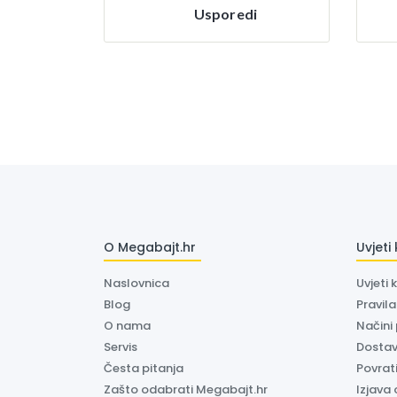
Usporedi
O Megabajt.hr
Uvjeti
Naslovnica
Uvjeti 
Blog
Pravil
O nama
Načini
Servis
Dosta
Česta pitanja
Povrati
Zašto odabrati Megabajt.hr
Izjava 