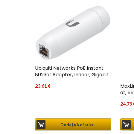
Ubiquiti Networks PoE Instant
8023af Adapter, Indoor, Gigabit
MaxLi
23,61
€
at, 55
24,79
Dodaj u košaricu