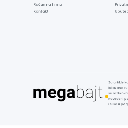
Račun na firmu
Privatn
Kontakt
Upute 
Za artikle 
iskazane su
se razlikova
navedeni p
i slike u p