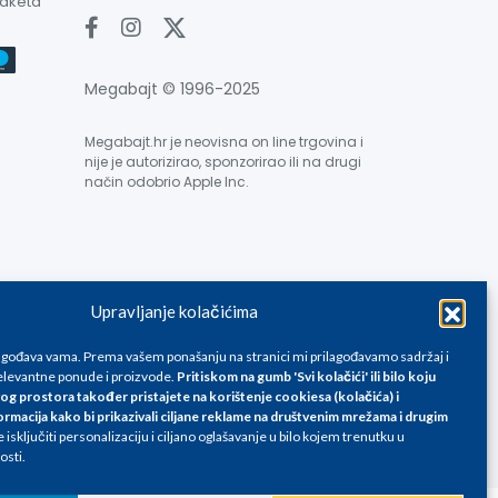
paketa
Megabajt © 1996-2025
Megabajt.hr je neovisna on line trgovina i
nije je autorizirao, sponzorirao ili na drugi
način odobrio Apple Inc.
Upravljanje kolačićima
e su informativnog karaktera i podložne su promjenama, a
ane isključivo za kupovinu putem webshop-a i mogu
lagođava vama. Prema vašem ponašanju na stranici mi prilagođavamo sadržaj i
liku. Unatoč tome, ne možemo garantirati da su svi
levantne ponude i proizvode.
Pritiskom na gumb 'Svi kolačići' ili bilo koju
og prostora također pristajete na korištenje cookiesa (kolačića) i
oda, greške prilikom štampanja te promjene cijena.
ormacija kako bi prikazivali ciljane reklame na
društvenim mrežama i drugim
isključiti personalizaciju i ciljano oglašavanje u bilo kojem trenutku u
osti.