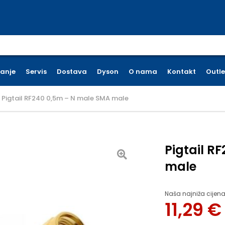
earch for:
ćanje
Servis
Dostava
Dyson
O nama
Kontakt
Outle
Pigtail RF240 0,5m – N male SMA male
Pigtail R
male
Naša najniža cijena
11,29
€