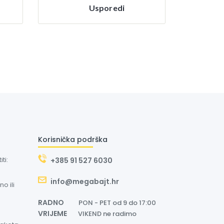
Usporedi
Korisnička podrška
ti:
+385 91 527 6030
info@megabajt.hr
o ili
RADNO
PON - PET od 9 do 17:00
VRIJEME
VIKEND ne radimo