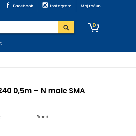
Facebook
Instagram
Moj račun
0
t
F240 0,5m – N male SMA
Brand
: