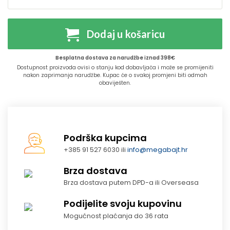
Dodaj u košaricu
Besplatna dostava za narudžbe iznad 398€
Dostupnost proizvoda ovisi o stanju kod dobavljača i može se promijeniti
nakon zaprimanja narudžbe. Kupac će o svakoj promjeni biti odmah
obaviješten.
Podrška kupcima
+385 91 527 6030 ili
info@megabajt.hr
Brza dostava
Brza dostava putem DPD-a ili Overseasa
Podijelite svoju kupovinu
Mogućnost plaćanja do 36 rata