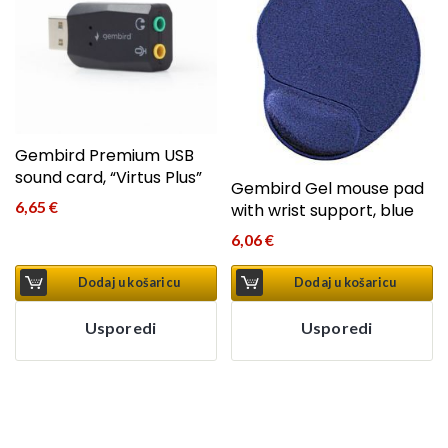
Gembird Premium USB
sound card, “Virtus Plus”
Gembird Gel mouse pad
6,65
€
with wrist support, blue
6,06
€
Dodaj u košaricu
Dodaj u košaricu
Usporedi
Usporedi