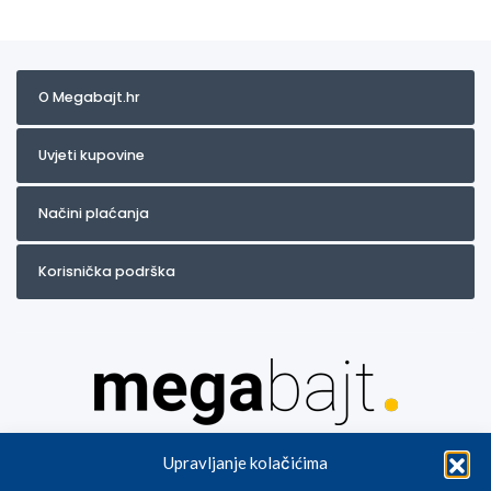
O Megabajt.hr
Uvjeti kupovine
Načini plaćanja
Korisnička podrška
Za artikle kojih trenutno nema u ponudi obratite nam se na
Upravljanje kolačićima
info@megabajt.hr. Sve cijene su informativnog karaktera i podložne su