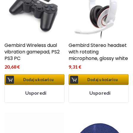
Gembird Wireless dual
Gembird Stereo headset
vibration gamepad, PS2
with rotating
PS3 PC
microphone, glossy white
20,68
€
9,31
€
Dodaj u košaricu
Dodaj u košaricu
Usporedi
Usporedi