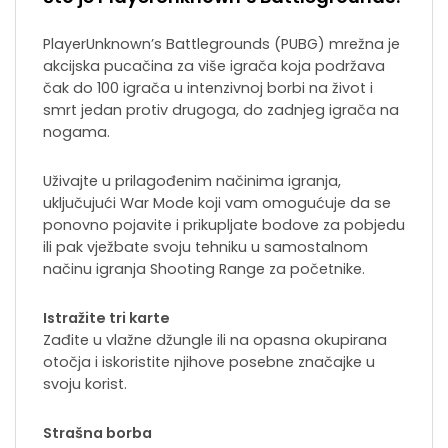
PlayerUnknown’s Battlegrounds (PUBG) mrežna je
akcijska pucačina za više igrača koja podržava
čak do 100 igrača u intenzivnoj borbi na život i
smrt jedan protiv drugoga, do zadnjeg igrača na
nogama.
Uživajte u prilagođenim načinima igranja,
uključujući War Mode koji vam omogućuje da se
ponovno pojavite i prikupljate bodove za pobjedu
ili pak vježbate svoju tehniku u samostalnom
načinu igranja Shooting Range za početnike.
Istražite tri karte
Zađite u vlažne džungle ili na opasna okupirana
otočja i iskoristite njihove posebne značajke u
svoju korist.
Strašna borba