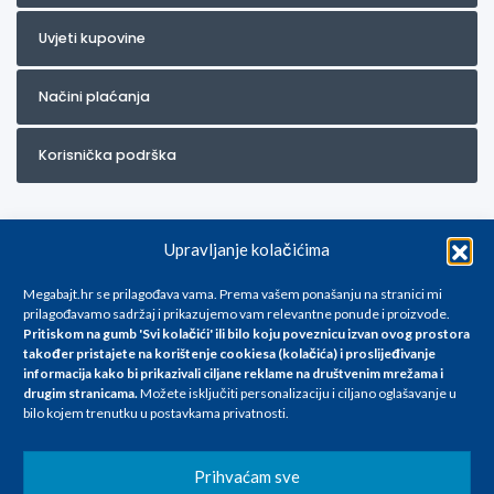
Uvjeti kupovine
Načini plaćanja
Korisnička podrška
Upravljanje kolačićima
Megabajt.hr se prilagođava vama. Prema vašem ponašanju na stranici mi
prilagođavamo sadržaj i prikazujemo vam relevantne ponude i proizvode.
Pritiskom na gumb 'Svi kolačići' ili bilo koju poveznicu izvan ovog prostora
Za artikle kojih trenutno nema u ponudi obratite nam se na
također pristajete na korištenje cookiesa (kolačića) i proslijeđivanje
info@megabajt.hr. Sve cijene su informativnog karaktera i podložne su
informacija kako bi prikazivali ciljane reklame na
društvenim mrežama i
promjenama, a
drugim stranicama
.
Možete isključiti personalizaciju i ciljano oglašavanje u
iskazane su za avansno plaćanje(gotovina) u Eurima i uključuju PDV. Sve
bilo kojem trenutku u postavkama privatnosti.
cijene su iskazane isključivo za kupovinu putem webshop-a i mogu
se razlikovati od cijena u našim poslovnicama. Trudimo se dati što bolji
i točniji opis i sliku. Unatoč tome, ne možemo garantirati da su svi
Prihvaćam sve
navedeni podaci