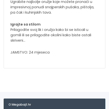
Ugrabite najbolje oružje koje možete pronaći u
impresivnoj ponudi snajperskih pušaka, pištolja,
pa čak i kuhinjskih tava.
Igrajte sa stilom
Prilagodite svoj lik i oružja kako bi se isticali u
gomili ili se prilagodite okolini kako biste ostali
skriveni…
JAMSTVO: 24 mjeseca
O Megabajt.hr