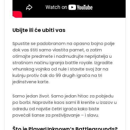
Ubijte ili će ubiti vas
Spustite se padobranom na opasno bojno polje
dok vas štiti samo vlastita pamet, a zatim
otimajte predmete i nadmudrujte neprijatelja u
strašnom načinu igranja battle royale. Izgradite
vrhunskog vojnika od nule i stavite svoj žar na
kušnju protiv čak do 99 drugih igrača na tri
jedinstvene karte.
Samo jedan život. Samo jedan hitac za pobjedu
po borbi. Napravite kaos sami ili krenite u izazov u
odredu od najviše četiri igrača kako biste
povećali šanse za preživljavanje – i slavu.
Što je PlayerUnknown’s Battlegrounds?