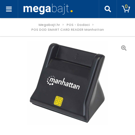
0
Megabajt.hr
POS - Dodaci
POS DOD SMART CARD READER Manhattan