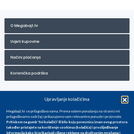
O Megabajt.hr
Uvjeti kupovine
Načini plaćanja
Korisnička podrška
Upravljanje kolačićima
Megabajt.hr se prilagođava vama. Prema vašem ponašanju na stranici mi
prilagođavamo sadržaj i prikazujemo vam relevantne ponude i proizvode.
Pritiskom na gumb 'Svi kolačići' ili bilo koju poveznicu izvan ovog prostora
Za artikle kojih trenutno nema u ponudi obratite nam se na
također pristajete na korištenje cookiesa (kolačića) i proslijeđivanje
info@megabajt.hr. Sve cijene su informativnog karaktera i podložne su
informacija kako bi prikazivali ciljane reklame na
društvenim mrežama i