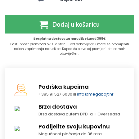
Dodaj u košaricu
Besplatna dostava za narudžbe iznad 398€
Dostupnost proizvoda ovisi o stanju kod dobavljača i može se promijeniti
nakon zaprimanja narudžbe. Kupac će o svakoj promjeni biti odmah
obaviješten.
Podrška kupcima
+385 91 527 6030 ili
info@megabajt.hr
Brza dostava
Brza dostava putem DPD-a ili Overseasa
Podijelite svoju kupovinu
Mogućnost plaćanja do 36 rata