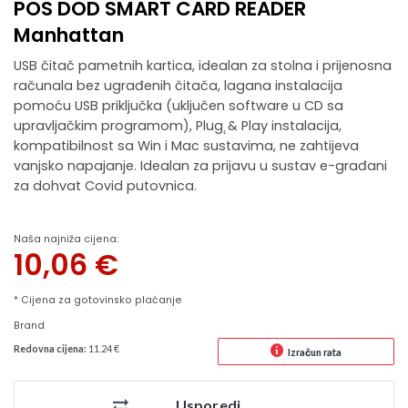
POS DOD SMART CARD READER
Manhattan
USB čitač pametnih kartica, idealan za stolna i prijenosna
računala bez ugrađenih čitača, lagana instalacija
pomoću USB priključka (uključen software u CD sa
upravljačkim programom), Plug˛& Play instalacija,
kompatibilnost sa Win i Mac sustavima, ne zahtijeva
vanjsko napajanje. Idealan za prijavu u sustav e-građani
za dohvat Covid putovnica.
Naša najniža cijena:
10,06
€
* Cijena za gotovinsko plaćanje
Brand
Redovna cijena:
11.24 €
Izračun rata
Usporedi