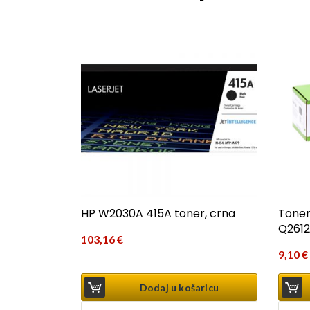
HP W2030A 415A toner, crna
Toner
Q261
103,16
€
9,10
€
Dodaj u košaricu