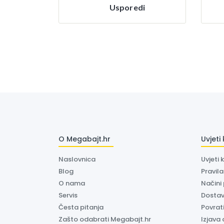
Usporedi
O Megabajt.hr
Uvjeti
Naslovnica
Uvjeti 
Blog
Pravil
O nama
Načini
Servis
Dosta
Česta pitanja
Povrati
Zašto odabrati Megabajt.hr
Izjava 