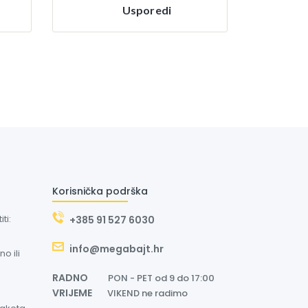
Usporedi
Korisnička podrška
ti:
+385 91 527 6030
info@megabajt.hr
o ili
RADNO
PON - PET od 9 do 17:00
VRIJEME
VIKEND ne radimo