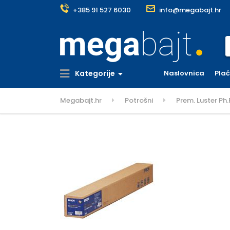
+385 91 527 6030
info@megabajt.hr
S
Kategorije
Naslovnica
Pla
Megabajt.hr
Potrošni
Prem. Luster Ph