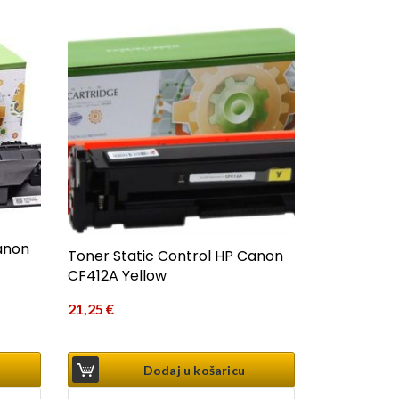
anon
Toner Static Control HP Canon
CF412A Yellow
21,25
€
Dodaj u košaricu