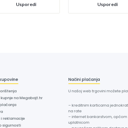
Usporedi
Usporedi
 kupovine
Načini plaćanja
korištenja
U našoj web trgovini možete plati
a kupnje na Megabajt.hr
 plaćanja
– kreditnim karticama jednokratn
na rate
va
– internet bankarstvom, općom
 i reklamacije
uplatnicom
o sigurnosti