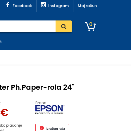
Facebook
Instagram
Moj račun
0
t
ter Ph.Paper-rola 24"
Brand
:
6
€
sko plaćanje
Izračun rata
4 €