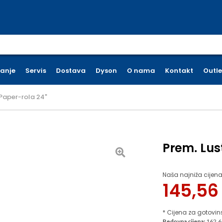
earch for:
ćanje
Servis
Dostava
Dyson
O nama
Kontakt
Outle
.Paper-rola 24"
Prem. Lus
Naša najniža cijena
145,5
* Cijena za gotovin
Redovna cijena:
162.6