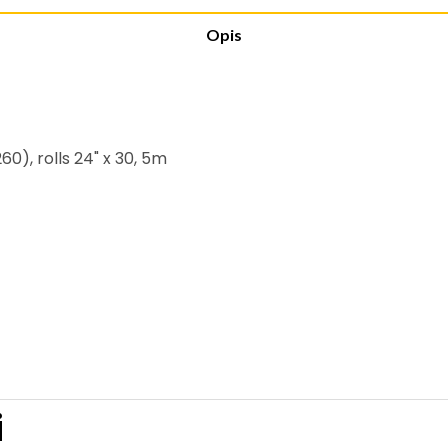
Opis
), rolls 24" x 30, 5m
i