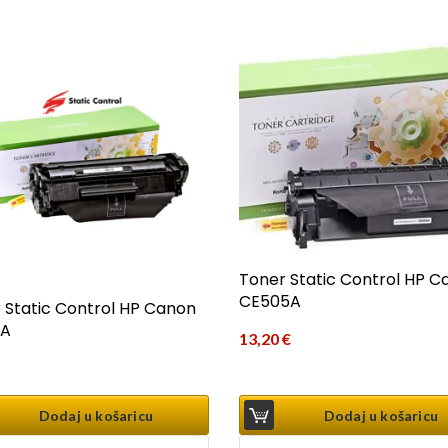
Toner Static Control HP C
CE505A
 Static Control HP Canon
2A
13,20
€
Dodaj u košaricu
Dodaj u košaricu