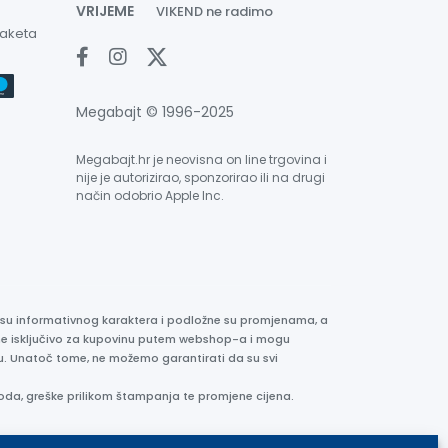
VRIJEME
VIKEND ne radimo
paketa
Megabajt © 1996-2025
Megabajt.hr je neovisna on line trgovina i
nije je autorizirao, sponzorirao ili na drugi
način odobrio Apple Inc.
e su informativnog karaktera i podložne su promjenama, a
ane isključivo za kupovinu putem webshop-a i mogu
liku. Unatoč tome, ne možemo garantirati da su svi
oda, greške prilikom štampanja te promjene cijena.