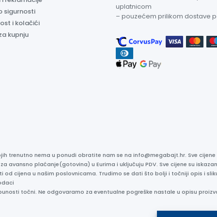
uplatnicom
o sigurnosti
– pouzećem prilikom dostave 
ost i kolačići
za kupnju
kojih trenutno nema u ponudi obratite nam se na info@megabajt.hr. Sve cijen
 za avansno plaćanje(gotovina) u Eurima i uključuju PDV. Sve cijene su iskaz
ti od cijena u našim poslovnicama. Trudimo se dati što bolji i točniji opis i s
odaci
otpunosti točni. Ne odgovaramo za eventualne pogreške nastale u opisu proizv