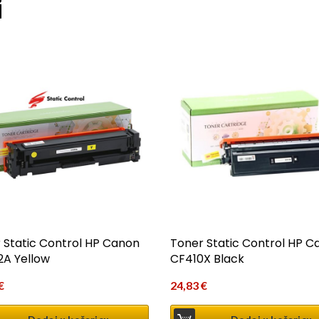
i
 Static Control HP Canon
Toner Static Control HP C
A Yellow
CF410X Black
€
24,83
€