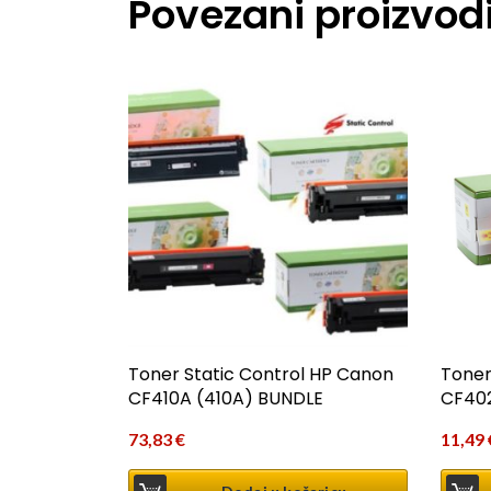
Povezani proizvod
Toner Static Control HP Canon
Toner
CF410A (410A) BUNDLE
CF402
73,83
€
11,49