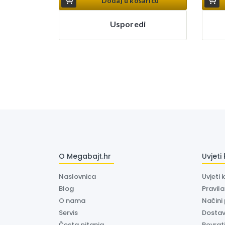
Dodaj u košaricu
Usporedi
O Megabajt.hr
Uvjeti
Naslovnica
Uvjeti 
Blog
Pravil
O nama
Načini
Servis
Dosta
Česta pitanja
Povrati