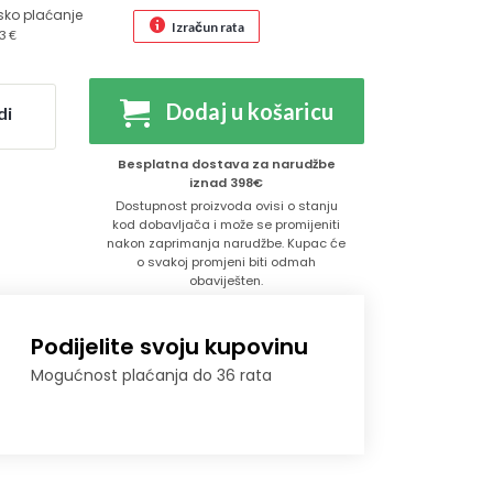
sko plaćanje
Izračun rata
3 €
Dodaj u košaricu
di
Besplatna dostava za narudžbe
iznad 398€
Dostupnost proizvoda ovisi o stanju
kod dobavljača i može se promijeniti
nakon zaprimanja narudžbe. Kupac će
o svakoj promjeni biti odmah
obaviješten.
Podijelite svoju kupovinu
Mogućnost plaćanja do 36 rata