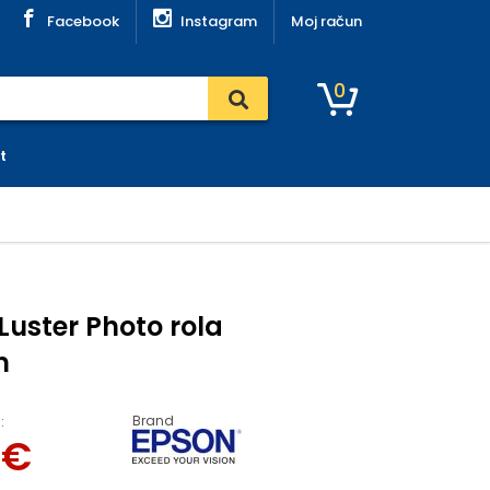
Facebook
Instagram
Moj račun
0
t
uster Photo rola
m
Brand
:
9
€