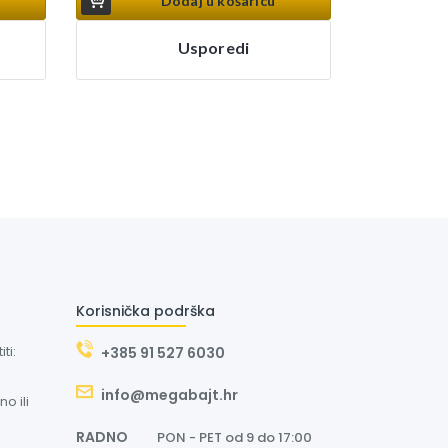
Dodaj u košaricu
Usporedi
Korisnička podrška
ti:
+385 91 527 6030
info@megabajt.hr
o ili
RADNO
PON - PET od 9 do 17:00