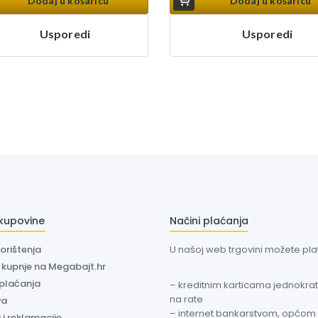
Dodaj u košaricu
Dodaj u košaricu
Usporedi
Usporedi
 kupovine
Načini plaćanja
korištenja
U našoj web trgovini možete plati
a kupnje na Megabajt.hr
 plaćanja
– kreditnim karticama jednokratn
na rate
va
– internet bankarstvom, općom
 i reklamacije