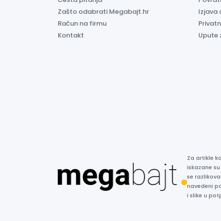
Zašto odabrati Megabajt.hr
Izjava 
Račun na firmu
Privatn
Kontakt
Upute 
Za artikle 
iskazane su
se razlikova
navedeni p
i slike u p