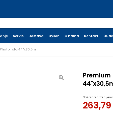
earch for:
ćanje
Servis
Dostava
Dyson
O nama
Kontakt
Outle
 Photo rola 44"x30,5m
Premium L
44"x30,5
Naša najniža cijena
263,7