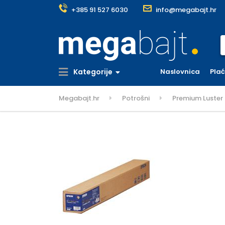
+385 91 527 6030
info@megabajt.hr
S
Kategorije
Naslovnica
Pla
Megabajt.hr
Potrošni
Premium Luster