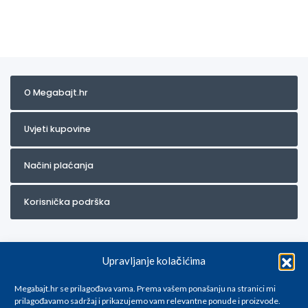
O Megabajt.hr
Uvjeti kupovine
Načini plaćanja
Korisnička podrška
Upravljanje kolačićima
Megabajt.hr se prilagođava vama. Prema vašem ponašanju na stranici mi
prilagođavamo sadržaj i prikazujemo vam relevantne ponude i proizvode.