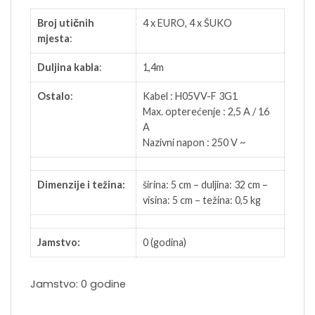
Broj utičnih
4 x EURO, 4 x ŠUKO
mjesta
:
Duljina kabla
:
1,4m
Ostalo
:
Kabel : H05VV-F 3G1
Max. opterećenje : 2,5 A / 16
A
Nazivni napon : 250 V ~
Dimenzije i težina:
širina: 5 cm – duljina: 32 cm –
visina: 5 cm – težina: 0,5 kg
Jamstvo:
0 (godina)
Jamstvo: 0 godine