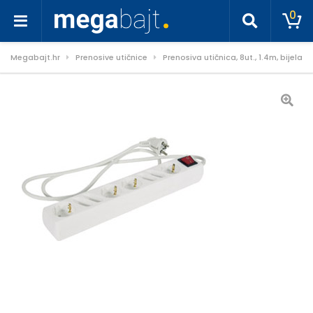
0
Megabajt.hr
Prenosive utičnice
Prenosiva utičnica, 8ut., 1.4m, bijela