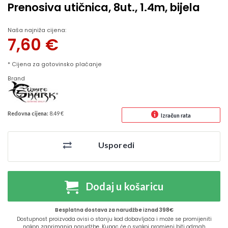
Prenosiva utičnica, 8ut., 1.4m, bijela
Naša najniža cijena:
7,60
€
* Cijena za gotovinsko plaćanje
Brand
Redovna cijena:
8.49 €
Izračun rata
Usporedi
Dodaj u košaricu
Besplatna dostava za narudžbe iznad 398€
Dostupnost proizvoda ovisi o stanju kod dobavljača i može se promijeniti
nakon zaprimanja narudžbe. Kupac će o svakoj promjeni biti odmah