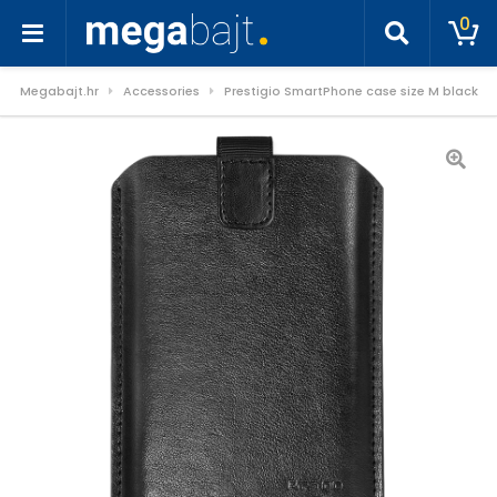
0
Megabajt.hr
Accessories
Prestigio SmartPhone case size M black