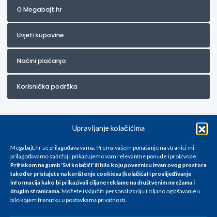
O Megabajt.hr
Uvjeti kupovine
Načini plaćanja
Korisnička podrška
Upravljanje kolačićima
Megabajt.hr se prilagođava vama. Prema vašem ponašanju na stranici mi
prilagođavamo sadržaj i prikazujemo vam relevantne ponude i proizvode.
Pritiskom na gumb 'Svi kolačići' ili bilo koju poveznicu izvan ovog prostora
Za artikle kojih trenutno nema u ponudi obratite nam se na
također pristajete na korištenje cookiesa (kolačića) i proslijeđivanje
info@megabajt.hr. Sve cijene su informativnog karaktera i podložne su
informacija kako bi prikazivali ciljane reklame na
društvenim mrežama i
promjenama, a
drugim stranicama
.
Možete isključiti personalizaciju i ciljano oglašavanje u
iskazane su za avansno plaćanje(gotovina) u Eurima i uključuju PDV. Sve
bilo kojem trenutku u postavkama privatnosti.
cijene su iskazane isključivo za kupovinu putem webshop-a i mogu
se razlikovati od cijena u našim poslovnicama. Trudimo se dati što bolji