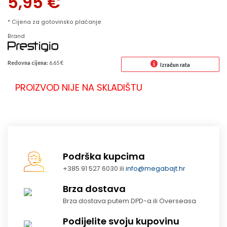
5,95
€
* Cijena za gotovinsko plaćanje
Brand
Redovna cijena:
6.65 €
Izračun rata
PROIZVOD NIJE NA SKLADIŠTU
Podrška kupcima
+385 91 527 6030 ili
info@megabajt.hr
Brza dostava
Brza dostava putem DPD-a ili Overseasa
Podijelite svoju kupovinu