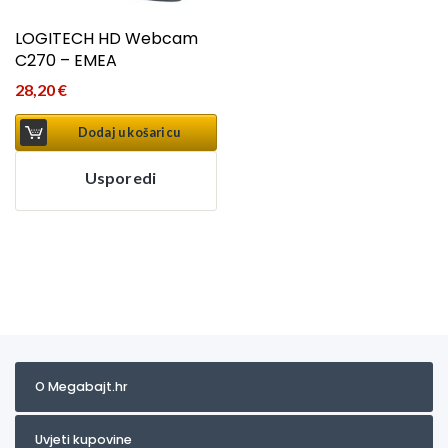
LOGITECH HD Webcam
C270 – EMEA
28,20
€
Dodaj u košaricu
Usporedi
O Megabajt.hr
Uvjeti kupovine