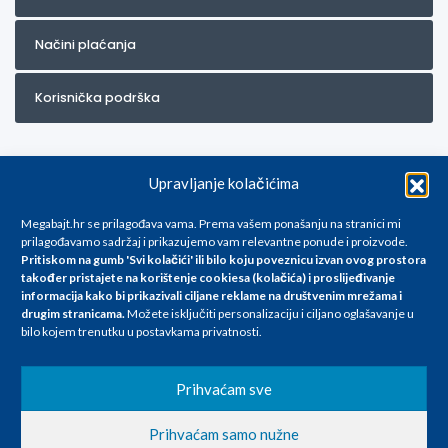
Načini plaćanja
Korisnička podrška
Upravljanje kolačićima
Megabajt.hr se prilagođava vama. Prema vašem ponašanju na stranici mi
prilagođavamo sadržaj i prikazujemo vam relevantne ponude i proizvode.
Pritiskom na gumb 'Svi kolačići' ili bilo koju poveznicu izvan ovog prostora
Za artikle kojih trenutno nema u ponudi obratite nam se na
također pristajete na korištenje cookiesa (kolačića) i proslijeđivanje
info@megabajt.hr. Sve cijene su informativnog karaktera i podložne su
informacija kako bi prikazivali ciljane reklame na
društvenim mrežama i
promjenama, a
drugim stranicama
.
Možete isključiti personalizaciju i ciljano oglašavanje u
iskazane su za avansno plaćanje(gotovina) u Eurima i uključuju PDV. Sve
bilo kojem trenutku u postavkama privatnosti.
cijene su iskazane isključivo za kupovinu putem webshop-a i mogu
se razlikovati od cijena u našim poslovnicama. Trudimo se dati što bolji
i točniji opis i sliku. Unatoč tome, ne možemo garantirati da su svi
Prihvaćam sve
navedeni podaci
i slike u potpunosti točni. Ne odgovaramo za eventualne pogreške
Prihvaćam samo nužne
nastale u opisu proizvoda, greške prilikom štampanja te promjene