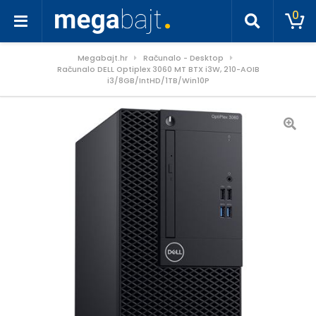
0
Megabajt.hr
Računalo - Desktop
Računalo DELL Optiplex 3060 MT BTX i3W, 210-AOIB
i3/8GB/IntHD/1TB/Win10P