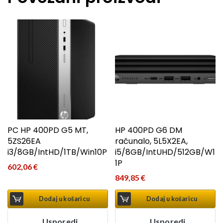
PC HP 400PD G5 MT,
HP 400PD G6 DM
5ZS26EA
računalo, 5L5X2EA,
i3/8GB/IntHD/1TB/Win10P
i5/8GB/IntUHD/512GB/W1
1P
602,06
€
849,85
€
Dodaj u košaricu
Dodaj u košaricu
Usporedi
Usporedi