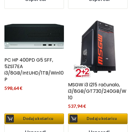
PC HP 400PD G5 SFF,
5ZS17EA
i3/8GB/IntUHD/1TB/Win10
P
MSGW i3 i215 računalo,
598,64
€
i3/8GB/GT730/240GB/W
10
537,94
€
Dodaj u košaricu
Dodaj u košaricu
Usporedi
Usporedi