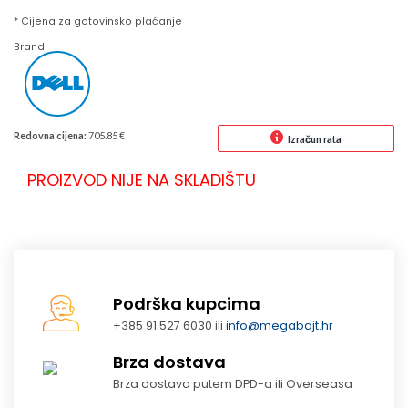
* Cijena za gotovinsko plaćanje
Brand
Redovna cijena:
705.85 €
Izračun rata
PROIZVOD NIJE NA SKLADIŠTU
Podrška kupcima
+385 91 527 6030 ili
info@megabajt.hr
Brza dostava
Brza dostava putem DPD-a ili Overseasa