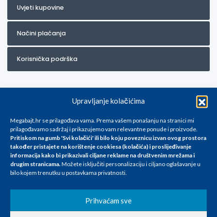
Uvjeti kupovine
Načini plaćanja
Korisnička podrška
Upravljanje kolačićima
Megabajt.hr se prilagođava vama. Prema vašem ponašanju na stranici mi
prilagođavamo sadržaj i prikazujemo vam relevantne ponude i proizvode.
Pritiskom na gumb 'Svi kolačići' ili bilo koju poveznicu izvan ovog prostora
Za artikle kojih trenutno nema u ponudi obratite nam se na
također pristajete na korištenje cookiesa (kolačića) i proslijeđivanje
info@megabajt.hr. Sve cijene su informativnog karaktera i podložne su
informacija kako bi prikazivali ciljane reklame na
društvenim mrežama i
promjenama, a
drugim stranicama
.
Možete isključiti personalizaciju i ciljano oglašavanje u
iskazane su za avansno plaćanje(gotovina) u Eurima i uključuju PDV. Sve
bilo kojem trenutku u postavkama privatnosti.
cijene su iskazane isključivo za kupovinu putem webshop-a i mogu
se razlikovati od cijena u našim poslovnicama. Trudimo se dati što bolji
i točniji opis i sliku. Unatoč tome, ne možemo garantirati da su svi
Prihvaćam sve
navedeni podaci
i slike u potpunosti točni. Ne odgovaramo za eventualne pogreške