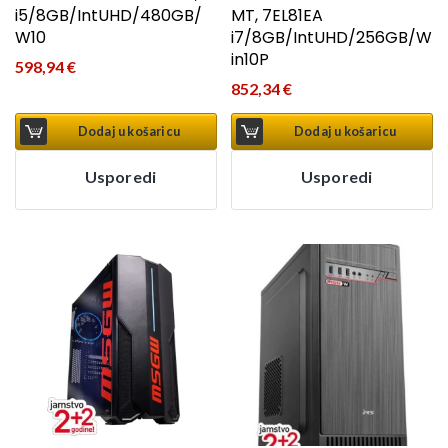
i5/8GB/IntUHD/480GB/
MT, 7EL81EA
W10
i7/8GB/IntUHD/256GB/W
in10P
598,94
€
852,34
€
Dodaj u košaricu
Dodaj u košaricu
Usporedi
Usporedi