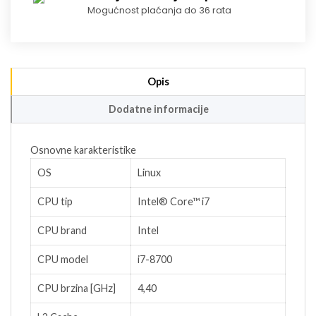
Mogućnost plaćanja do 36 rata
Opis
Dodatne informacije
Osnovne karakteristike
OS
Linux
CPU tip
Intel® Core™ i7
CPU brand
Intel
CPU model
i7-8700
CPU brzina [GHz]
4,40