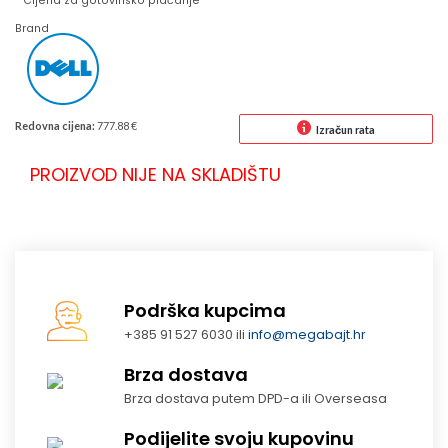
* Cijena za gotovinsko plaćanje
Brand
Redovna cijena:
777.88 €
Izračun rata
PROIZVOD NIJE NA SKLADIŠTU
Podrška kupcima
+385 91 527 6030 ili
info@megabajt.hr
Brza dostava
Brza dostava putem DPD-a ili Overseasa
Podijelite svoju kupovinu