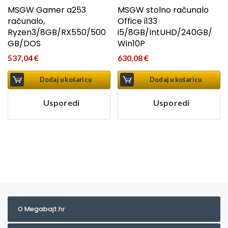
MSGW Gamer a253
MSGW stolno računalo
računalo,
Office i133
Ryzen3/8GB/RX550/500
i5/8GB/IntUHD/240GB/
GB/DOS
Win10P
537,04
€
630,08
€
Dodaj u košaricu
Dodaj u košaricu
Usporedi
Usporedi
O Megabajt.hr