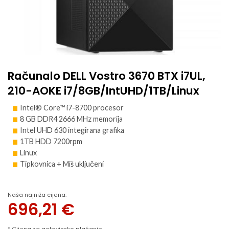
Računalo DELL Vostro 3670 BTX i7UL,
210-AOKE i7/8GB/IntUHD/1TB/Linux
Intel® Core™ i7-8700 procesor
8 GB DDR4 2666 MHz memorija
Intel UHD 630 integirana grafika
1TB HDD 7200rpm
Linux
Tipkovnica + Miš uključeni
Naša najniža cijena:
696,21
€