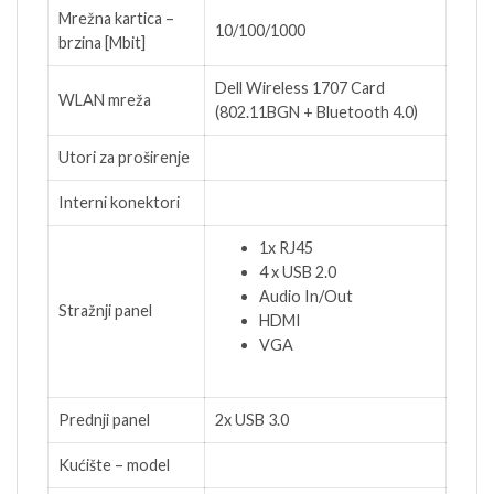
Mrežna kartica –
10/100/1000
brzina [Mbit]
Dell Wireless 1707 Card
WLAN mreža
(802.11BGN + Bluetooth 4.0)
Utori za proširenje
Interni konektori
1x RJ45
4 x USB 2.0
Audio In/Out
Stražnji panel
HDMI
VGA
Prednji panel
2x USB 3.0
Kućište – model