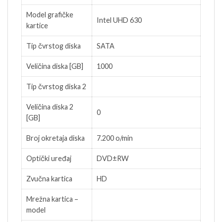
Model grafičke
Intel UHD 630
kartice
Tip čvrstog diska
SATA
Veličina diska [GB]
1000
Tip čvrstog diska 2
Veličina diska 2
0
[GB]
Broj okretaja diska
7.200 o/min
Optički uređaj
DVD±RW
Zvučna kartica
HD
Mrežna kartica –
model