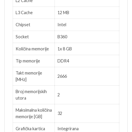
L2 Cache
L3 Cache
12 MB
Chipset
Intel
Socket
B360
Količina memorije
1x 8 GB
Tip memorije
DDR4
Takt memorije
2666
[MHz]
Broj memorijskih
2
utora
Maksimalna količina
32
memorije [GB]
Grafička kartica
Integrirana