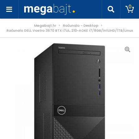
0
Megabajt.hr
Računalo - Desktop
Računalo DELL Vostro 3670 BTX i7UL, 210-AOKE i7/8GB/IntUHD/1TB/Linux