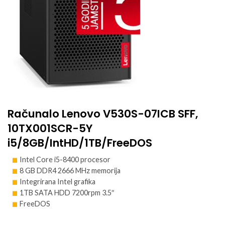
Računalo Lenovo V530S-07ICB SFF,
10TX001SCR-5Y
i5/8GB/IntHD/1TB/FreeDOS
Intel Core i5-8400 procesor
8 GB DDR4 2666 MHz memorija
Integrirana Intel grafika
1TB SATA HDD 7200rpm 3.5″
FreeDOS