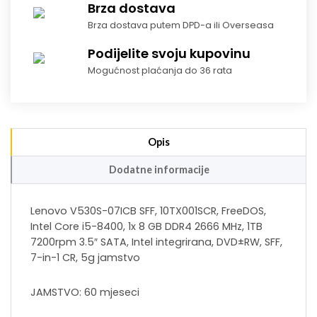
Brza dostava
Brza dostava putem DPD-a ili Overseasa
Podijelite svoju kupovinu
Mogućnost plaćanja do 36 rata
Opis
Dodatne informacije
Lenovo V530S-07ICB SFF, 10TX001SCR, FreeDOS,
Intel Core i5-8400, 1x 8 GB DDR4 2666 MHz, 1TB
7200rpm 3.5″ SATA, Intel integrirana, DVD±RW, SFF,
7-in-1 CR, 5g jamstvo
JAMSTVO: 60 mjeseci