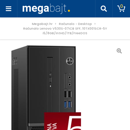
0
Megabajt.hr
Računalo - Desktop
Računalo Lenovo V530S-07ICB SFF, 10TX001SCR-5Y
i5/8GB/IntHD/1TB/FreeDOS