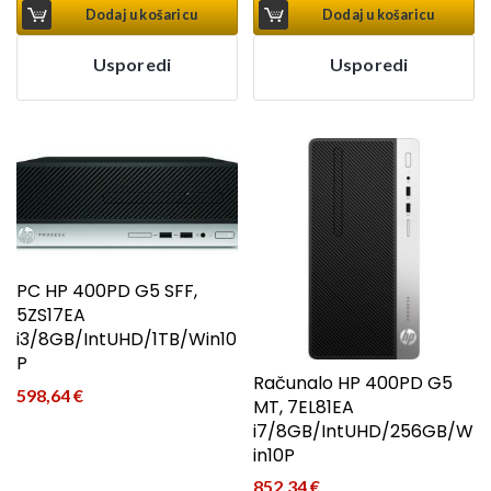
Dodaj u košaricu
Dodaj u košaricu
Usporedi
Usporedi
PC HP 400PD G5 SFF,
5ZS17EA
i3/8GB/IntUHD/1TB/Win10
P
Računalo HP 400PD G5
598,64
€
MT, 7EL81EA
i7/8GB/IntUHD/256GB/W
in10P
852,34
€