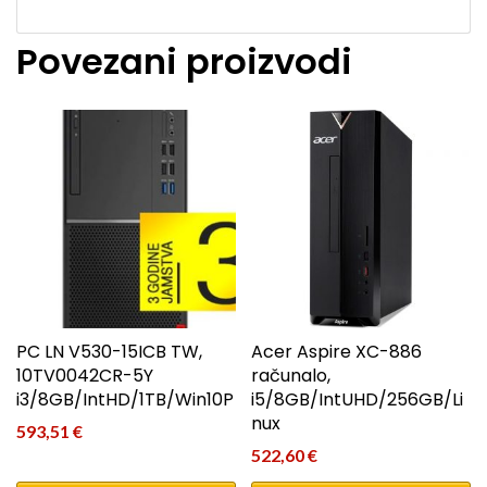
Povezani proizvodi
PC LN V530-15ICB TW,
Acer Aspire XC-886
10TV0042CR-5Y
računalo,
i3/8GB/IntHD/1TB/Win10P
i5/8GB/IntUHD/256GB/Li
nux
593,51
€
522,60
€