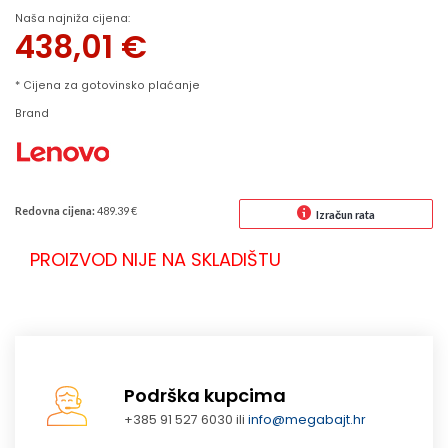
Naša najniža cijena:
438,01
€
* Cijena za gotovinsko plaćanje
Brand
Redovna cijena:
489.39 €
Izračun rata
PROIZVOD NIJE NA SKLADIŠTU
Podrška kupcima
+385 91 527 6030 ili
info@megabajt.hr