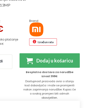
+ 13MP
Brand
:
€
sko plaćanje
Izračun rata
4 €
Dodaj u košaricu
di
Besplatna dostava za narudžbe
iznad 398€
Dostupnost proizvoda ovisi o stanju
kod dobavljača i može se promijeniti
nakon zaprimanja narudžbe. Kupac će
o svakoj promjeni biti odmah
obaviješten.