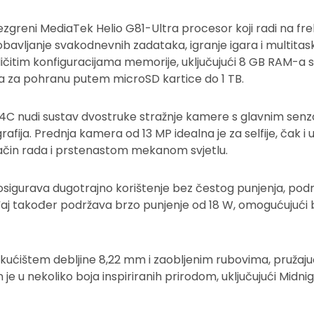
zgreni MediaTek Helio G81-Ultra procesor koji radi na frek
obavljanje svakodnevnih zadataka, igranje igara i multit
ličitim konfiguracijama memorije, uključujući 8 GB RAM-a 
 za pohranu putem microSD kartice do 1 TB.​
mi 14C nudi sustav dvostruke stražnje kamere s glavnim se
rafija. Prednja kamera od 13 MP idealna je za selfije, čak i u
način rada i prstenastom mekanom svjetlu.​
sigurava dugotrajno korištenje bez čestog punjenja, podr
aj također podržava brzo punjenje od 18 W, omogućujući b
 kućištem debljine 8,22 mm i zaobljenim rubovima, pružajuć
je u nekoliko boja inspiriranih prirodom, uključujući Midni