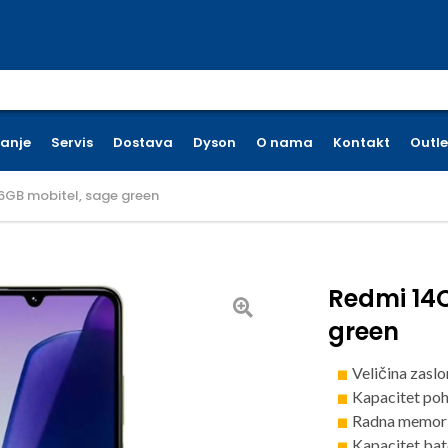
earch for:
ćanje
Servis
Dostava
Dyson
O nama
Kontakt
Outle
6GB mobitel, sage green
Redmi 14
green
Veličina zaslo
Kapacitet po
Radna memori
Kapacitet bat