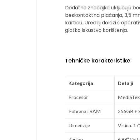
Dodatne značajke uključuju boč
beskontaktna plaćanja, 3,5 mm
karticu. Uređaj dolazi s operat
glatko iskustvo korištenja.​
Tehničke karakteristike:
Kategorija
Detalji
Procesor
MediaTek 
Pohrana i RAM
256GB +
Dimenzije
Visina: 17
Zaslon
6.88″ Dot