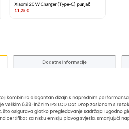
Xiaomi 20 W Charger (Type-C), punjač
11,25
€
Dodatne informacije
koji kombinira elegantan dizajn s naprednim performansam
 je velikim 6,88-inčnim IPS LCD Dot Drop zaslonom s rezolu
, što osigurava glatko pregledavanje sadržaja i ugodno gl
 certifikat za nisku emisiju plavog svjetla, smanjujući nap