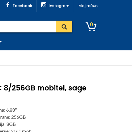
Facebook
Instagram
Moj račun
0
t
C 8/256GB mobitel, sage
na: 6.88″
hrane: 256GB
ja: 8GB
erije: 5160 mAh