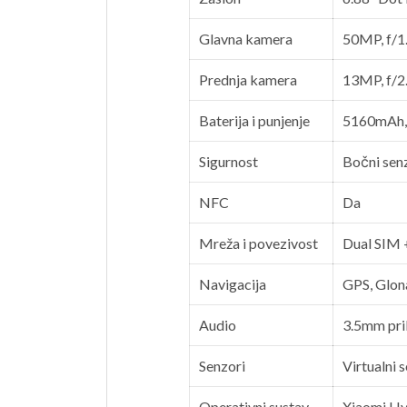
Glavna kamera
50MP, f/1
Prednja kamera
13MP, f/2
Baterija i punjenje
5160mAh, 
Sigurnost
Bočni senz
NFC
Da
Mreža i povezivost
Dual SIM 
Navigacija
GPS, Glona
Audio
3.5mm prik
Senzori
Virtualni 
Operativni sustav
Xiaomi H