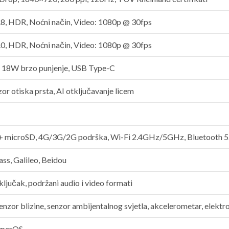
.8, HDR, Noćni način, Video: 1080p @ 30fps
.0, HDR, Noćni način, Video: 1080p @ 30fps
18W brzo punjenje, USB Type-C
or otiska prsta, AI otključavanje licem
+ microSD, 4G/3G/2G podrška, Wi-Fi 2.4GHz/5GHz, Bluetooth 5.
ss, Galileo, Beidou
ljučak, podržani audio i video formati
senzor blizine, senzor ambijentalnog svjetla, akcelerometar, elekt
yperOS