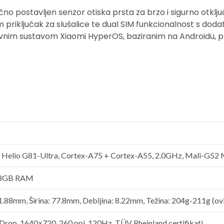
no postavljen senzor otiska prsta za brzo i sigurno otklj
 priključak za slušalice te dual SIM funkcionalnost s do
ivnim sustavom Xiaomi HyperOS, baziranim na Androidu, pru
Helio G81-Ultra, Cortex-A75 + Cortex-A55, 2.0GHz, Mali-G5
 8GB RAM
1.88mm, Širina: 77.8mm, Debljina: 8.22mm, Težina: 204g-211g (ovi
 Drop, 1640×720, 260 ppi, 120Hz, TÜV Rheinland certifikati