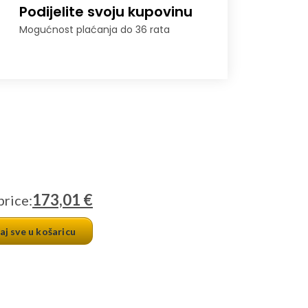
Podijelite svoju kupovinu
Mogućnost plaćanja do 36 rata
173,01 €
price:
j sve u košaricu