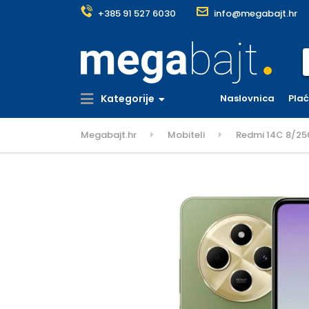
+385 91 527 6030
info@megabajt.hr
S
Kategorije
Naslovnica
Pla
Megabajt.hr
Mobiteli
Redmi 14C 8/25