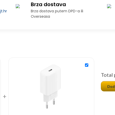
Brza dostava
t.hr
Brza dostava putem DPD-a ili
Overseasa
Total 
Doda
+