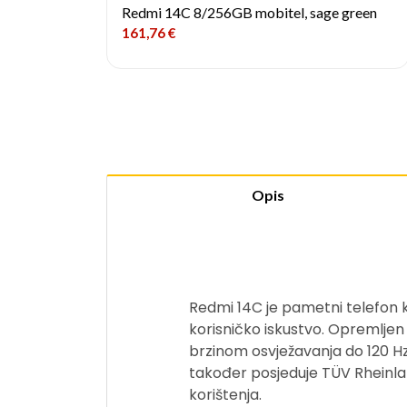
Redmi 14C 8/256GB mobitel, sage green
161,76
€
Opis
Redmi 14C je pametni telefon 
korisničko iskustvo. Opremljen
brzinom osvježavanja do 120 Hz
također posjeduje TÜV Rheinland
korištenja.​