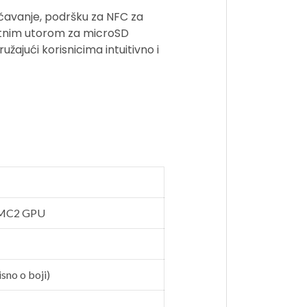
učavanje, podršku za NFC za
datnim utorom za microSD
žajući korisnicima intuitivno i
2 MC2 GPU
sno o boji)