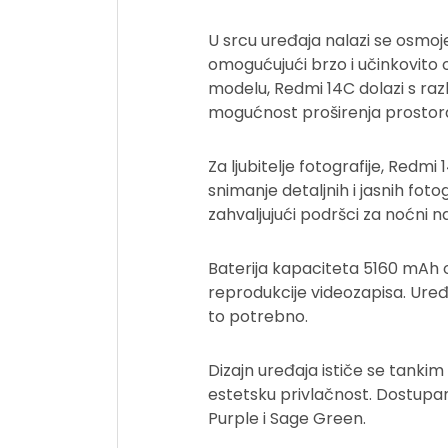
U srcu uređaja nalazi se osmoje
omogućujući brzo i učinkovito 
modelu, Redmi 14C dolazi s raz
mogućnost proširenja prostora
Za ljubitelje fotografije, Red
snimanje detaljnih i jasnih fotog
zahvaljujući podršci za noćni 
Baterija kapaciteta 5160 mAh o
reprodukcije videozapisa. Uređ
to potrebno.​
Dizajn uređaja ističe se tankim
estetsku privlačnost. Dostupan 
Purple i Sage Green.​