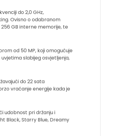
venciji do 2,0 GHz,
asking. Ovisno o odabranom
s 256 GB interne memorije, te
nzorom od 50 MP, koji omogućuje
 uvjetima slabijeg osvjetljenja,
žavajući do 22 sata
rzo vraćanje energije kada je
i udobnost pri držanju i
ght Black, Starry Blue, Dreamy