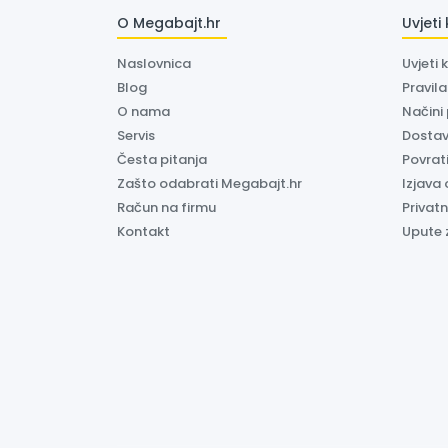
O Megabajt.hr
Uvjeti
Naslovnica
Uvjeti 
Blog
Pravil
O nama
Načini
Servis
Dosta
Česta pitanja
Povrati
Zašto odabrati Megabajt.hr
Izjava 
Račun na firmu
Privatn
Kontakt
Upute 