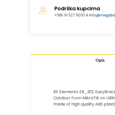
Podrška kupcima
+385 91 527 6030 ili
info@megabaj
Opis
RF Elements EB_912, EasyBracke
Outdoor from MikroTik on UBNT
made of high quality ABS plasti