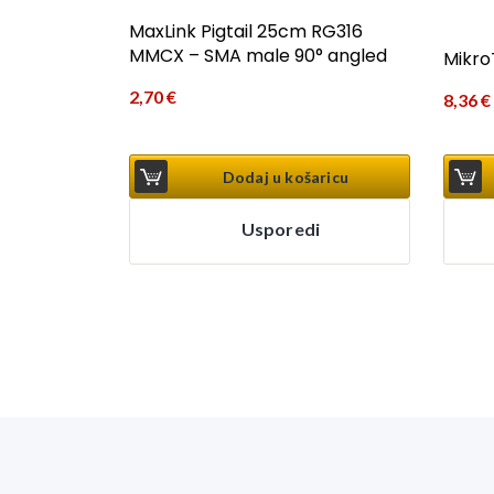
MaxLink Pigtail 25cm RG316
MMCX – SMA male 90° angled
Mikro
2,70
€
8,36
€
Dodaj u košaricu
Usporedi