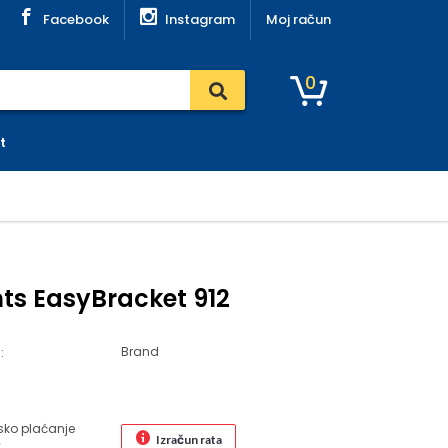
Facebook
Instagram
Moj račun
0
t
ts EasyBracket 912
Brand
:
sko plaćanje
Izračun rata
€