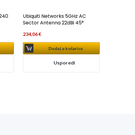
F240
Ubiquiti Networks 5GHz AC
e
Sector Antenna 22dBi 45°
234,06
€
Dodaj u košaricu
Usporedi