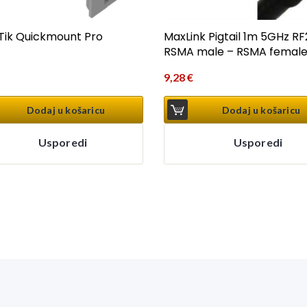
Tik Quickmount Pro
MaxLink Pigtail 1m 5GHz R
RSMA male – RSMA femal
9,28
€
Dodaj u košaricu
Dodaj u košaricu
Usporedi
Usporedi