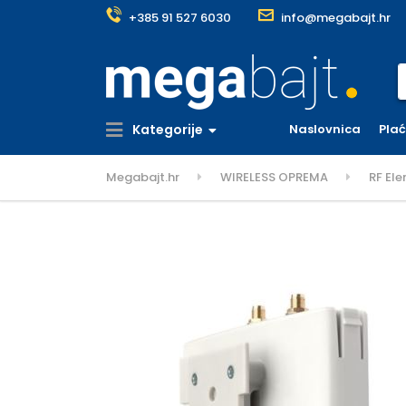
+385 91 527 6030
info@megabajt.hr
S
Kategorije
Naslovnica
Pla
Megabajt.hr
WIRELESS OPREMA
RF El