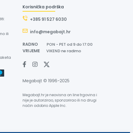
Korisnička podrška
ti:
+385 91 527 6030
info@megabajt.hr
o ili
RADNO
PON - PET od 9 do 17:00
VRIJEME
VIKEND ne radimo
paketa
Megabajt © 1996-2025
Megabajt.hr je neovisna on line trgovina i
nije je autorizirao, sponzorirao ili na drugi
način odobrio Apple Inc.