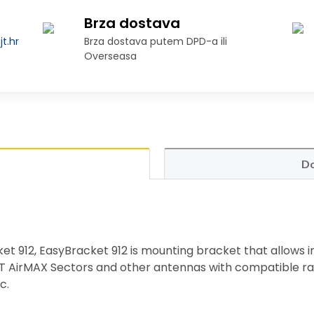
Brza dostava
t.hr
Brza dostava putem DPD-a ili
Overseasa
Do
t 912, EasyBracket 912 is mounting bracket that allows in
 AirMAX Sectors and other antennas with compatible rad
c.