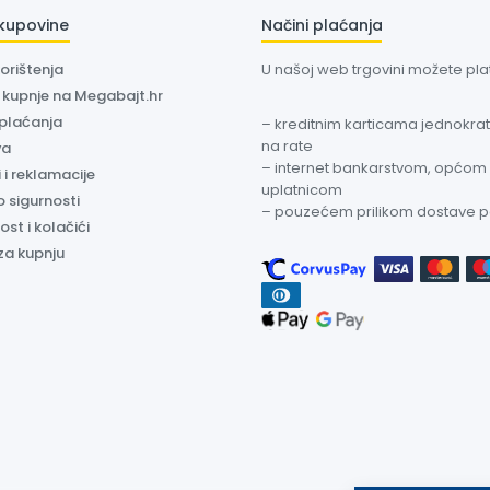
 kupovine
Načini plaćanja
korištenja
U našoj web trgovini možete plati
a kupnje na Megabajt.hr
 plaćanja
– kreditnim karticama jednokratn
na rate
va
– internet bankarstvom, općom
 i reklamacije
uplatnicom
o sigurnosti
– pouzećem prilikom dostave 
ost i kolačići
za kupnju