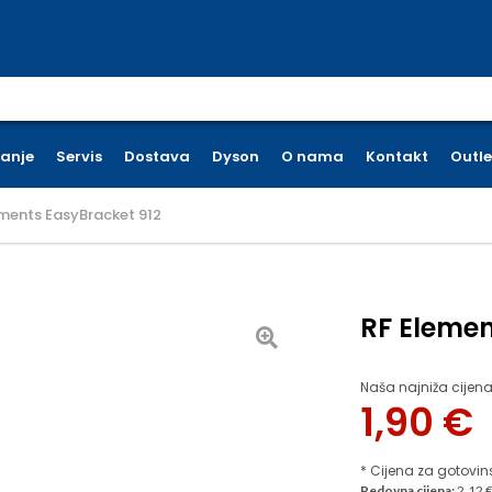
earch for:
ćanje
Servis
Dostava
Dyson
O nama
Kontakt
Outle
ements EasyBracket 912
RF Elemen
Naša najniža cijena
1,90
€
* Cijena za gotovin
Redovna cijena:
2.12 