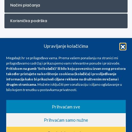
Načini plaćanja
Korisnička podrška
Upravljanje kolačićima
Megabajt.hr se prilagođava vama. Prema vašem ponašanju na stranici mi
prilagođavamo sadržaj i prikazujemo vam relevantne ponude i proizvode.
Pritiskom na gumb 'Svi kolačići' ili bilo koju poveznicu izvan ovog prostora
Za artikle kojih trenutno nema u ponudi obratite nam se na
također pristajete na korištenje cookiesa (kolačića) i proslijeđivanje
info@megabajt.hr. Sve cijene su informativnog karaktera i podložne su
informacija kako bi prikazivali ciljane reklame na
društvenim mrežama i
promjenama, a
drugim stranicama
.
Možete isključiti personalizaciju i ciljano oglašavanje u
iskazane su za avansno plaćanje(gotovina) u Eurima i uključuju PDV. Sve
bilo kojem trenutku u postavkama privatnosti.
cijene su iskazane isključivo za kupovinu putem webshop-a i mogu
se razlikovati od cijena u našim poslovnicama. Trudimo se dati što bolji
i točniji opis i sliku. Unatoč tome, ne možemo garantirati da su svi
Prihvaćam sve
navedeni podaci
i slike u potpunosti točni. Ne odgovaramo za eventualne pogreške
Prihvaćam samo nužne
nastale u opisu proizvoda, greške prilikom štampanja te promjene
cijena.