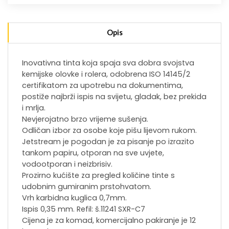
Opis
Inovativna tinta koja spaja sva dobra svojstva
kemijske olovke i rolera, odobrena ISO 14145/2
certifikatom za upotrebu na dokumentima,
postiže najbrži ispis na svijetu, gladak, bez prekida
i mrlja.
Nevjerojatno brzo vrijeme sušenja.
Odličan izbor za osobe koje pišu lijevom rukom.
Jetstream je pogodan je za pisanje po izrazito
tankom papiru, otporan na sve uvjete,
vodootporan i neizbrisiv.
Prozirno kućište za pregled količine tinte s
udobnim gumiranim prstohvatom.
Vrh karbidna kuglica 0,7mm.
Ispis 0,35 mm. Refil: š.11241 SXR-C7
Cijena je za komad, komercijalno pakiranje je 12