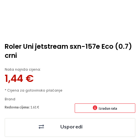
Roler Uni jetstream sxn-157e Eco (0.7)
crni
Naša najniža cijena:
1,44
€
* Cijena za gotovinsko plaćanje
Brand
Redovna cijena:
1.61 €
Izračun rata
Usporedi