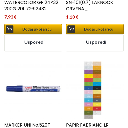
WATERCOLOR GF 24×32
SN-101(0.7) LAKNOCK
200G 20L 72612432
CRVENA_
7,93
€
1,10
€
Dodaj u košaricu
Dodaj u košaricu
Usporedi
Usporedi
MARKER UNI No.520F
PAPIR FABRIANO LR