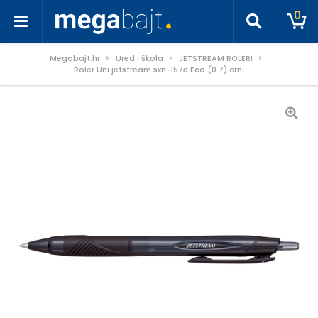
0
Megabajt.hr
Ured i škola
JETSTREAM ROLERI
Roler Uni jetstream sxn-157e Eco (0.7) crni