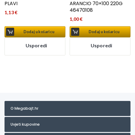
PLAVI
ARANCIO 70×100 220G
46470108
1,13
€
1,00
€
Dodaj u košaricu
Dodaj u košaricu
Usporedi
Usporedi
O Megabajt.hr
Uvjeti kupovine