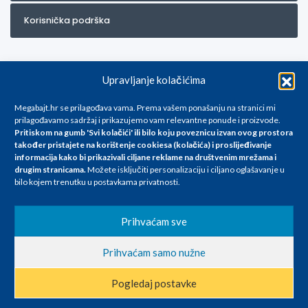
Korisnička podrška
Upravljanje kolačićima
Megabajt.hr se prilagođava vama. Prema vašem ponašanju na stranici mi
prilagođavamo sadržaj i prikazujemo vam relevantne ponude i proizvode.
Pritiskom na gumb 'Svi kolačići' ili bilo koju poveznicu izvan ovog prostora
Za artikle kojih trenutno nema u ponudi obratite nam se na
također pristajete na korištenje cookiesa (kolačića) i proslijeđivanje
info@megabajt.hr. Sve cijene su informativnog karaktera i podložne su
informacija kako bi prikazivali ciljane reklame na
društvenim mrežama i
promjenama, a
drugim stranicama
.
Možete isključiti personalizaciju i ciljano oglašavanje u
iskazane su za avansno plaćanje(gotovina) u Eurima i uključuju PDV. Sve
bilo kojem trenutku u postavkama privatnosti.
cijene su iskazane isključivo za kupovinu putem webshop-a i mogu
se razlikovati od cijena u našim poslovnicama. Trudimo se dati što bolji
i točniji opis i sliku. Unatoč tome, ne možemo garantirati da su svi
Prihvaćam sve
navedeni podaci
i slike u potpunosti točni. Ne odgovaramo za eventualne pogreške
Prihvaćam samo nužne
nastale u opisu proizvoda, greške prilikom štampanja te promjene
cijena.
Pogledaj postavke