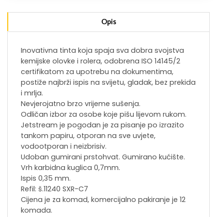
Opis
Inovativna tinta koja spaja sva dobra svojstva
kemijske olovke i rolera, odobrena ISO 14145/2
certifikatom za upotrebu na dokumentima,
postiže najbrži ispis na svijetu, gladak, bez prekida
i mrlja.
Nevjerojatno brzo vrijeme sušenja.
Odličan izbor za osobe koje pišu lijevom rukom.
Jetstream je pogodan je za pisanje po izrazito
tankom papiru, otporan na sve uvjete,
vodootporan i neizbrisiv.
Udoban gumirani prstohvat. Gumirano kućište.
Vrh karbidna kuglica 0,7mm.
Ispis 0,35 mm.
Refil: š.11240 SXR-C7
Cijena je za komad, komercijalno pakiranje je 12
komada.