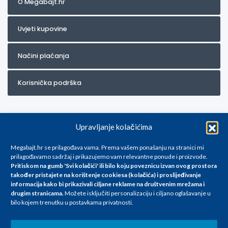
O Megabajt.hr
Uvjeti kupovine
Načini plaćanja
Korisnička podrška
Upravljanje kolačićima
Megabajt.hr se prilagođava vama. Prema vašem ponašanju na stranici mi
prilagođavamo sadržaj i prikazujemo vam relevantne ponude i proizvode.
Pritiskom na gumb 'Svi kolačići' ili bilo koju poveznicu izvan ovog prostora
Za artikle kojih trenutno nema u ponudi obratite nam se na
također pristajete na korištenje cookiesa (kolačića) i proslijeđivanje
info@megabajt.hr. Sve cijene su informativnog karaktera i podložne su
informacija kako bi prikazivali ciljane reklame na
društvenim mrežama i
promjenama, a
drugim stranicama
.
Možete isključiti personalizaciju i ciljano oglašavanje u
iskazane su za avansno plaćanje(gotovina) u Eurima i uključuju PDV. Sve
bilo kojem trenutku u postavkama privatnosti.
cijene su iskazane isključivo za kupovinu putem webshop-a i mogu
se razlikovati od cijena u našim poslovnicama. Trudimo se dati što bolji