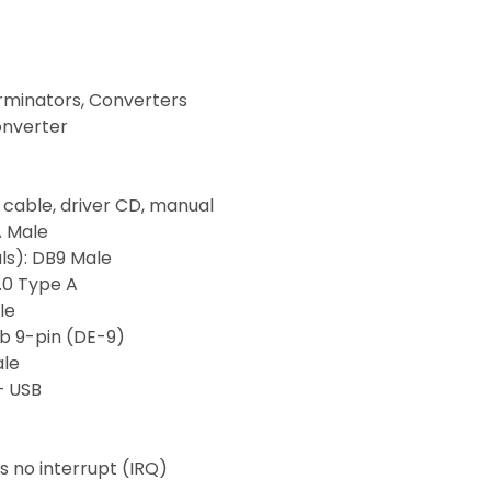
rminators, Converters
onverter
 cable, driver CD, manual
A Male
ls): DB9 Male
.0 Type A
le
b 9-pin (DE-9)
ale
 – USB
s no interrupt (IRQ)