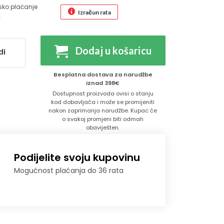
sko plaćanje
Izračun rata
€
Dodaj u košaricu
di
Besplatna dostava za narudžbe
iznad 398€
Dostupnost proizvoda ovisi o stanju
kod dobavljača i može se promijeniti
nakon zaprimanja narudžbe. Kupac će
o svakoj promjeni biti odmah
obaviješten.
Podijelite svoju kupovinu
Mogućnost plaćanja do 36 rata