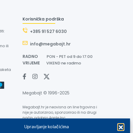
Korisnička podrška
ti:
+385 91 527 6030
info@megabajt.hr
o ili
RADNO
PON - PET od 9 do 17:00
VRIJEME
VIKEND ne radimo
paketa
Megabajt © 1996-2025
Megabajt.hr je neovisna on line trgovina i
nije je autorizirao, sponzorirao ili na drugi
način odobrio Apple Inc.
Upravljanje kolačićima