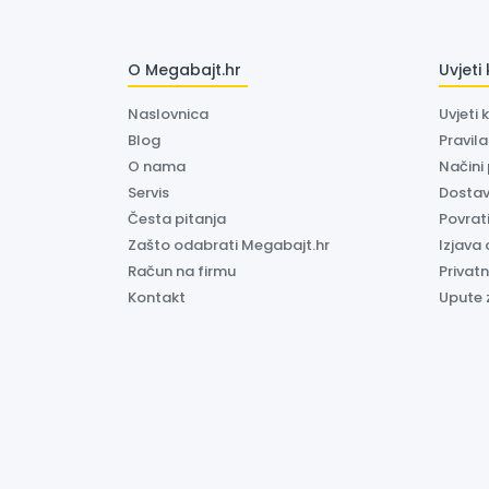
O Megabajt.hr
Uvjeti
Naslovnica
Uvjeti 
Blog
Pravil
O nama
Načini
Servis
Dosta
Česta pitanja
Povrati
Zašto odabrati Megabajt.hr
Izjava 
Račun na firmu
Privatn
Kontakt
Upute 