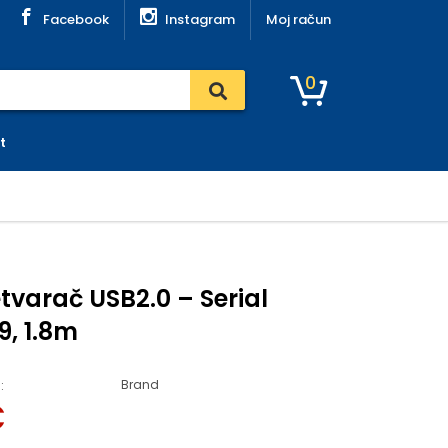
Facebook
Instagram
Moj račun
0
t
etvarač USB2.0 – Serial
9, 1.8m
Brand
:
€