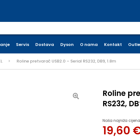
earch for:
ćanje
Servis
Dostava
Dyson
O nama
Kontakt
Outle
EL
Roline pretvarač USB2.0 – Serial RS232, DB9, 1.8m
Roline pr
RS232, DB
Naša najniža cijena
19,60