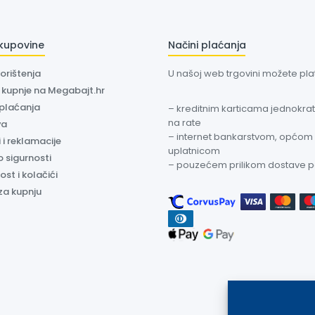
 kupovine
Načini plaćanja
korištenja
U našoj web trgovini možete plati
a kupnje na Megabajt.hr
 plaćanja
– kreditnim karticama jednokratn
na rate
va
– internet bankarstvom, općom
 i reklamacije
uplatnicom
o sigurnosti
– pouzećem prilikom dostave 
ost i kolačići
za kupnju