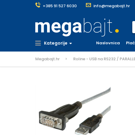
+385 91 527 6030
info@megabajt.hr
S
Kategorije
Naslovnica
Pla
Megabajt.hr
Roline - USB na RS232 / PARALL