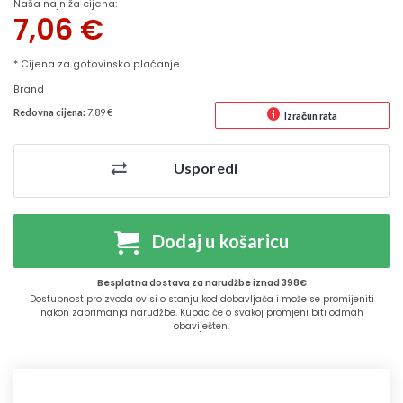
Naša najniža cijena:
7,06
€
* Cijena za gotovinsko plaćanje
Brand
Redovna cijena:
7.89 €
Izračun rata
Usporedi
Dodaj u košaricu
Besplatna dostava za narudžbe iznad 398€
Dostupnost proizvoda ovisi o stanju kod dobavljača i može se promijeniti
nakon zaprimanja narudžbe. Kupac će o svakoj promjeni biti odmah
obaviješten.