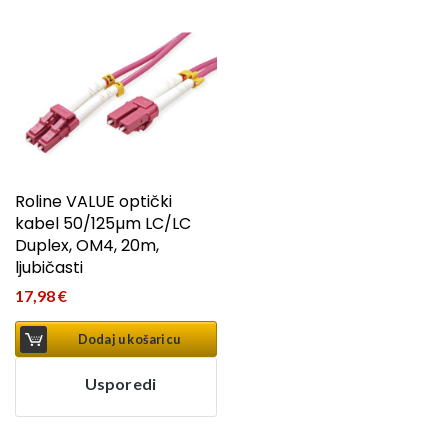
Roline VALUE optički
kabel 50/125µm LC/LC
Duplex, OM4, 20m,
ljubičasti
17,98
€
Dodaj u košaricu
Usporedi