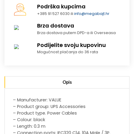
Podrška kupcima
+385 91 527 6030 ili
info@megabajt.hr
Brza dostava
Brza dostava putem DPD-a ili Overseasa
Podijelite svoju kupovinu
Mogućnost plaćanja do 36 rata
Opis
– Manufacturer: VALUE
– Product group: UPS Accessories
– Product type. Power Cables
– Colour: black
– Length: 0.3 m
– Connection ports: IEC320 C14, 10A Male / 3P.