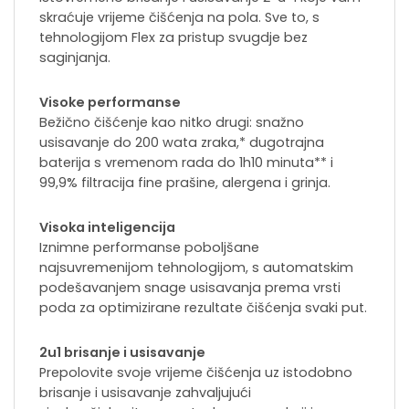
skraćuje vrijeme čišćenja na pola. Sve to, s
tehnologijom Flex za pristup svugdje bez
saginjanja.
Visoke performanse
Bežično čišćenje kao nitko drugi: snažno
usisavanje do 200 wata zraka,* dugotrajna
baterija s vremenom rada do 1h10 minuta** i
99,9% filtracija fine prašine, alergena i grinja.
Visoka inteligencija
Iznimne performanse poboljšane
najsuvremenijom tehnologijom, s automatskim
podešavanjem snage usisavanja prema vrsti
poda za optimizirane rezultate čišćenja svaki put.
2u1 brisanje i usisavanje
Prepolovite svoje vrijeme čišćenja uz istodobno
brisanje i usisavanje zahvaljujući