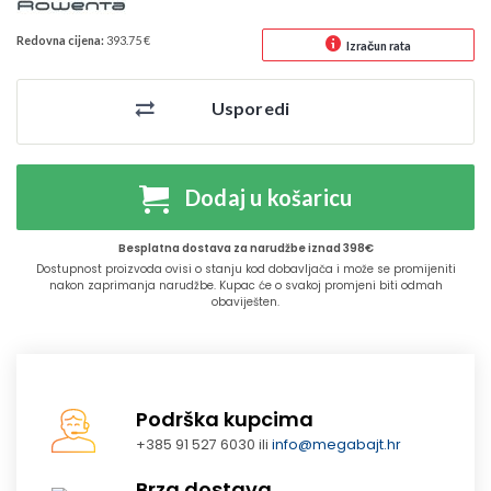
Redovna cijena:
393.75 €
Izračun rata
Usporedi
Dodaj u košaricu
Besplatna dostava za narudžbe iznad 398€
Dostupnost proizvoda ovisi o stanju kod dobavljača i može se promijeniti
nakon zaprimanja narudžbe. Kupac će o svakoj promjeni biti odmah
obaviješten.
Podrška kupcima
+385 91 527 6030 ili
info@megabajt.hr
Brza dostava