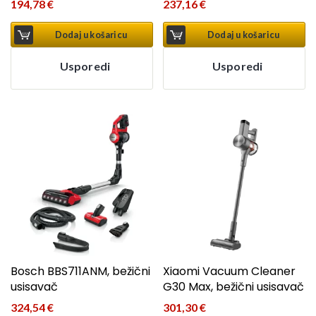
194,78
€
237,16
€
Dodaj u košaricu
Dodaj u košaricu
Usporedi
Usporedi
Bosch BBS711ANM, bežični
Xiaomi Vacuum Cleaner
usisavač
G30 Max, bežični usisavač
324,54
€
301,30
€