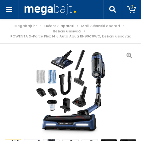
0
Megabajt.hr
Kućanski aparati
Mali kućanski aparati
Bežični usisivači
ROWENTA X-Force Flex 14.6 Auto Aqua RH99C0WO, bežični usisavač