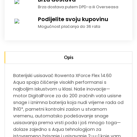
Brza dostava putem DPD-a ili Overseasa
Podijelite svoju kupovinu
Mogućnost plaćanja do 36 rata
Opis
Baterijski usisavač Rowenta XForce Flex 14.60
Aqua spaja čišćenje visokih performansi s
najboljim iskustvom u klasi. Naše inovacije—
motor DigitalForce za do 200 zračnih vata usisne
snage i iznimna baterija koja nudi vrijeme rada od
1h10*, pametni kontrolni zaslon u stvarnom
vremenu, automatsko podešavanje snage
usisavanja prema vrsti poda i još mnogo toga—
dolaze zajedno s Aqua tehnologijom za
istovremeno brisanje i usisavanje 2-u-1 koje vam