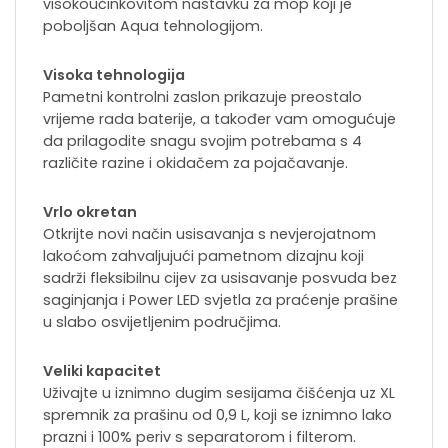
visokoučinkovitom nastavku za mop koji je
poboljšan Aqua tehnologijom.
Visoka tehnologija
Pametni kontrolni zaslon prikazuje preostalo
vrijeme rada baterije, a također vam omogućuje
da prilagodite snagu svojim potrebama s 4
različite razine i okidačem za pojačavanje.
Vrlo okretan
Otkrijte novi način usisavanja s nevjerojatnom
lakoćom zahvaljujući pametnom dizajnu koji
sadrži fleksibilnu cijev za usisavanje posvuda bez
saginjanja i Power LED svjetla za praćenje prašine
u slabo osvijetljenim područjima.
Veliki kapacitet
Uživajte u iznimno dugim sesijama čišćenja uz XL
spremnik za prašinu od 0,9 L, koji se iznimno lako
prazni i 100% periv s separatorom i filterom.