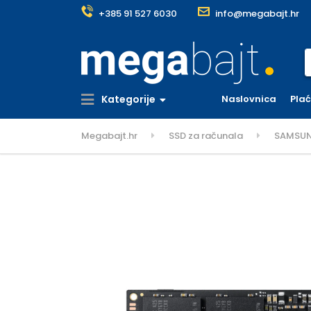
+385 91 527 6030
info@megabajt.hr
S
Kategorije
Naslovnica
Pla
Megabajt.hr
SSD za računala
SAMSUNG