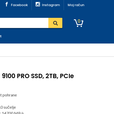
Facebook
Instagram
Moj račun
0
t
100 PRO SSD, 2TB, PCIe
et pohrane
.0 sučelje
a: 14700 MB/s