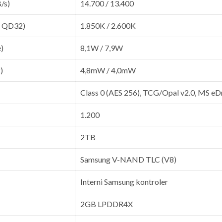
/s)
14.700 / 13.400
, QD32)
1.850K / 2.600K
e)
8,1W / 7,9W
)
4,8mW / 4,0mW
Class 0 (AES 256), TCG/Opal v2.0, MS eD
1.200
2TB
Samsung V-NAND TLC (V8)
Interni Samsung kontroler
2GB LPDDR4X