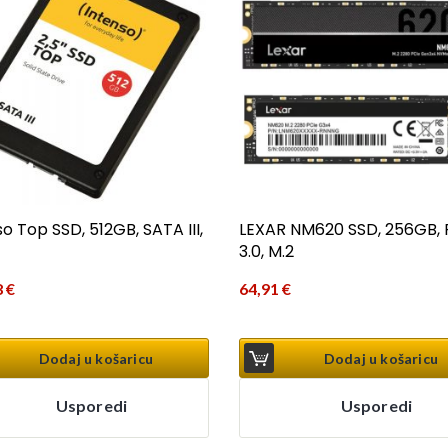
o Top SSD, 512GB, SATA III,
LEXAR NM620 SSD, 256GB, 
3.0, M.2
8
€
64,91
€
Dodaj u košaricu
Dodaj u košaricu
Usporedi
Usporedi