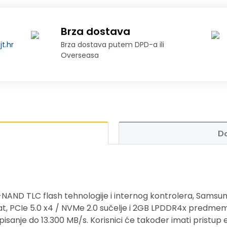
Brza dostava
t.hr
Brza dostava putem DPD-a ili
Overseasa
Do
-NAND TLC flash tehnologije i internog kontrolera, Samsu
at, PCIe 5.0 x4 / NVMe 2.0 sučelje i 2GB LPDDR4x predmemo
pisanje do 13.300 MB/s. Korisnici će također imati pristup