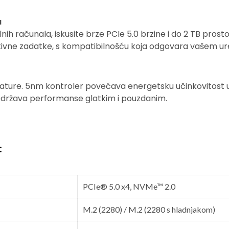
a
nih računala, iskusite brze PCIe 5.0 brzine i do 2 TB pros
eativne zadatke, s kompatibilnošću koja odgovara vašem ur
ature. 5nm kontroler povećava energetsku učinkovitost 
država performanse glatkim i pouzdanim.
:
PCIe® 5.0 x4, NVMe™ 2.0
M.2 (2280) / M.2 (2280 s hladnjakom)