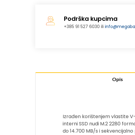
Podrška kupcima
+385 91 527 6030 ili
info@megabaj
Opis
Izrađen korištenjem vlastite V
interni SSD nudi M.2 2280 form
do 14.700 MB/s i sekvencijalno 