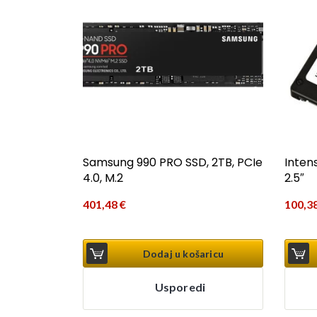
Samsung 990 PRO SSD, 2TB, PCIe
Intens
4.0, M.2
2.5″
401,48
€
100,3
Dodaj u košaricu
Usporedi