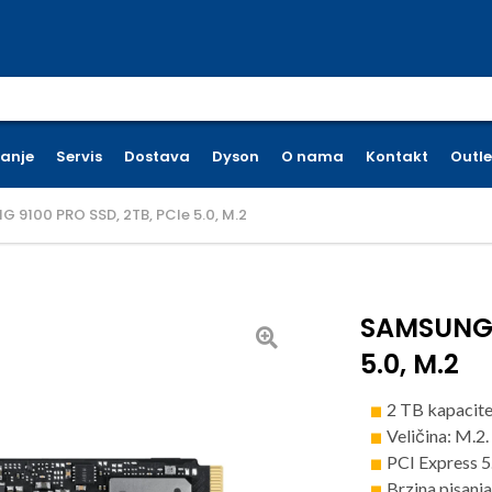
earch for:
ćanje
Servis
Dostava
Dyson
O nama
Kontakt
Outle
 9100 PRO SSD, 2TB, PCIe 5.0, M.2
SAMSUNG 9
5.0, M.2
2 TB kapacit
Veličina: M.2.
PCI Express 5
Brzina pisanj