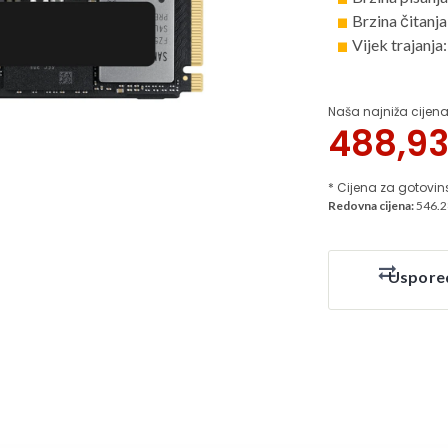
Brzina čitanj
Vijek trajanj
Naša najniža cijena
488,9
* Cijena za gotovin
Redovna cijena:
546.2
Uspore