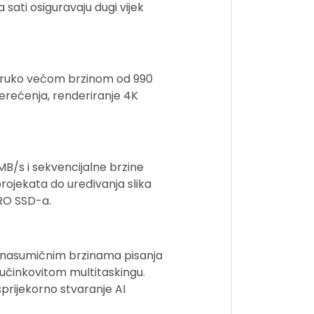
 sati osiguravaju dugi vijek
vostruko većom brzinom od 990
erećenja, renderiranje 4K
 MB/s i sekvencijalne brzine
rojekata do uređivanja slika
PRO SSD-a.
 i nasumičnim brzinama pisanja
 učinkovitom multitaskingu.
rijekorno stvaranje AI