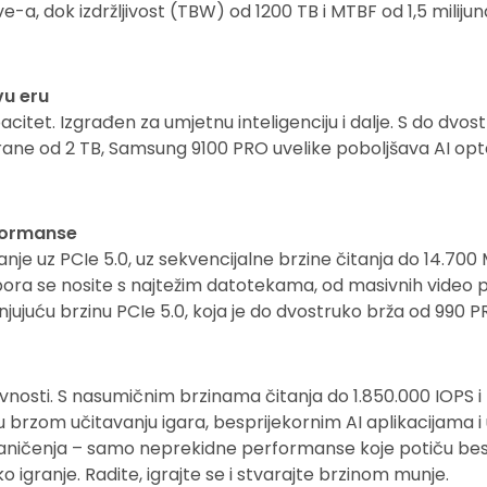
-a, dok izdržljivost (TBW) od 1200 TB i MTBF od 1,5 milijuna
u eru
pacitet. Izgrađen za umjetnu inteligenciju i dalje. S do d
ne od 2 TB, Samsung 9100 PRO uvelike poboljšava AI opt
formanse
granje uz PCIe 5.0, uz sekvencijalne brzine čitanja do 14.700
pora se nosite s najtežim datotekama, od masivnih video p
anjujuću brzinu PCIe 5.0, koja je do dvostruko brža od 990 
ivnosti. S nasumičnim brzinama čitanja do 1.850.000 IOPS
u brzom učitavanju igara, besprijekornim AI aplikacijama i
aničenja – samo neprekidne performanse koje potiču besp
ko igranje. Radite, igrajte se i stvarajte brzinom munje.