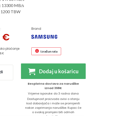
a: 13300 MB/s
a: 1200 TBW
Brand
:
3
€
sko plaćanje
Izračun rata
8 €
Dodaj u košaricu
di
Besplatna dostava za narudžbe
iznad 398€
Vrijeme isporuke: do 3 radna dana
Dostupnost proizvoda ovisi o stanju
kod dobavljača i može se promijeniti
nakon zaprimanja narudžbe. Kupac će
o svakoj promjeni biti odmah