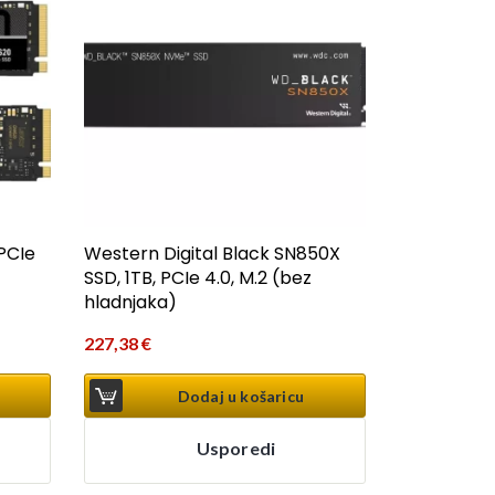
PCIe
Western Digital Black SN850X
SSD, 1TB, PCIe 4.0, M.2 (bez
hladnjaka)
227,38
€
Dodaj u košaricu
Usporedi