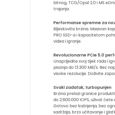
bitnog, TCG/Opal 2.0 i MS eDrive
trajanja.
Performanse spremne za nov
Bljeskovita brzina. Masivan ka
PRO SSD-a i kapacitetom pohra
videa i igranje.
Revolucionarne PCIe 5.0 per
Unaprijedite svoj tijek rada i i
pisanja do 13.300 MB/s. Bez na
visoke rezolucije. Doživite zap
Svaki zadatak, turbopunjen
Brzina prelazi granice produkt
do 2.600.000 IOPS, uživat ćete 
Gotovo bez kašnjenja, bez ogr
sadržaja, brzo učitavanje i glat