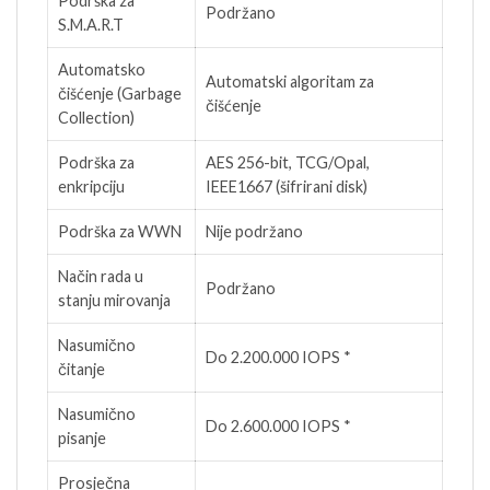
Podrška za
Podržano
S.M.A.R.T
Automatsko
Automatski algoritam za
čišćenje (Garbage
čišćenje
Collection)
Podrška za
AES 256-bit, TCG/Opal,
enkripciju
IEEE1667 (šifrirani disk)
Podrška za WWN
Nije podržano
Način rada u
Podržano
stanju mirovanja
Nasumično
Do 2.200.000 IOPS *
čitanje
Nasumično
Do 2.600.000 IOPS *
pisanje
Prosječna