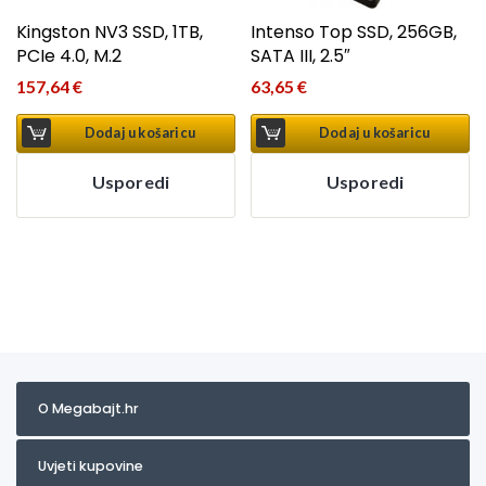
Kingston NV3 SSD, 1TB,
Intenso Top SSD, 256GB,
PCIe 4.0, M.2
SATA III, 2.5″
157,64
€
63,65
€
Dodaj u košaricu
Dodaj u košaricu
Usporedi
Usporedi
O Megabajt.hr
Uvjeti kupovine