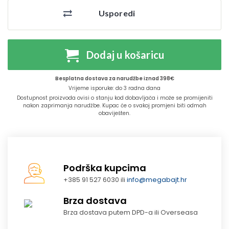
Usporedi
Dodaj u košaricu
Besplatna dostava za narudžbe iznad 398€
Vrijeme isporuke: do 3 radna dana
Dostupnost proizvoda ovisi o stanju kod dobavljača i može se promijeniti
nakon zaprimanja narudžbe. Kupac će o svakoj promjeni biti odmah
obaviješten.
Podrška kupcima
+385 91 527 6030 ili
info@megabajt.hr
Brza dostava
Brza dostava putem DPD-a ili Overseasa