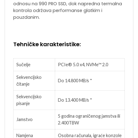
odnosu na 990 PRO SSD, dok napredna termalna
kontrola održava performanse glatkim i
pouzdanim.
Tehničke karakteristike:
Sučelje
PCIe® 5.0 x4, NVMe™ 2.0
Sekvencijsko
Do 14.800 MB/s *
čitanje
Sekvencijsko
Do 13.400 MB/s *
pisanje
5 godina ograničenog jamstva ili
Jamstvo
2.400TBW
Namjena
Osobna računala, igraće konzole