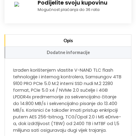
Podijelite svoju kupovinu
Mogućnost plaćanja do 36 rata
Opis
Dodatne informacije
Izrađen korištenjem vlastite V-NAND TLC flash
tehnologije i internog kontrolera, Samsungov 4TB
9100 PRO PCIe 5.0 M.2 interni SSD nudi M.2 2280
format, PCIe 5.0 x4 / NVMe 2.0 sučelje i 4GB
LPDDR4x predmemorije za sekvencijalno čitanje
do 14.800 MB/s i sekvencijalno pisanje do 13.400
MB/s. Korisnici će također imati pristup enkripciji
putem AES 256-bitnog, TCG/Opal 2.0 i MS eDrive-
a, dok izdržljivost (TBW) od 2400 TB i MTBF od 1,5
milijuna sati osiguravaju dugi vijek trajanja.