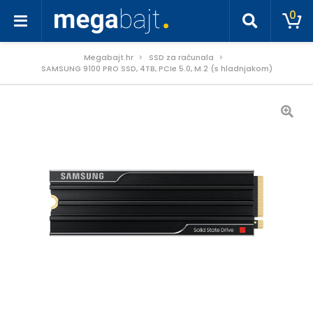
0
Megabajt.hr
SSD za računala
SAMSUNG 9100 PRO SSD, 4TB, PCIe 5.0, M.2 (s hladnjakom)