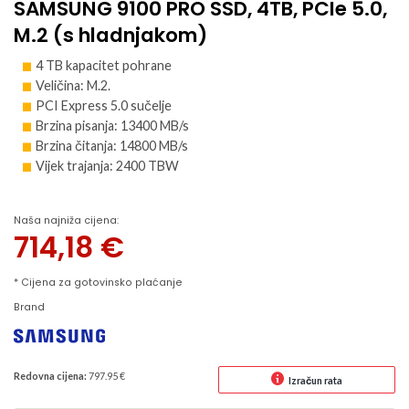
SAMSUNG 9100 PRO SSD, 4TB, PCIe 5.0,
M.2 (s hladnjakom)
4 TB kapacitet pohrane
Veličina: M.2.
PCI Express 5.0 sučelje
Brzina pisanja: 13400 MB/s
Brzina čitanja: 14800 MB/s
Vijek trajanja: 2400 TBW
Naša najniža cijena:
714,18
€
* Cijena za gotovinsko plaćanje
Brand
Redovna cijena:
797.95 €
Izračun rata