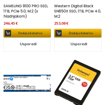
SAMSUNG 9100 PRO SSD,
Western Digital Black
1TB, PCIe 5.0, M.2 (s
SN850X SSD, 1TB, PCIe 4.0,
hladnjakom)
M.2
246,45
€
253,08
€
Dodaj u košaricu
Dodaj u košaricu
Usporedi
Usporedi