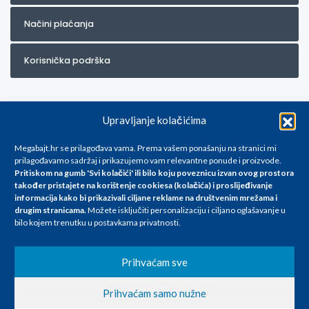
Načini plaćanja
Korisnička podrška
Upravljanje kolačićima
Megabajt.hr se prilagođava vama. Prema vašem ponašanju na stranici mi
prilagođavamo sadržaj i prikazujemo vam relevantne ponude i proizvode.
Pritiskom na gumb 'Svi kolačići' ili bilo koju poveznicu izvan ovog prostora
Za artikle kojih trenutno nema u ponudi obratite nam se na
također pristajete na korištenje cookiesa (kolačića) i proslijeđivanje
info@megabajt.hr. Sve cijene su informativnog karaktera i podložne su
informacija kako bi prikazivali ciljane reklame na
društvenim mrežama i
promjenama, a
drugim stranicama
.
Možete isključiti personalizaciju i ciljano oglašavanje u
iskazane su za avansno plaćanje(gotovina) u Eurima i uključuju PDV. Sve
bilo kojem trenutku u postavkama privatnosti.
cijene su iskazane isključivo za kupovinu putem webshop-a i mogu
se razlikovati od cijena u našim poslovnicama. Trudimo se dati što bolji
i točniji opis i sliku. Unatoč tome, ne možemo garantirati da su svi
Prihvaćam sve
navedeni podaci
i slike u potpunosti točni. Ne odgovaramo za eventualne pogreške
Prihvaćam samo nužne
nastale u opisu proizvoda, greške prilikom štampanja te promjene