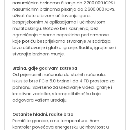
nasumičnim brzinama čitanja do 2.200.000 IOPS i
nasumičnim brzinama pisanja do 2.600.000 IOPS,
uživat ćete u brzom učitavanju igara,
besprijekornim AI aplikacijama i učinkovitom
multitaskingu. Gotovo bez kašnjenja, bez
ograničenja – samo neprekidne performanse
koje potiču besprijekorno stvaranje AI sadržaja,
brzo učitavanje i glatko igranje. Radite, igrajte se i
stvarajte brzinom munje.
Brzina, gdje god vam zatreba
Od prijenosnih računala do stolnih računala,
iskusite brze PCIe 5.0 brzine i do 4 TB prostora za
pohranu. Savršeno za uređivanje videa, igranje i
kreativne zadatke, s kompatibilnošću koja
odgovara vašem uređaju.
Ostanite hladni, radite brzo
Pomičite granice, a ne temperature. 5nm
kontroler povećava energetsku učinkovitost u