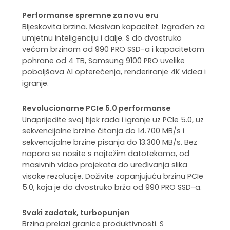
Performanse spremne za novu eru
Bljeskovita brzina. Masivan kapacitet. Izgrađen za
umjetnu inteligenciju i dalje. S do dvostruko
većom brzinom od 990 PRO SSD-a i kapacitetom
pohrane od 4 TB, Samsung 9100 PRO uvelike
poboljšava AI opterećenja, renderiranje 4K videa i
igranje.
Revolucionarne PCIe 5.0 performanse
Unaprijedite svoj tijek rada i igranje uz PCIe 5.0, uz
sekvencijalne brzine čitanja do 14.700 MB/s i
sekvencijalne brzine pisanja do 13.300 MB/s. Bez
napora se nosite s najtežim datotekama, od
masivnih video projekata do uređivanja slika
visoke rezolucije. Doživite zapanjujuću brzinu PCIe
5.0, koja je do dvostruko brža od 990 PRO SSD-a.
Svaki zadatak, turbopunjen
Brzina prelazi granice produktivnosti. S