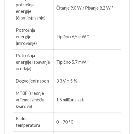
potrošnja
Čitanje 9,0 W / Pisanje 8,2 W *
energije
(čitanje/pisanje)
Potrošnja
energije
Tipično 6,5 mW *
(mirovanje)
Potrošnja
energije (spavanje
Tipično 5,7 mW *
uređaja)
Dozvoljeni napon
3,3 V ± 5 %
MTBF (srednje
vrijeme između
1,5 milijuna sati
kvarova)
Radna
0 – 70 °C
temperatura