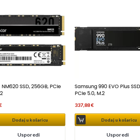
 NM620 SSD, 256GB, PCIe
Samsung 990 EVO Plus SSD,
.2
PCIe 5.0, M.2
€
337,88
€
Dodaj u košaricu
Dodaj u košaricu
Usporedi
Usporedi