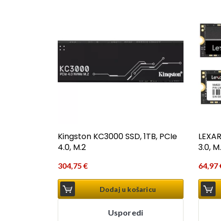
Kingston KC3000 SSD, 1TB, PCIe
LEXAR
4.0, M.2
3.0, M
304,75
€
64,97
Dodaj u košaricu
Usporedi