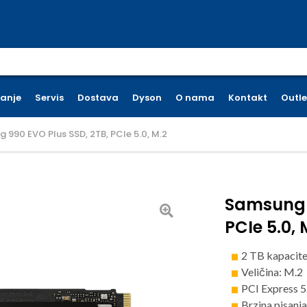
earch for:
ćanje
Servis
Dostava
Dyson
O nama
Kontakt
Outle
 990 EVO Plus SSD, 2TB, PCIe 5.0, M.2
Samsung 9
PCIe 5.0, 
2 TB kapacit
Veličina: M.2
PCI Express 5
Brzina pisanj