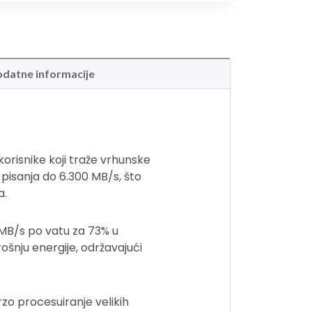
datne informacije
orisnike koji traže vrhunske
pisanja do 6.300 MB/s, što
a.
 MB/s po vatu za 73% u
šnju energije, održavajući
zo procesuiranje velikih