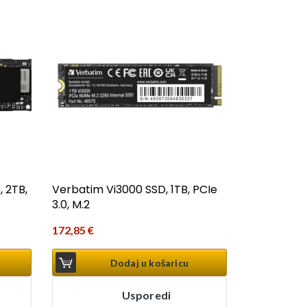
 2TB,
Verbatim Vi3000 SSD, 1TB, PCIe
3.0, M.2
172,85
€
Dodaj u košaricu
Usporedi