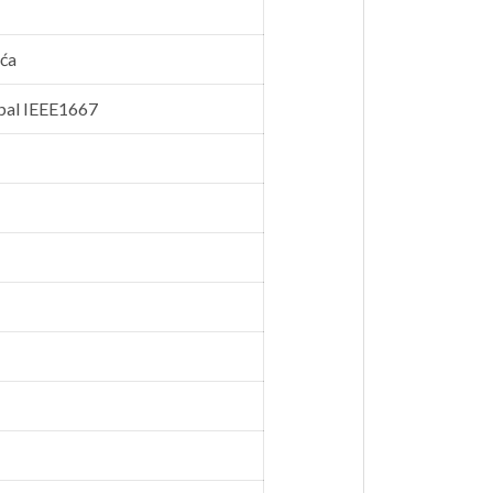
eća
Opal IEEE1667