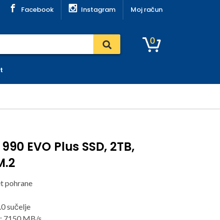
Facebook
Instagram
Moj račun
0
t
90 EVO Plus SSD, 2TB,
M.2
et pohrane
.0 sučelje
a: 7150 MB/s