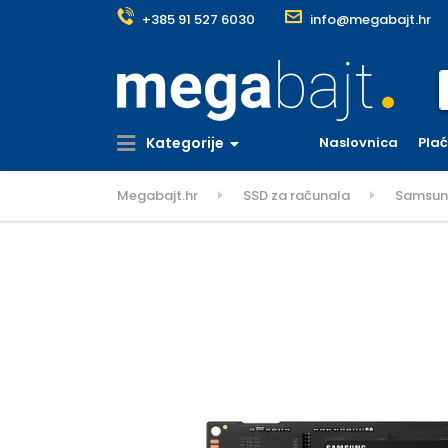
+385 91 527 6030
info@megabajt.hr
S
Kategorije
Naslovnica
Pla
Megabajt.hr
SSD za računala
Samsung