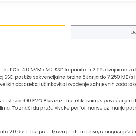
Do
ni PCIe 4.0 NVMe M.2 SSD kapaciteta 2 TB, dizajniran za k
 SSD postiže sekvencijalne brzine čitanja do 7.250 MB/s i 
likih datoteka i učinkovito izvođenje zahtjevnih zadatak
itost čini 990 EVO Plus izuzetno efikasnim, s povećanjem
ma. To znači da pruža visoke performanse uz manju potro
Write 2.0 dodatno poboljšava performanse, omogućujući br