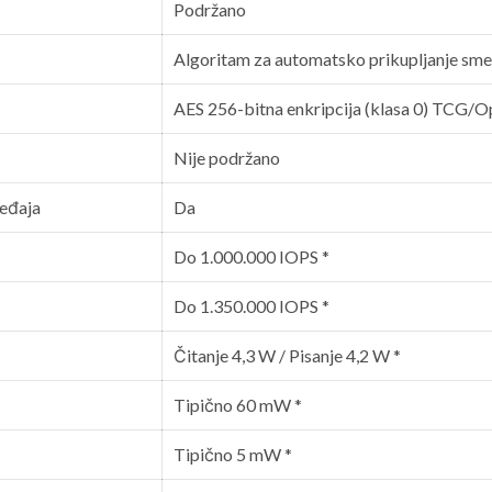
Podržano
Algoritam za automatsko prikupljanje sm
AES 256-bitna enkripcija (klasa 0) TCG/
Nije podržano
ređaja
Da
Do 1.000.000 IOPS *
Do 1.350.000 IOPS *
Čitanje 4,3 W / Pisanje 4,2 W *
Tipično 60 mW *
Tipično 5 mW *