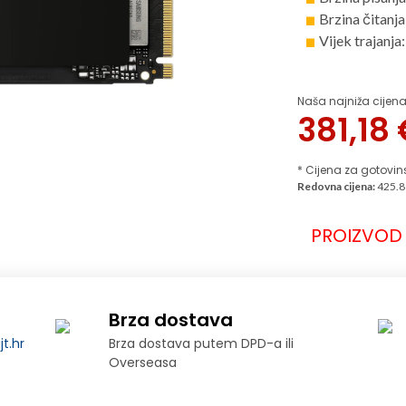
Brzina čitanj
Vijek trajanj
Naša najniža cijena
381,18
* Cijena za gotovin
Redovna cijena:
425.8
PROIZVOD 
Brza dostava
t.hr
Brza dostava putem DPD-a ili
Overseasa