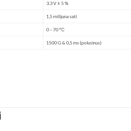
3.3 V ± 5 %
1,5 milijuna sati
0 – 70 ℃
1500 G & 0,5 ms (polusinus)
i