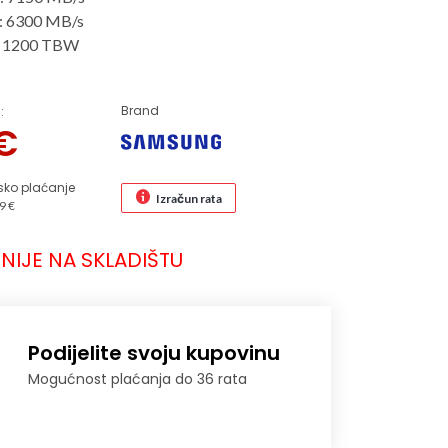
a: 6300 MB/s
a: 1200 TBW
Brand
:
€
sko plaćanje
Izračun rata
9 €
NIJE NA SKLADIŠTU
Podijelite svoju kupovinu
Mogućnost plaćanja do 36 rata