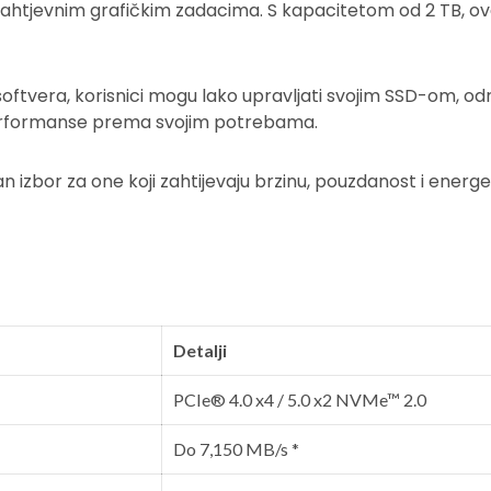
zahtjevnim grafičkim zadacima. S kapacitetom od 2 TB, ov
vera, korisnici mogu lako upravljati svojim SSD-om, održ
i performanse prema svojim potrebama.
 izbor za one koji zahtijevaju brzinu, pouzdanost i energe
Detalji
PCIe® 4.0 x4 / 5.0 x2 NVMe™ 2.0
Do 7,150 MB/s *