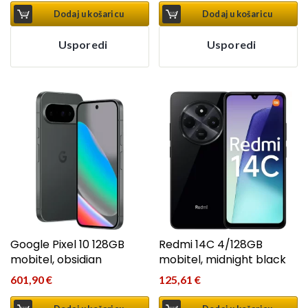
Dodaj u košaricu
Dodaj u košaricu
Usporedi
Usporedi
Google Pixel 10 128GB
Redmi 14C 4/128GB
mobitel, obsidian
mobitel, midnight black
601,90
€
125,61
€