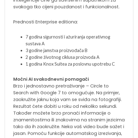
inteligencije čine ga savršenim suputnikom za
svakoga tko cijeni pouzdanost i funkcionalnost.
Prednosti Enterprise editiona:
7 godina sigurnosti i ažuriranja operativnog
sustava A
3 godine jamstva proizvođača B
2 godine životnog ciklusa proizvoda A
1 godina Knox Suitea za poslovnu upotrebu C
Moćni AI svakodnevni pomagači
Brzo i jednostavno pretraživanje – Circle to
Search with Google 7 to omogućuje. Na primjer,
zaokružite jaknu koja vam se sviđa na fotografiji.
Rezultat ćete dobiti u roku od nekoliko sekundi.
Također možete brzo pronaći informacije o
znamenitostima ili znakovima na stranim jezicima
tako da ih zaokružite. Neka vaš video bude sažet i
jasan. Pomoću funkcije automatskog izrezivanja,