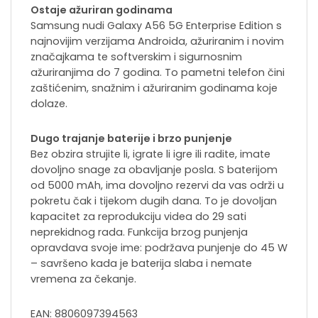
Ostaje ažuriran godinama
Samsung nudi Galaxy A56 5G Enterprise Edition s
najnovijim verzijama Androida, ažuriranim i novim
značajkama te softverskim i sigurnosnim
ažuriranjima do 7 godina. To pametni telefon čini
zaštićenim, snažnim i ažuriranim godinama koje
dolaze.
Dugo trajanje baterije i brzo punjenje
Bez obzira strujite li, igrate li igre ili radite, imate
dovoljno snage za obavljanje posla. S baterijom
od 5000 mAh, ima dovoljno rezervi da vas održi u
pokretu čak i tijekom dugih dana. To je dovoljan
kapacitet za reprodukciju videa do 29 sati
neprekidnog rada. Funkcija brzog punjenja
opravdava svoje ime: podržava punjenje do 45 W
– savršeno kada je baterija slaba i nemate
vremena za čekanje.
EAN: 8806097394563