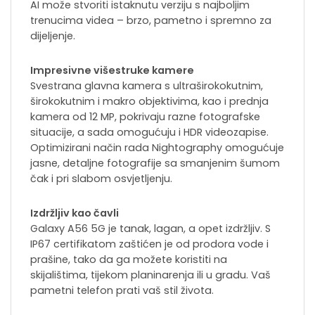
AI može stvoriti istaknutu verziju s najboljim
trenucima videa – brzo, pametno i spremno za
dijeljenje.
Impresivne višestruke kamere
Svestrana glavna kamera s ultraširokokutnim,
širokokutnim i makro objektivima, kao i prednja
kamera od 12 MP, pokrivaju razne fotografske
situacije, a sada omogućuju i HDR videozapise.
Optimizirani način rada Nightography omogućuje
jasne, detaljne fotografije sa smanjenim šumom
čak i pri slabom osvjetljenju.
Izdržljiv kao čavli
Galaxy A56 5G je tanak, lagan, a opet izdržljiv. S
IP67 certifikatom zaštićen je od prodora vode i
prašine, tako da ga možete koristiti na
skijalištima, tijekom planinarenja ili u gradu. Vaš
pametni telefon prati vaš stil života.