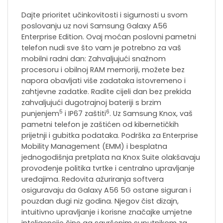
Dajte prioritet učinkovitosti i sigurnosti u svom
poslovanju uz novi Samsung Galaxy A56
Enterprise Edition. Ovaj moćan poslovni pametni
telefon nudi sve što vam je potrebno za vaš
mobilni radni dan: Zahvaljujući snažnom
procesoru i obilnoj RAM memoriji, možete bez
napora obavljati više zadataka istovremeno i
zahtjevne zadatke. Radite cijeli dan bez prekida
zahvaljujući dugotrajnoj bateriji s brzim
5
6
punjenjem
i IP67 zaštiti
. Uz Samsung Knox, vaš
pametni telefon je zaštićen od kibernetičkih
prijetnji i gubitka podataka. Podrška za Enterprise
Mobility Management (EMM) i besplatna
jednogodišnja pretplata na Knox Suite olakšavaju
provođenje politika tvrtke i centralno upravljanje
uređajima. Redovita ažuriranja softvera
osiguravaju da Galaxy A56 5G ostane siguran i
pouzdan dugi niz godina. Njegov čist dizajn,
intuitivno upravljanje i korisne značajke umjetne