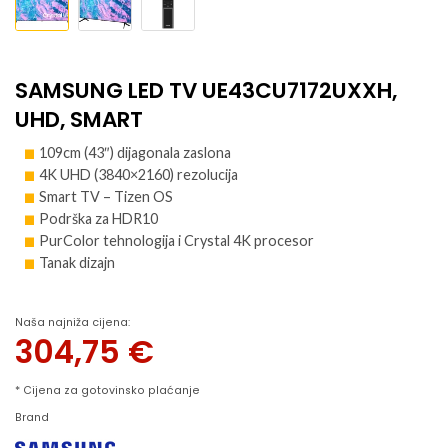
SAMSUNG LED TV UE43CU7172UXXH,
UHD, SMART
109cm (43″) dijagonala zaslona
4K UHD (3840×2160) rezolucija
Smart TV – Tizen OS
Podrška za HDR10
PurColor tehnologija i Crystal 4K procesor
Tanak dizajn
Naša najniža cijena:
304,75
€
* Cijena za gotovinsko plaćanje
Brand