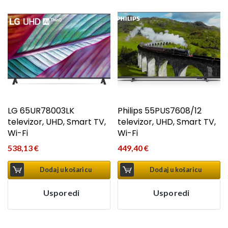
LG 65UR78003LK
Philips 55PUS7608/12
televizor, UHD, Smart TV,
televizor, UHD, Smart TV,
Wi-Fi
Wi-Fi
538,13
€
449,40
€
Dodaj u košaricu
Dodaj u košaricu
Usporedi
Usporedi