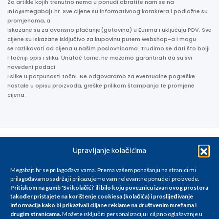
Za artikle kojih trenutno nema u ponudi obratite nam se na
info@megabajt.hr. Sve cijene su informativnog karaktera i podložne su
promjenama, a
iskazane su za avansno plaćanje(gotovina) u Eurima i uključuju PDV. Sve
cijene su iskazane isključivo za kupovinu putem webshop-a i mogu
se razlikovati od cijena u našim poslovnicama. Trudimo se dati što bolji
i točniji opis i sliku. Unatoč tome, ne možemo garantirati da su svi
navedeni podaci
i slike u potpunosti točni. Ne odgovaramo za eventualne pogreške
nastale u opisu proizvoda, greške prilikom štampanja te promjene
cijena.
Upravljanje kolačićima
Megabajt.hr se prilagođava vama. Prema vašem ponašanju na stranici mi
prilagođavamo sadržaj i prikazujemo vam relevantne ponude i proizvode.
Pritiskom na gumb 'Svi kolačići' ili bilo koju poveznicu izvan ovog prostora
također pristajete na korištenje cookiesa (kolačića) i proslijeđivanje
informacija kako bi prikazivali ciljane reklame na
društvenim mrežama i
drugim stranicama
.
Možete isključiti personalizaciju i ciljano oglašavanje u