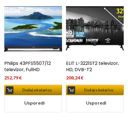
Philips 43PFS5507/12
ELIT L-3221ST2 televizor,
televizor, FullHD
HD, DVB-T2
252,79
€
208,24
€
Dodaj u košaricu
Dodaj u košaricu
Usporedi
Usporedi